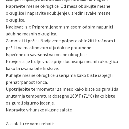
Napravite mesne okruglice: Od mesa oblikujte mesne
okruglice i napravite udubljenje u sredini svake mesne
okruglice.
Nadjevati sir: Pripremljenom smjesom od sira napuniti
udubine mesnih okruglica.
Zamotati i pržiti: Nadjevene polpete obložiti brašnom i
pržiti na maslinovom ulju dok ne porumene.
Ispečene do savršenstva mesne okruglice
Provjerite je li ulje vruće prije dodavanja mesnih okruglica
kako bi izvana bile hrskave.
Kuhajte mesne okruglice u serijama kako biste izbjegli
prenatrpanost lonca.
Upotrijebite termometar za meso kako biste osigurali da
unutarnja temperatura dosegne 160°F (71°C) kako biste
osigurali sigurno jedenje.
Napravite vrhunske ukusne salate
Za salatu će vam trebati: