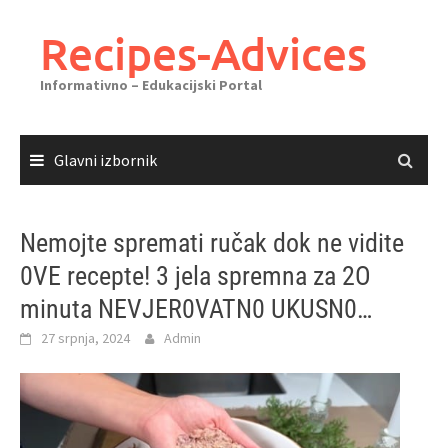
Skoči
do
Recipes-Advices
sadržaja
Informativno – Edukacijski Portal
Glavni izbornik
Nemojte spremati ručak dok ne vidite
0VE recepte! 3 jela spremna za 2O
minuta NEVJER0VATN0 UKUSN0…
27 srpnja, 2024
Admin