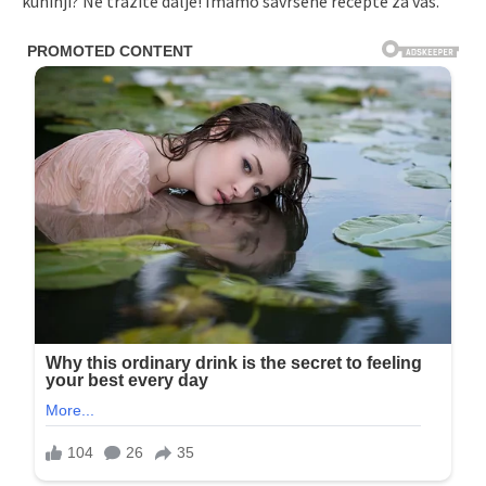
kuhinji? Ne tražite dalje! Imamo savršene recepte za vas.