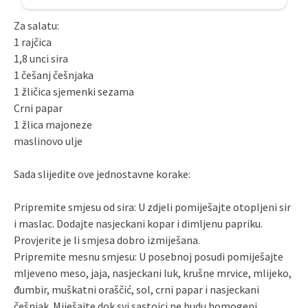
Za salatu:
1 rajčica
1,8 unci sira
1 češanj češnjaka
1 žličica sjemenki sezama
Crni papar
1 žlica majoneze
maslinovo ulje
Sada slijedite ove jednostavne korake:
Pripremite smjesu od sira: U zdjeli pomiješajte otopljeni sir
i maslac. Dodajte nasjeckani kopar i dimljenu papriku.
Provjerite je li smjesa dobro izmiješana.
Pripremite mesnu smjesu: U posebnoj posudi pomiješajte
mljeveno meso, jaja, nasjeckani luk, krušne mrvice, mlijeko,
đumbir, muškatni oraščić, sol, crni papar i nasjeckani
češnjak. Miješajte dok svi sastojci ne budu homogeni.