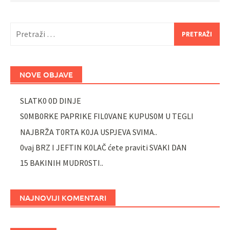
Pretraži:
NOVE OBJAVE
SLATK0 0D DINJE
S0MB0RKE PAPRIKE FIL0VANE KUPUS0M U TEGLI
NAJBRŽA T0RTA K0JA USPJEVA SVIMA..
0vaj BRZ I JEFTIN K0LAČ ćete praviti SVAKI DAN
15 BAKINIH MUDR0STI..
NAJNOVIJI KOMENTARI