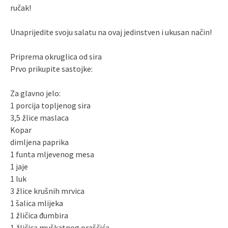
ručak!
Unaprijedite svoju salatu na ovaj jedinstven i ukusan način!
Priprema okruglica od sira
Prvo prikupite sastojke:
Za glavno jelo:
1 porcija topljenog sira
3,5 žlice maslaca
Kopar
dimljena paprika
1 funta mljevenog mesa
1 jaje
1 luk
3 žlice krušnih mrvica
1 šalica mlijeka
1 žličica đumbira
1 žličica muškatnog oraščića