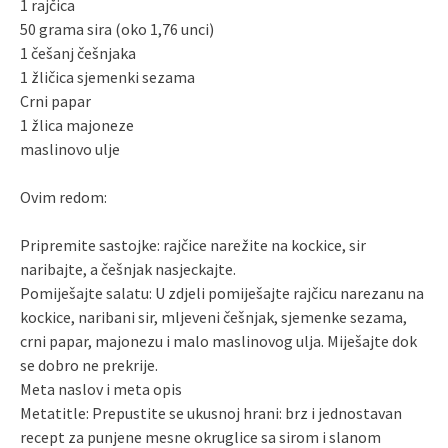
1 rajčica
50 grama sira (oko 1,76 unci)
1 češanj češnjaka
1 žličica sjemenki sezama
Crni papar
1 žlica majoneze
maslinovo ulje
Ovim redom:
Pripremite sastojke: rajčice narežite na kockice, sir
naribajte, a češnjak nasjeckajte.
Pomiješajte salatu: U zdjeli pomiješajte rajčicu narezanu na
kockice, naribani sir, mljeveni češnjak, sjemenke sezama,
crni papar, majonezu i malo maslinovog ulja. Miješajte dok
se dobro ne prekrije.
Meta naslov i meta opis
Metatitle: Prepustite se ukusnoj hrani: brz i jednostavan
recept za punjene mesne okruglice sa sirom i slanom