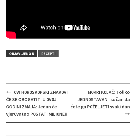
OBJAVLJENO U
RECEPTI
Navigacija
0VI H0R0SK0PSKI ZNAK0VI
M0KRI K0LAČ: Toliko
objava
ĆE SE OBOGATITI U 0V0J
JEDN0STAVAN i sočan da
GODINI ZMAJA: Jedan će
ćete ga P0ŽELJETI svaki dan
vjer0vatno P0STATI MILI0NER