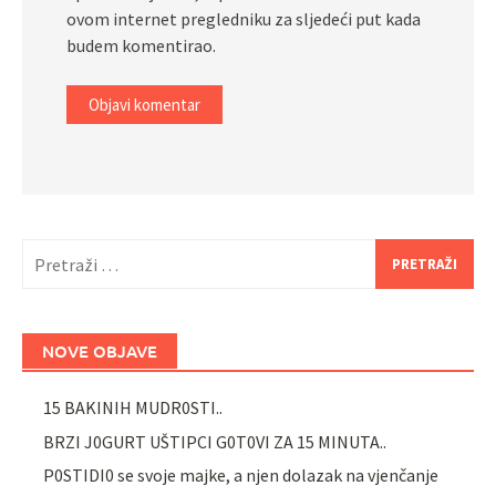
ovom internet pregledniku za sljedeći put kada
budem komentirao.
Pretraži:
NOVE OBJAVE
15 BAKINIH MUDR0STI..
BRZI J0GURT UŠTIPCI G0T0VI ZA 15 MINUTA..
P0STIDI0 se svoje majke, a njen dolazak na vjenčanje