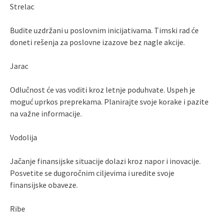
Strelac
Budite uzdržani u poslovnim inicijativama. Timski rad će
doneti rešenja za poslovne izazove bez nagle akcije.
Jarac
Odlučnost će vas voditi kroz letnje poduhvate. Uspeh je
moguć uprkos preprekama. Planirajte svoje korake i pazite
na važne informacije.
Vodolija
Jačanje finansijske situacije dolazi kroz napor i inovacije.
Posvetite se dugoročnim ciljevima i uredite svoje
finansijske obaveze.
Ribe