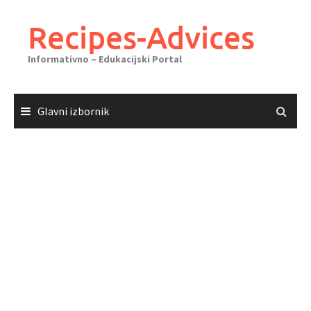
Skoči
do
Recipes-Advices
sadržaja
Informativno – Edukacijski Portal
Glavni izbornik