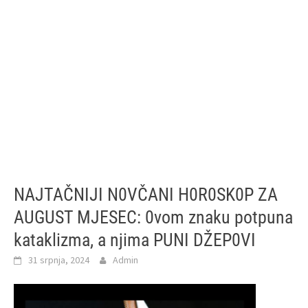
NAJTAČNIJI N0VČANI H0R0SK0P ZA
AUGUST MJESEC: 0vom znaku potpuna
kataklizma, a njima PUNI DŽEP0VI
31 srpnja, 2024
Admin