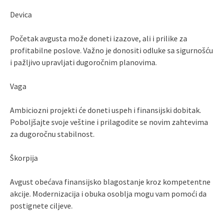
Devica
Početak avgusta može doneti izazove, ali i prilike za
profitabilne poslove. Važno je donositi odluke sa sigurnošću
i pažljivo upravljati dugoročnim planovima.
Vaga
Ambiciozni projekti će doneti uspeh i finansijski dobitak.
Poboljšajte svoje veštine i prilagodite se novim zahtevima
za dugoročnu stabilnost.
Škorpija
Avgust obećava finansijsko blagostanje kroz kompetentne
akcije. Modernizacija i obuka osoblja mogu vam pomoći da
postignete ciljeve.