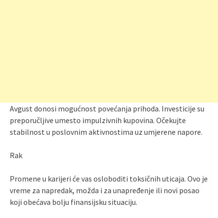
Avgust donosi mogućnost povećanja prihoda. Investicije su
preporučljive umesto impulzivnih kupovina. Očekujte
stabilnost u poslovnim aktivnostima uz umjerene napore.
Rak
Promene u karijeri će vas osloboditi toksičnih uticaja. Ovo je
vreme za napredak, možda i za unapređenje ili novi posao
koji obećava bolju finansijsku situaciju.