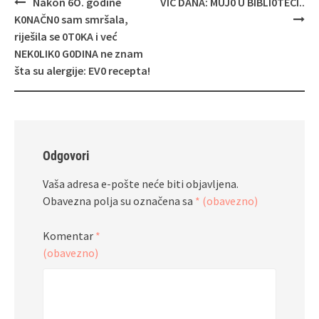
Navigacija
Nakon 6O. godine
VIC DANA: MUJ0 U BIBLI0TECI..
objava
K0NAČN0 sam smršala,
riješila se 0T0KA i već
NEK0LIK0 G0DINA ne znam
šta su alergije: EV0 recepta!
Odgovori
Vaša adresa e-pošte neće biti objavljena.
Obavezna polja su označena sa
* (obavezno)
Komentar
*
(obavezno)