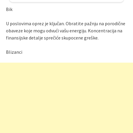
Bik
U poslovima oprez je ključan. Obratite pažnju na porodične
obaveze koje mogu odvući vašu energiju. Koncentracija na
finansijske detalje sprečiće skupocene greške.
Blizanci