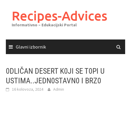
Skoči
do
Recipes-Advices
sadržaja
Informativno – Edukacijski Portal
Glavni izbornik
0DLIČAN DESERT K0JI SE T0PI U
USTIMA..JEDN0STAVN0 I BRZ0
16 kolovoza, 2024
Admin