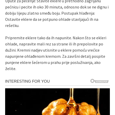
Upute za pečenje: Stavite eklere u prethodno zagrijanu
pećnicu i pecite ih oko 30 minuta, odnosno dok se ne dignu i
dobiju lijepu zlatno smeđu boju. Postupak hlađenja:
Ostavite eklere da se potpuno ohlade stavljajući ih na
rešetku.
Pripremite eklere tako da ih napunite. Nakon što se ekleri
ohlade, napravite mali rez sa strane ili ih prepolovite po
dužini. Kremni nadjev utisnite u eklere pomoću vrećice
napunjene ohlađenom kremom. Za završni detalj pospite
punjene eklere šećerom u prahu prije posluživanja, ako
želite.