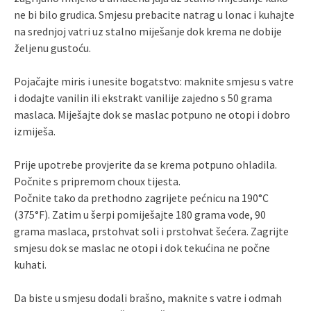
ne bi bilo grudica. Smjesu prebacite natrag u lonac i kuhajte
na srednjoj vatri uz stalno miješanje dok krema ne dobije
željenu gustoću.
Pojačajte miris i unesite bogatstvo: maknite smjesu s vatre
i dodajte vanilin ili ekstrakt vanilije zajedno s 50 grama
maslaca. Miješajte dok se maslac potpuno ne otopi i dobro
izmiješa.
Prije upotrebe provjerite da se krema potpuno ohladila.
Počnite s pripremom choux tijesta.
Počnite tako da prethodno zagrijete pećnicu na 190°C
(375°F). Zatim u šerpi pomiješajte 180 grama vode, 90
grama maslaca, prstohvat soli i prstohvat šećera. Zagrijte
smjesu dok se maslac ne otopi i dok tekućina ne počne
kuhati.
Da biste u smjesu dodali brašno, maknite s vatre i odmah