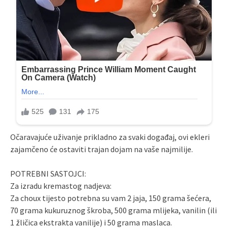
Očaravajuće uživanje prikladno za svaki događaj, ovi ekleri
zajamčeno će ostaviti trajan dojam na vaše najmilije.
POTREBNI SASTOJCI:
Za izradu kremastog nadjeva:
Za choux tijesto potrebna su vam 2 jaja, 150 grama šećera,
70 grama kukuruznog škroba, 500 grama mlijeka, vanilin (ili
1 žličica ekstrakta vanilije) i 50 grama maslaca.