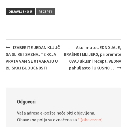
OBJAVLJENO U
RECEPTI
Navigacija
IZABERITE JEDAN KLJUČ
Ako imate JEDN0 JAJE,
objava
SA SLIKE I SAZNAJTE K0JA
BRAŠN0 I MLIJEK0, pripremite
VRATA VAM SE 0TVARAJU U
0VAJ ukusni recept. VE0MA
BLISK0J BUDUĆN0STI
pahuljasto i UKUSN0…
Odgovori
Vaša adresa e-pošte neće biti objavljena.
Obavezna polja su označena sa
* (obavezno)