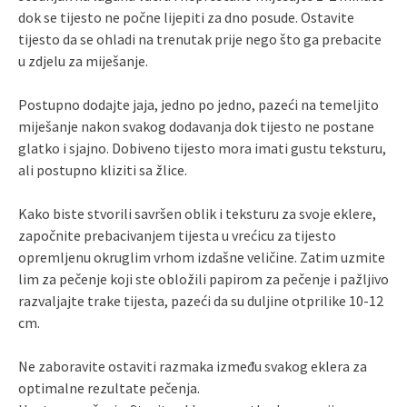
dok se tijesto ne počne lijepiti za dno posude. Ostavite
tijesto da se ohladi na trenutak prije nego što ga prebacite
u zdjelu za miješanje.
Postupno dodajte jaja, jedno po jedno, pazeći na temeljito
miješanje nakon svakog dodavanja dok tijesto ne postane
glatko i sjajno. Dobiveno tijesto mora imati gustu teksturu,
ali postupno kliziti sa žlice.
Kako biste stvorili savršen oblik i teksturu za svoje eklere,
započnite prebacivanjem tijesta u vrećicu za tijesto
opremljenu okruglim vrhom izdašne veličine. Zatim uzmite
lim za pečenje koji ste obložili papirom za pečenje i pažljivo
razvaljajte trake tijesta, pazeći da su duljine otprilike 10-12
cm.
Ne zaboravite ostaviti razmaka između svakog eklera za
optimalne rezultate pečenja.