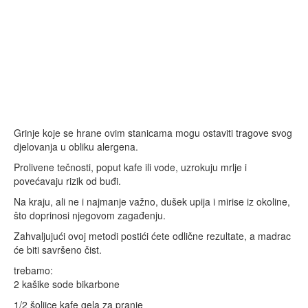
Grinje koje se hrane ovim stanicama mogu ostaviti tragove svog
djelovanja u obliku alergena.
Prolivene tečnosti, poput kafe ili vode, uzrokuju mrlje i
povećavaju rizik od buđi.
Na kraju, ali ne i najmanje važno, dušek upija i mirise iz okoline,
što doprinosi njegovom zagađenju.
Zahvaljujući ovoj metodi postići ćete odlične rezultate, a madrac
će biti savršeno čist.
trebamo:
2 kašike sode bikarbone
1/2 šoljice kafe gela za pranje