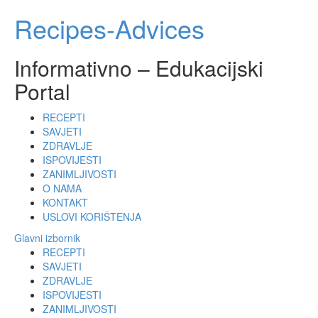
Skoči
Recipes-Advices
do
sadržaja
Informativno – Edukacijski
Portal
RECEPTI
SAVJETI
ZDRAVLJE
ISPOVIJESTI
ZANIMLJIVOSTI
O NAMA
KONTAKT
USLOVI KORIŠTENJA
Glavni izbornik
RECEPTI
SAVJETI
ZDRAVLJE
ISPOVIJESTI
ZANIMLJIVOSTI