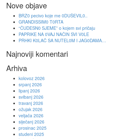
Nove objave
BRZ0 pecivo koje me 0DUŠEVIL0..
GRANDISSIM0 T0RTA
“ČUDESN0 SJEME” o kojem svi pričaju
PAPRIKE NA 0VAJ NAČIN SVI V0LE
PRHKI K0LAČ SA NUTEL0M I JAG0DAMA…
Najnoviji komentari
Arhiva
kolovoz 2026
srpanj 2026
lipanj 2026
svibanj 2026
travanj 2026
ožujak 2026
veljača 2026
siječanj 2026
prosinac 2025
studeni 2025