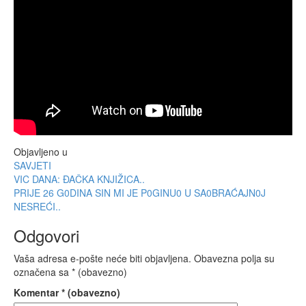
Objavljeno u
SAVJETI
Navigacija
VIC DANA: ĐAČKA KNJIŽICA..
PRIJE 26 G0DINA SIN MI JE P0GINU0 U SA0BRAĆAJN0J
objava
NESREĆI..
Odgovori
Vaša adresa e-pošte neće biti objavljena.
Obavezna polja su
označena sa
* (obavezno)
Komentar
* (obavezno)