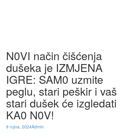
N0VI način čišćenja
dušeka je IZMJENA
IGRE: SAM0 uzmite
peglu, stari peškir i vaš
stari dušek će izgledati
KA0 N0V!
9 rujna, 2024
Admin