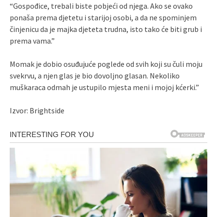
“Gospođice, trebali biste pobjeći od njega. Ako se ovako
ponaša prema djetetu i starijoj osobi, a da ne spominjem
činjenicu da je majka djeteta trudna, isto tako će biti grub i
prema vama.”
Momak je dobio osuđujuće poglede od svih koji su čuli moju
svekrvu, a njen glas je bio dovoljno glasan. Nekoliko
muškaraca odmah je ustupilo mjesta meni i mojoj kćerki.”
Izvor: Brightside