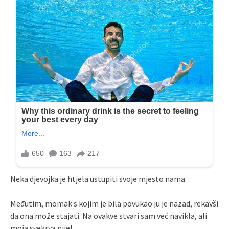
Neka djevojka je htjela ustupiti svoje mjesto nama.
Međutim, momak s kojim je bila povukao ju je nazad, rekavši
da ona može stajati. Na ovakve stvari sam već navikla, ali
moja svekrva nije!