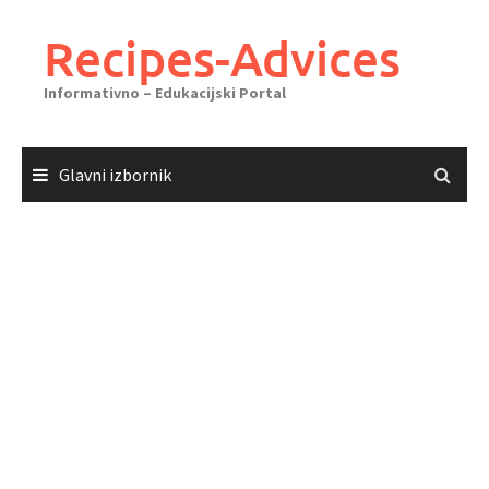
Skoči
do
Recipes-Advices
sadržaja
Informativno – Edukacijski Portal
Glavni izbornik