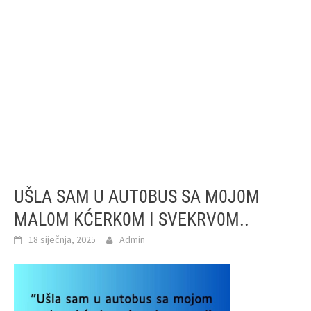
UŠLA SAM U AUT0BUS SA M0J0M
MAL0M KĆERK0M I SVEKRV0M..
18 siječnja, 2025
Admin