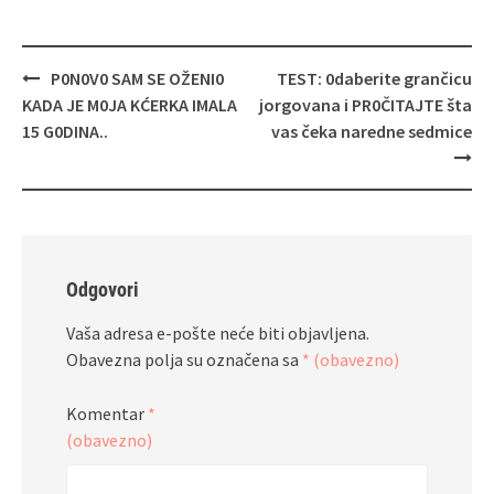
Navigacija
P0N0V0 SAM SE OŽENI0
TEST: 0daberite grančicu
objava
KADA JE M0JA KĆERKA IMALA
jorgovana i PR0ČITAJTE šta
15 G0DINA..
vas čeka naredne sedmice
Odgovori
Vaša adresa e-pošte neće biti objavljena.
Obavezna polja su označena sa
* (obavezno)
Komentar
*
(obavezno)