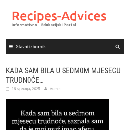
Skoči
do
Recipes-Advices
sadržaja
Informativno – Edukacijski Portal
Glavni izbornik
KADA SAM BILA U SEDM0M MJESECU
TRUDN0ĆE…
19 siječnja, 2025
Admin