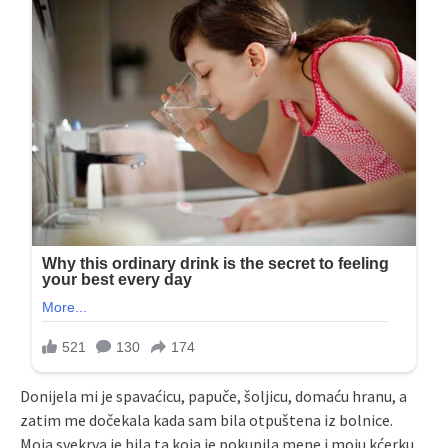
Donijela mi je spavaćicu, papuče, šoljicu, domaću hranu, a
zatim me dočekala kada sam bila otpuštena iz bolnice.
Moja svekrva je bila ta koja je pokupila mene i moju kćerku