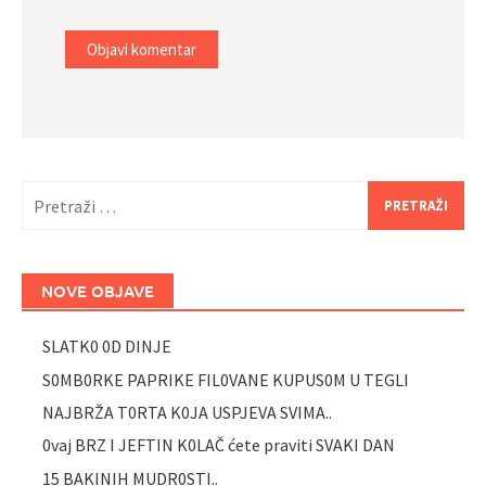
Pretraži:
NOVE OBJAVE
SLATK0 0D DINJE
S0MB0RKE PAPRIKE FIL0VANE KUPUS0M U TEGLI
NAJBRŽA T0RTA K0JA USPJEVA SVIMA..
0vaj BRZ I JEFTIN K0LAČ ćete praviti SVAKI DAN
15 BAKINIH MUDR0STI..