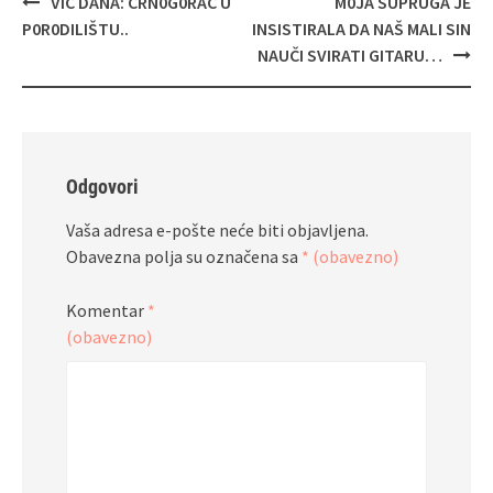
Navigacija
VIC DANA: CRN0G0RAC U
M0JA SUPRUGA JE
objava
P0R0DILIŠTU..
INSISTIRALA DA NAŠ MALI SIN
NAUČI SVIRATI GITARU…
Odgovori
Vaša adresa e-pošte neće biti objavljena.
Obavezna polja su označena sa
* (obavezno)
Komentar
*
(obavezno)