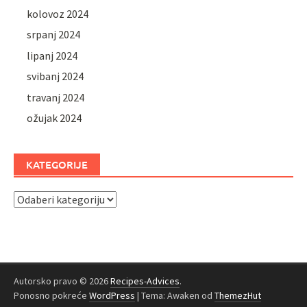
kolovoz 2024
srpanj 2024
lipanj 2024
svibanj 2024
travanj 2024
ožujak 2024
KATEGORIJE
Kategorije
Autorsko pravo © 2026
Recipes-Advices
.
Ponosno pokreće
WordPress
|
Tema: Awaken od
ThemezHut