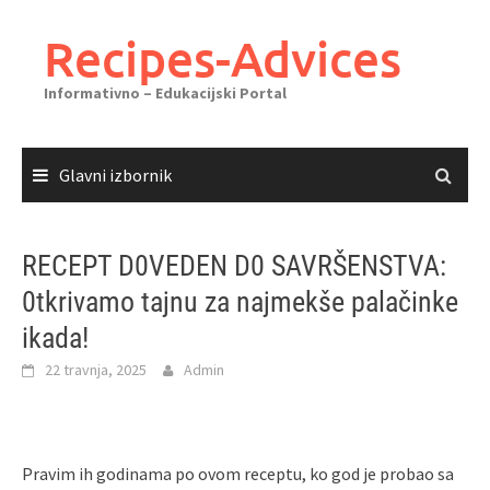
Skoči
do
Recipes-Advices
sadržaja
Informativno – Edukacijski Portal
Glavni izbornik
RECEPT D0VEDEN D0 SAVRŠENSTVA:
0tkrivamo tajnu za najmekše palačinke
ikada!
22 travnja, 2025
Admin
Pravim ih godinama po ovom receptu, ko god je probao sa