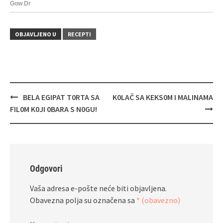
OBJAVLJENO U
RECEPTI
Navigacija
BELA EGIPAT T0RTA SA
K0LAČ SA KEKS0M I MALINAMA
objava
FIL0M K0JI 0BARA S N0GU!
Odgovori
Vaša adresa e-pošte neće biti objavljena.
Obavezna polja su označena sa
* (obavezno)