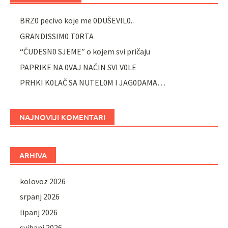
BRZ0 pecivo koje me 0DUŠEVIL0..
GRANDISSIM0 T0RTA
“ČUDESN0 SJEME” o kojem svi pričaju
PAPRIKE NA 0VAJ NAČIN SVI V0LE
PRHKI K0LAČ SA NUTEL0M I JAG0DAMA…
NAJNOVIJI KOMENTARI
ARHIVA
kolovoz 2026
srpanj 2026
lipanj 2026
svibanj 2026