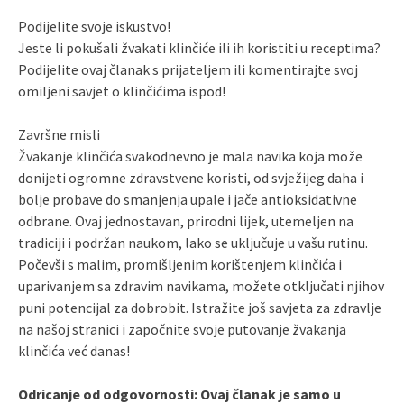
Podijelite svoje iskustvo!
Jeste li pokušali žvakati klinčiće ili ih koristiti u receptima?
Podijelite ovaj članak s prijateljem ili komentirajte svoj
omiljeni savjet o klinčićima ispod!
Završne misli
Žvakanje klinčića svakodnevno je mala navika koja može
donijeti ogromne zdravstvene koristi, od svježijeg daha i
bolje probave do smanjenja upale i jače antioksidativne
odbrane. Ovaj jednostavan, prirodni lijek, utemeljen na
tradiciji i podržan naukom, lako se uključuje u vašu rutinu.
Počevši s malim, promišljenim korištenjem klinčića i
uparivanjem sa zdravim navikama, možete otključati njihov
puni potencijal za dobrobit. Istražite još savjeta za zdravlje
na našoj stranici i započnite svoje putovanje žvakanja
klinčića već danas!
Odricanje od odgovornosti: Ovaj članak je samo u