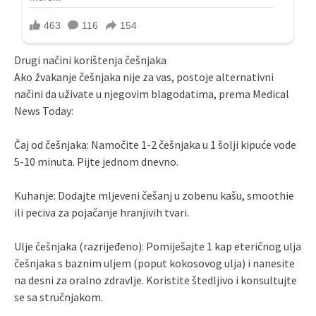
Drugi načini korištenja češnjaka
Ako žvakanje češnjaka nije za vas, postoje alternativni
načini da uživate u njegovim blagodatima, prema Medical
News Today:
Čaj od češnjaka: Namočite 1-2 češnjaka u 1 šolji kipuće vode
5-10 minuta. Pijte jednom dnevno.
Kuhanje: Dodajte mljeveni češanj u zobenu kašu, smoothie
ili peciva za pojačanje hranjivih tvari.
Ulje češnjaka (razrijeđeno): Pomiješajte 1 kap eteričnog ulja
češnjaka s baznim uljem (poput kokosovog ulja) i nanesite
na desni za oralno zdravlje. Koristite štedljivo i konsultujte
se sa stručnjakom.