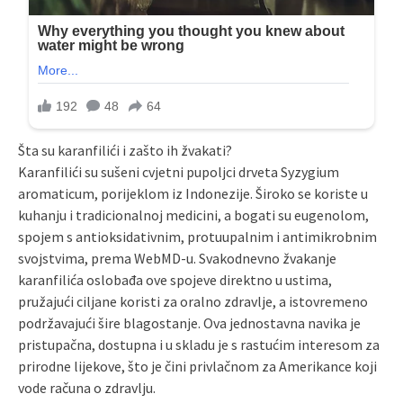
Šta su karanfilići i zašto ih žvakati?
Karanfilići su sušeni cvjetni pupoljci drveta Syzygium
aromaticum, porijeklom iz Indonezije. Široko se koriste u
kuhanju i tradicionalnoj medicini, a bogati su eugenolom,
spojem s antioksidativnim, protuupalnim i antimikrobnim
svojstvima, prema WebMD-u. Svakodnevno žvakanje
karanfilića oslobađa ove spojeve direktno u ustima,
pružajući ciljane koristi za oralno zdravlje, a istovremeno
podržavajući šire blagostanje. Ova jednostavna navika je
pristupačna, dostupna i u skladu je s rastućim interesom za
prirodne lijekove, što je čini privlačnom za Amerikance koji
vode računa o zdravlju.