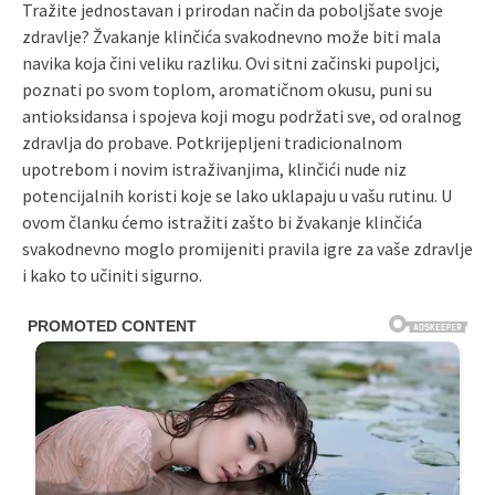
Tražite jednostavan i prirodan način da poboljšate svoje
zdravlje? Žvakanje klinčića svakodnevno može biti mala
navika koja čini veliku razliku. Ovi sitni začinski pupoljci,
poznati po svom toplom, aromatičnom okusu, puni su
antioksidansa i spojeva koji mogu podržati sve, od oralnog
zdravlja do probave. Potkrijepljeni tradicionalnom
upotrebom i novim istraživanjima, klinčići nude niz
potencijalnih koristi koje se lako uklapaju u vašu rutinu. U
ovom članku ćemo istražiti zašto bi žvakanje klinčića
svakodnevno moglo promijeniti pravila igre za vaše zdravlje
i kako to učiniti sigurno.