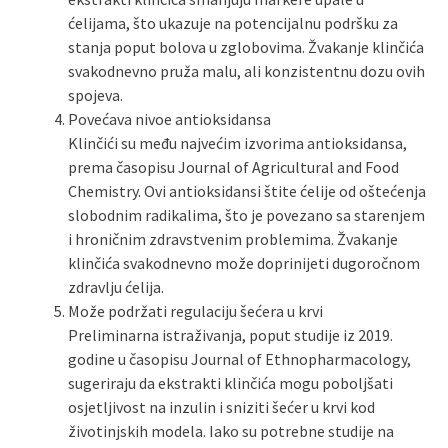
ćelijama, što ukazuje na potencijalnu podršku za
stanja poput bolova u zglobovima. Žvakanje klinčića
svakodnevno pruža malu, ali konzistentnu dozu ovih
spojeva.
Povećava nivoe antioksidansa
Klinčići su među najvećim izvorima antioksidansa,
prema časopisu Journal of Agricultural and Food
Chemistry. Ovi antioksidansi štite ćelije od oštećenja
slobodnim radikalima, što je povezano sa starenjem
i hroničnim zdravstvenim problemima. Žvakanje
klinčića svakodnevno može doprinijeti dugoročnom
zdravlju ćelija.
Može podržati regulaciju šećera u krvi
Preliminarna istraživanja, poput studije iz 2019.
godine u časopisu Journal of Ethnopharmacology,
sugeriraju da ekstrakti klinčića mogu poboljšati
osjetljivost na inzulin i sniziti šećer u krvi kod
životinjskih modela. Iako su potrebne studije na