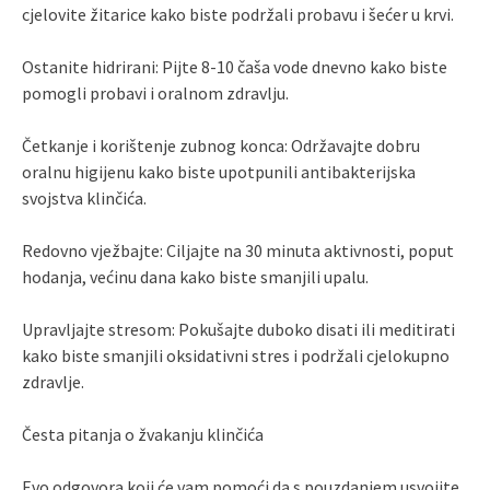
cjelovite žitarice kako biste podržali probavu i šećer u krvi.
Ostanite hidrirani: Pijte 8-10 čaša vode dnevno kako biste
pomogli probavi i oralnom zdravlju.
Četkanje i korištenje zubnog konca: Održavajte dobru
oralnu higijenu kako biste upotpunili antibakterijska
svojstva klinčića.
Redovno vježbajte: Ciljajte na 30 minuta aktivnosti, poput
hodanja, većinu dana kako biste smanjili upalu.
Upravljajte stresom: Pokušajte duboko disati ili meditirati
kako biste smanjili oksidativni stres i podržali cjelokupno
zdravlje.
Česta pitanja o žvakanju klinčića
Evo odgovora koji će vam pomoći da s pouzdanjem usvojite