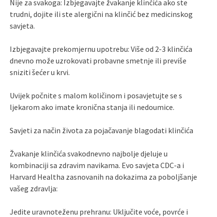
Nije za svakoga: Izbjegavajte žvakanje klinčića ako ste
trudni, dojite ili ste alergični na klinčić bez medicinskog
savjeta.
Izbjegavajte prekomjernu upotrebu: Više od 2-3 klinčića
dnevno može uzrokovati probavne smetnje ili previše
sniziti šećer u krvi.
Uvijek počnite s malom količinom i posavjetujte se s
ljekarom ako imate kronična stanja ili nedoumice.
Savjeti za način života za pojačavanje blagodati klinčića
Žvakanje klinčića svakodnevno najbolje djeluje u
kombinaciji sa zdravim navikama. Evo savjeta CDC-a i
Harvard Healtha zasnovanih na dokazima za poboljšanje
vašeg zdravlja:
Jedite uravnoteženu prehranu: Uključite voće, povrće i