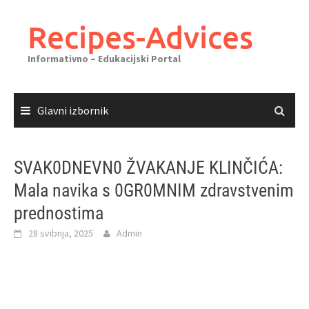
Skoči
do
Recipes-Advices
sadržaja
Informativno – Edukacijski Portal
Glavni izbornik
SVAK0DNEVN0 ŽVAKANJE KLINČIĆA:
Mala navika s 0GR0MNIM zdravstvenim
prednostima
28 svibnja, 2025
Admin