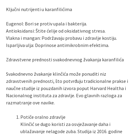
Ključni nutrijenti u karanfilićima
Eugenol: Bori se protiv upala i bakterija.
Antioksidansi: Štite ćelije od oksidativnog stresa.
Vlakna i mangan: Podržavaju probavu i zdravlje kostiju.
Isparljiva ulja: Doprinose antimikrobnim efektima.
Zdravstvene prednosti svakodnevnog žvakanja karanfilića
Svakodnevno žvakanje klinčića može ponuditi niz
zdravstvenih prednosti, što potvrđuju tradicionalne prakse i
naučne studije iz pouzdanih izvora poput Harvard Healtha i
Nacionalnog instituta za zdravlje. Evo glavnih razloga za
razmatranje ove navike.
Potiče oralno zdravlje
Klinčić se dugo koristi za osvježavanje daha i
ublažavanje nelagode zuba. Studija iz 2016. godine