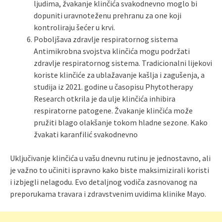
ljudima, žvakanje klinčića svakodnevno moglo bi
dopuniti uravnoteženu prehranu za one koji
kontroliraju šećer u krvi.
Poboljšava zdravlje respiratornog sistema
Antimikrobna svojstva klinčića mogu podržati
zdravlje respiratornog sistema. Tradicionalni lijekovi
koriste klinčiće za ublažavanje kašlja i zagušenja, a
studija iz 2021. godine u časopisu Phytotherapy
Research otkrila je da ulje klinčića inhibira
respiratorne patogene. Žvakanje klinčića može
pružiti blago olakšanje tokom hladne sezone. Kako
žvakati karanfilić svakodnevno
Uključivanje klinčića u vašu dnevnu rutinu je jednostavno, ali
je važno to učiniti ispravno kako biste maksimizirali koristi
i izbjegli nelagodu. Evo detaljnog vodiča zasnovanog na
preporukama travara i zdravstvenim uvidima klinike Mayo.