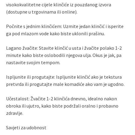
visokokvalitetne cijele klinčiće iz pouzdanog izvora
(dostupne u trgovinama ili online).
Počnite s jednim klinčićem: Uzmite jedan klinčić i isperite
ga pod mlazom vode kako biste uklonili prašinu.
Lagano žvačite: Stavite klinčić u usta i žvačite polako 1-2
minute kako biste oslobodili njegova ulja. Okus je jak, pa
nastavite svojim tempom.
Ispljunite ili progutajte: Ispljunite klinčić ako je tekstura
pretvrda ili progutajte male komadiće ako vam je ugodno.
Učestalost: Žvačite 1-2 klinčića dnevno, idealno nakon
obroka ili ujutro, kako biste podržali oralno i probavno
zdravlje.
Savjeti za udobnost