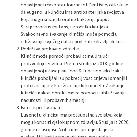
objavljena u časopisu Journal of Dentistry otkrila je
da eugenol u klinčiću ima antibakterijska svojstva
koja mogu smanjiti oralne bakterije poput
Streptococcus mutans, uzročnika karijesa.
Svakodnevno žvakanje klinčića može pomoći u
održavanju svježeg daha i podržati zdravlje desni.
Podržava probavno zdravlje
Klinčić može pomoći probavi stimulirajući
proizvodnju enzima. Prema studiji iz 2018. godine
objavljenoj u časopisu Food & Function, ekstrakti
klinčića poboljšali su pokretljivost crijeva i smanjili
probavne upale kod životinjskih modela. Žvakanje
klinčića nakon obroka može pomoći u ublažavanju
nadutosti ili probavnih smetnji.
Bori se protiv upale
Eugenol u klinčiću ima protuupalna svojstva koja
mogu koristiti cjelokupnom zdravlju. Studija iz 2020.
godine u časopisu Molecules primijetila je da
ekstrakti klinčića smanjuju markere upale u