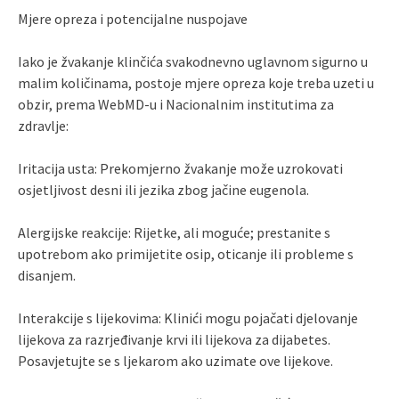
Mjere opreza i potencijalne nuspojave
Iako je žvakanje klinčića svakodnevno uglavnom sigurno u
malim količinama, postoje mjere opreza koje treba uzeti u
obzir, prema WebMD-u i Nacionalnim institutima za
zdravlje:
Iritacija usta: Prekomjerno žvakanje može uzrokovati
osjetljivost desni ili jezika zbog jačine eugenola.
Alergijske reakcije: Rijetke, ali moguće; prestanite s
upotrebom ako primijetite osip, oticanje ili probleme s
disanjem.
Interakcije s lijekovima: Klinići mogu pojačati djelovanje
lijekova za razrjeđivanje krvi ili lijekova za dijabetes.
Posavjetujte se s ljekarom ako uzimate ove lijekove.