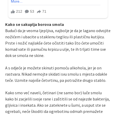
Kako se sakuplja borova smola
Budući da je veoma ljepljiva, najbolje je da je lagano odvojite
nožićem i ubacite u staklenu teglicu ili plastičnu kutijicu.
Prste i nožić najlakše ćete očistiti tako što ćete umočiti
komad vate ili pamučnu krpicu u ulje, te ih trljati time sve
dok se smola ne skine.
A s odjeće je možete skinuti pomoću alkohola, jer je on
rastvara. Nikad nemojte skidati svu smolu s mjesta odakle
teče. Uzmite najviše četvrtinu, pa potražite drugo stablo.
Kako smo već naveli, četinari (ne samo bor) luče smolu
kako bi zacjelili svoje rane i zaštitili se od najezde bakterija,
gljivica i insekata. Ako se zateknete u šumi, a usput ste se
ogrebali, neće škoditi da ogrebotinu odmah premažete