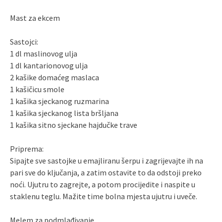
Mast za ekcem
Sastojci:
1 dl maslinovog ulja
1 dl kantarionovog ulja
2 kašike domaćeg maslaca
1 kašičicu smole
1 kašika sjeckanog ruzmarina
1 kašika sjeckanog lista bršljana
1 kašika sitno sjeckane hajdučke trave
Priprema:
Sipajte sve sastojke u emajliranu šerpu i zagrijevajte ih na
pari sve do ključanja, a zatim ostavite to da odstoji preko
noći. Ujutru to zagrejte, a potom procijedite i naspite u
staklenu teglu. Mažite time bolna mjesta ujutru i uveče.
Melem za podmlađivanje