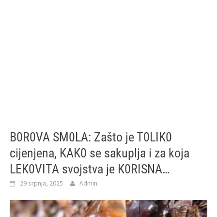
B0R0VA SM0LA: Zašto je T0LIK0
cijenjena, KAK0 se sakuplja i za koja
LEK0VITA svojstva je K0RISNA…
29 srpnja, 2025
Admin