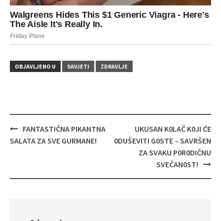
OBJAVLJENO U
SAVJETI
ZDRAVLJE
Navigacija
FANTASTIČNA PIKANTNA
UKUSAN K0LAČ K0JI ĆE
objava
SALATA ZA SVE GURMANE!
0DUŠEVITI G0STE – SAVRŠEN
ZA SVAKU P0R0DIČNU
SVEČAN0ST!