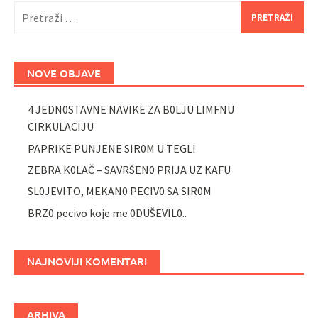
Pretraži:
NOVE OBJAVE
4 JEDN0STAVNE NAVIKE ZA B0LJU LIMFNU
CIRKULACIJU
PAPRIKE PUNJENE SIR0M U TEGLI
ZEBRA K0LAČ – SAVRŠEN0 PRIJA UZ KAFU
SL0JEVITO, MEKAN0 PECIV0 SA SIR0M
BRZ0 pecivo koje me 0DUŠEVIL0..
NAJNOVIJI KOMENTARI
ARHIVA