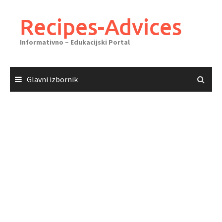
Skoči
do
Recipes-Advices
sadržaja
Informativno – Edukacijski Portal
Glavni izbornik