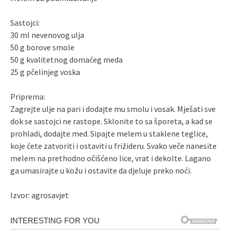
Sastojci:
30 ml nevenovog ulja
50 g borove smole
50 g kvalitetnog domaćeg meda
25 g pčelinjeg voska
Priprema:
Zagrejte ulje na pari i dodajte mu smolu i vosak. Mješati sve
dok se sastojci ne rastope. Sklonite to sa šporeta, a kad se
prohladi, dodajte med. Sipajte melem u staklene teglice,
koje ćete zatvoriti i ostaviti u frižideru. Svako veče nanesite
melem na prethodno očišćeno lice, vrat i dekolte. Lagano
ga umasirajte u kožu i ostavite da djeluje preko noći.
Izvor: agrosavjet