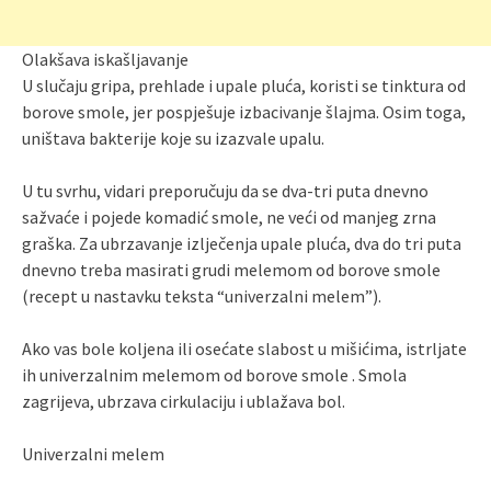
Olakšava iskašljavanje
U slučaju gripa, prehlade i upale pluća, koristi se tinktura od
borove smole, jer pospješuje izbacivanje šlajma. Osim toga,
uništava bakterije koje su izazvale upalu.
U tu svrhu, vidari preporučuju da se dva-tri puta dnevno
sažvaće i pojede komadić smole, ne veći od manjeg zrna
graška. Za ubrzavanje izlječenja upale pluća, dva do tri puta
dnevno treba masirati grudi melemom od borove smole
(recept u nastavku teksta “univerzalni melem”).
Ako vas bole koljena ili osećate slabost u mišićima, istrljate
ih univerzalnim melemom od borove smole . Smola
zagrijeva, ubrzava cirkulaciju i ublažava bol.
Univerzalni melem