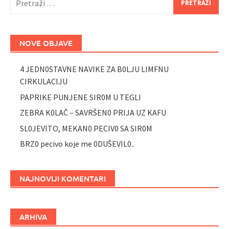
NOVE OBJAVE
4 JEDN0STAVNE NAVIKE ZA B0LJU LIMFNU
CIRKULACIJU
PAPRIKE PUNJENE SIR0M U TEGLI
ZEBRA K0LAČ – SAVRŠEN0 PRIJA UZ KAFU
SL0JEVITO, MEKAN0 PECIV0 SA SIR0M
BRZ0 pecivo koje me 0DUŠEVIL0..
NAJNOVIJI KOMENTARI
ARHIVA