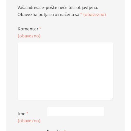
Vaša adresa e-pošte neće biti objavljena.
Obavezna polja su označena sa
* (obavezno)
Komentar
*
(obavezno)
Ime
*
(obavezno)