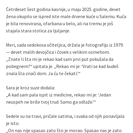
Četrdeset šest godina kasnije, u maju 2025. godine, devet
žena okupilo se ispred iste male drvene kuće u Salemu. Kuća
je bila renovirana, ofarbana u belo, ali na tremu je još
stajala stara stolica za ljuljanje.
Meri, sada sedokosa učiteljica, držala je fotografiju iz 1979.
— devet malih devojčica i čovek s velikim osmehom.
„Znate li šta mi je rekao kad sam prvi put pokušala da
pobegnem?“ upitala je. „Rekao mi je: ‘Vrati se kad budeš
znala šta znači dom. Ja ću te čekati.’“
Sara je kroz suze dodala:
„A kad sam pala ispit iz medicine, rekao mi je: ‘Jedan
neuspeh ne briše tvoj trud. Samo ga odlaže.’“
Sedele su na travi, pričale satima, i svaka od njih ponavljala
je isto:
„On nas nije spasao zato što je morao. Spasao nas je zato