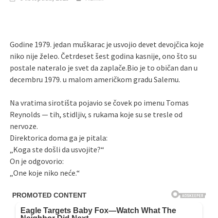
Godine 1979. jedan muškarac je usvojio devet devojčica koje
niko nije želeo. Četrdeset šest godina kasnije, ono što su
postale nateralo je svet da zaplače.Bio je to običan dan u
decembru 1979. u malom američkom gradu Salemu.
Na vratima sirotišta pojavio se čovek po imenu Tomas
Reynolds — tih, stidljiv, s rukama koje su se tresle od
nervoze.
Direktorica doma ga je pitala:
„Koga ste došli da usvojite?“
On je odgovorio:
„One koje niko neće.“