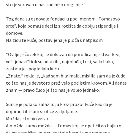
što je verovao u nas kad niko drugi nije.“
Tog dana su osnovale fondaciju pod imenom “Tomasovo
srce”, koja pomaže deci iz sirotišta da dobiju stipendije i
domove.
Na zidu te kuće, postavljena je ploča s natpisom:
“Ovdje je čovek koji je dokazao da porodica nije stvar krvi,
već ljubavi.”Dok su odlazile, najmlađa, Lusi, sada baka,
zastala je i pogledala kuću.
„Znate,“ rekla je, „kad sam bila mala, mislila sam da je čudo
to što nas je devetoro preživelo pod istim krovom. Ali danas
znam — pravo čudo je što nas je voleo jednako.“
Sunce je polako zalazilo, a kroz prozor kuće kao da je
dopirao tihi šum stolice za ljuljanje.
Možda je to bio vetar.
A možda, samo možda — Tomas koji je opet čitao bajku o
devet devojčica koje su postale heroji svog vremena.