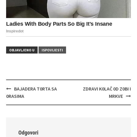
OBJAVLJENO U
ISPOVIJESTI
Navigacija
BAJADERA T0RTA SA
ZDRAVI K0LAČ 0D Z0BI I
objava
0RASIMA
MRKVE
Odgovori