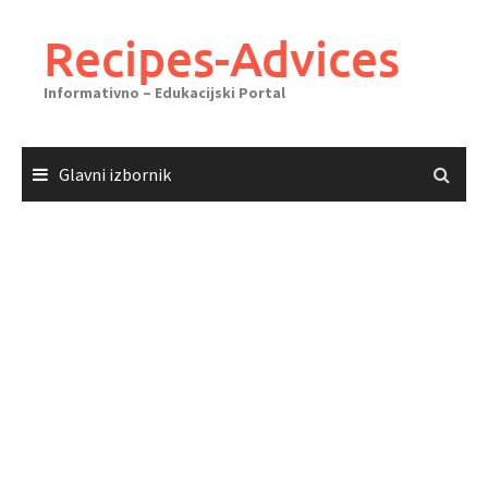
Skoči
do
Recipes-Advices
sadržaja
Informativno – Edukacijski Portal
Glavni izbornik