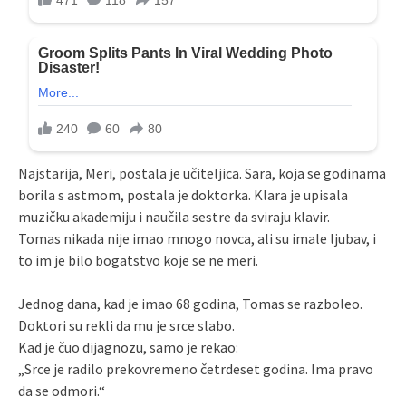
Najstarija, Meri, postala je učiteljica. Sara, koja se godinama
borila s astmom, postala je doktorka. Klara je upisala
muzičku akademiju i naučila sestre da sviraju klavir.
Tomas nikada nije imao mnogo novca, ali su imale ljubav, i
to im je bilo bogatstvo koje se ne meri.
Jednog dana, kad je imao 68 godina, Tomas se razboleo.
Doktori su rekli da mu je srce slabo.
Kad je čuo dijagnozu, samo je rekao:
„Srce je radilo prekovremeno četrdeset godina. Ima pravo
da se odmori.“