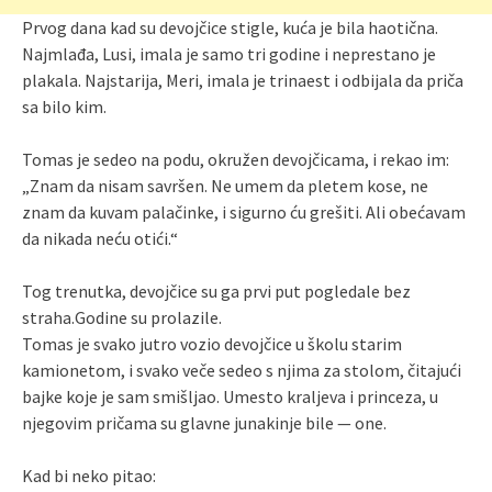
Prvog dana kad su devojčice stigle, kuća je bila haotična.
Najmlađa, Lusi, imala je samo tri godine i neprestano je
plakala. Najstarija, Meri, imala je trinaest i odbijala da priča
sa bilo kim.
Tomas je sedeo na podu, okružen devojčicama, i rekao im:
„Znam da nisam savršen. Ne umem da pletem kose, ne
znam da kuvam palačinke, i sigurno ću grešiti. Ali obećavam
da nikada neću otići.“
Tog trenutka, devojčice su ga prvi put pogledale bez
straha.Godine su prolazile.
Tomas je svako jutro vozio devojčice u školu starim
kamionetom, i svako veče sedeo s njima za stolom, čitajući
bajke koje je sam smišljao. Umesto kraljeva i princeza, u
njegovim pričama su glavne junakinje bile — one.
Kad bi neko pitao: