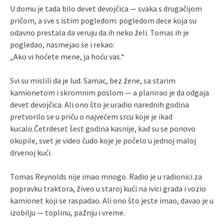
U domu je tada bilo devet devojčica — svaka s drugačijom
pričom, a sve s istim pogledom: pogledom dece koja su
odavno prestala da veruju da ih neko želi. Tomas ih je
pogledao, nasmejao se i rekao:
„Ako vi hoćete mene, ja hoću vas.“
Svi su mislili da je lud. Samac, bez žene, sa starim
kamionetom i skromnim poslom — a planirao je da odgaja
devet devojčica. Ali ono što je uradio narednih godina
pretvorilo se u priču o najvećem srcu koje je ikad
kucalo.Četrdeset šest godina kasnije, kad su se ponovo
okupile, svet je video čudo koje je počelo u jednoj maloj
drvenoj kući.
Tomas Reynolds nije imao mnogo. Radio je u radionici za
popravku traktora, živeo u staroj kući na ivici grada i vozio
kamionet koji se raspadao. Ali ono što jeste imao, davao je u
izobilju — toplinu, pažnju i vreme.