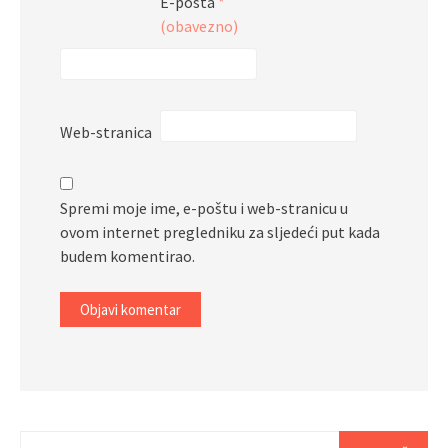
E-pošta
*
(obavezno)
Web-stranica
Spremi moje ime, e-poštu i web-stranicu u
ovom internet pregledniku za sljedeći put kada
budem komentirao.
Pretraži: