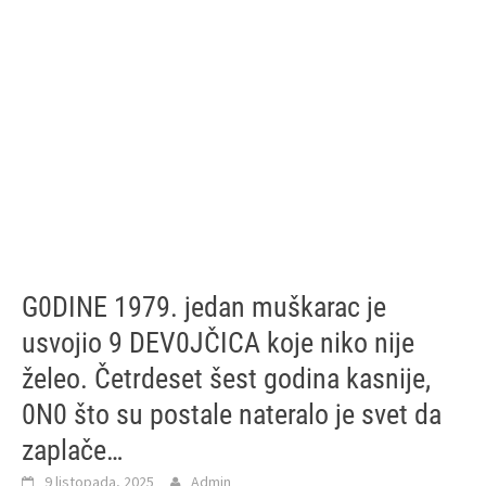
G0DINE 1979. jedan muškarac je
usvojio 9 DEV0JČICA koje niko nije
želeo. Četrdeset šest godina kasnije,
0N0 što su postale nateralo je svet da
zaplače…
9 listopada, 2025
Admin