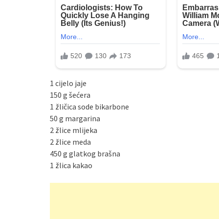
1 cijelo jaje
150 g šećera
1 žličica sode bikarbone
50 g margarina
2 žlice mlijeka
2 žlice meda
450 g glatkog brašna
1 žlica kakao