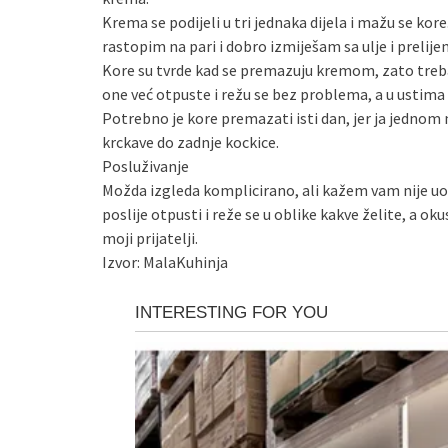
Krema se podijeli u tri jednaka dijela i mažu se kor
rastopim na pari i dobro izmiješam sa ulje i prelij
Kore su tvrde kad se premazuju kremom, zato treba
one već otpuste i režu se bez problema, a u ustima
Potrebno je kore premazati isti dan, jer ja jednom n
krckave do zadnje kockice.
Posluživanje
Možda izgleda komplicirano, ali kažem vam nije uop
poslije otpusti i reže se u oblike kakve želite, a o
moji prijatelji.
Izvor: MalaKuhinja