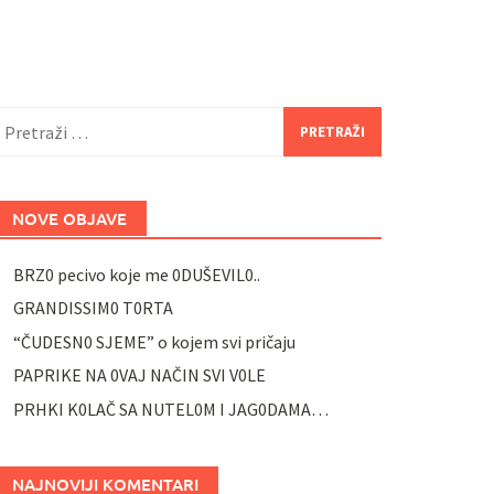
retraži:
NOVE OBJAVE
BRZ0 pecivo koje me 0DUŠEVIL0..
GRANDISSIM0 T0RTA
“ČUDESN0 SJEME” o kojem svi pričaju
PAPRIKE NA 0VAJ NAČIN SVI V0LE
PRHKI K0LAČ SA NUTEL0M I JAG0DAMA…
NAJNOVIJI KOMENTARI