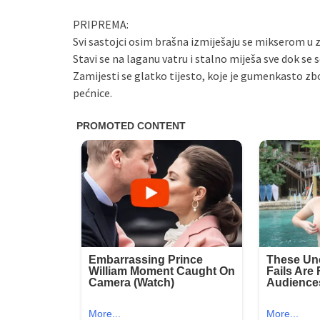
PRIPREMA:
Svi sastojci osim brašna izmiješaju se mikserom u zd
Stavi se na laganu vatru i stalno miješa sve dok se 
Zamijesti se glatko tijesto, koje je gumenkasto zbo
pećnice.