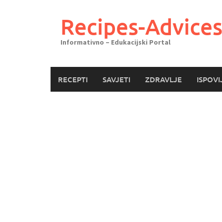
Skoči
do
Recipes-Advice
sadržaja
Informativno – Edukacijski Portal
RECEPTI
SAVJETI
ZDRAVLJE
ISPOVI