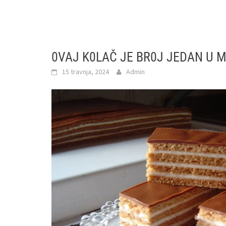
0VAJ K0LAČ JE BR0J JEDAN U M
15 travnja, 2024
Admin