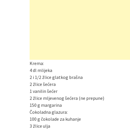
Krema:
4 dl mlijeka
2 i 1/2 žlice glatkog brašna
2 žlice šećera
1 vanilin šećer
2 žlice mljevenog šećera (ne prepune)
150 g margarina
Čokoladna glazura:
100 g čokolade za kuhanje
3 žlice ulja