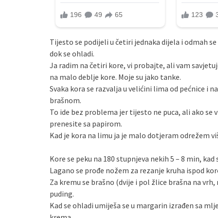
Tijesto se podijeli u četiri jednaka dijela i odmah s
dok se ohladi.
Ja radim na četiri kore, vi probajte, ali vam savjetu
na malo deblje kore. Moje su jako tanke.
Svaka kora se razvalja u velićini lima od pećnice i
brašnom.
To ide bez problema jer tijesto ne puca, ali ako se 
prenesite sa papirom.
Kad je kora na limu ja je malo dotjeram odrežem viš
Kore se peku na 180 stupnjeva nekih 5 – 8 min, kad 
Lagano se prođe nožem za rezanje kruha ispod kore i
Za kremu se brašno (dvije i pol žlice brašna na vrh, 
puding.
Kad se ohladi umiješa se u margarin izrađen sa mlj
krema.