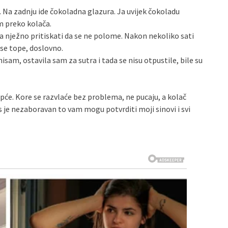
e. Na zadnju ide čokoladna glazura. Ja uvijek čokoladu
em preko kolača.
 nježno pritiskati da se ne polome. Nakon nekoliko sati
 se tope, doslovno.
isam, ostavila sam za sutra i tada se nisu otpustile, bile su
će. Kore se razvlaće bez problema, ne pucaju, a kolač
kus je nezaboravan to vam mogu potvrditi moji sinovi i svi