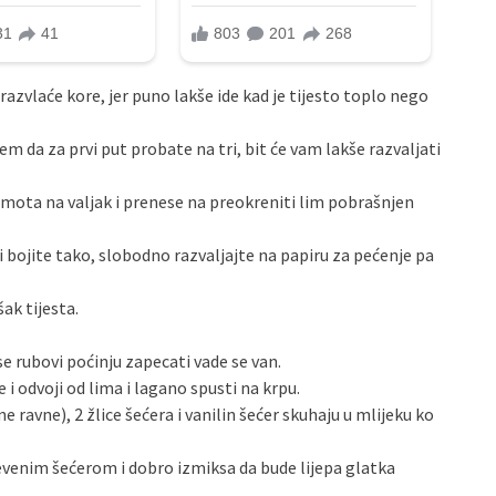
e razvlaće kore, jer puno lakše ide kad je tijesto toplo nego
jem da za prvi put probate na tri, bit će vam lakše razvaljati
 namota na valjak i prenese na preokreniti lim pobrašnjen
vi bojite tako, slobodno razvaljajte na papiru za pećenje pa
ak tijesta.
se rubovi poćinju zapecati vade se van.
 odvoji od lima i lagano spusti na krpu.
ne ravne), 2 žlice šećera i vanilin šećer skuhaju u mlijeku ko
evenim šećerom i dobro izmiksa da bude lijepa glatka