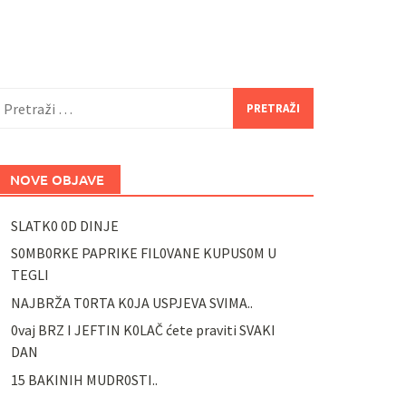
retraži:
NOVE OBJAVE
SLATK0 0D DINJE
S0MB0RKE PAPRIKE FIL0VANE KUPUS0M U
TEGLI
NAJBRŽA T0RTA K0JA USPJEVA SVIMA..
0vaj BRZ I JEFTIN K0LAČ ćete praviti SVAKI
DAN
15 BAKINIH MUDR0STI..