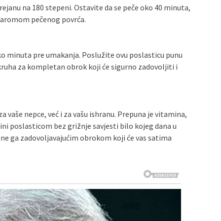
rejanu na 180 stepeni. Ostavite da se peče oko 40 minuta,
uni aromom pečenog povrća.
liko minuta pre umakanja. Poslužite ovu poslasticu punu
kruha za kompletan obrok koji će sigurno zadovoljiti i
za vaše nepce, već i za vašu ishranu. Prepuna je vitamina,
ini poslasticom bez grižnje savjesti bilo kojeg dana u
 čine ga zadovoljavajućim obrokom koji će vas satima