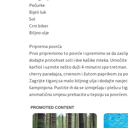
Pečurke
Bijeli luk
Sol
Crni biber
Biljno ulje
Priprema povrća
Prvo pripremimo to povrće i spremimo se da zaslij
dodajte prstohvat soli i dve kašike mleka. Umočite 
karfiol i uzmite nešto duži 4-minutni spa tretman. 
cherry paradajza, crvenom i žutom paprikom za po
Zagrijte tiganj sa malo biljnog ulja i dodajte nasjec
šampinjona. Pustite ih da se izmiješaju i plešu u t
aromatičnu smjesu prebacite u tepsiju sa povrćem.