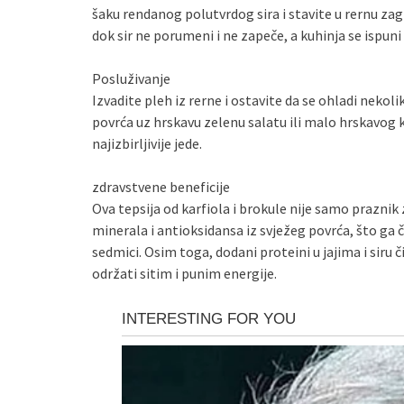
šaku rendanog polutvrdog sira i stavite u rernu zag
dok sir ne porumeni i ne zapeče, a kuhinja se isp
Posluživanje
Izvadite pleh iz rerne i ostavite da se ohladi neko
povrća uz hrskavu zelenu salatu ili malo hrskavog 
najizbirljivije jede.
zdravstvene beneficije
Ova tepsija od karfiola i brokule nije samo praznik 
minerala i antioksidansa iz svježeg povrća, što ga č
sedmici. Osim toga, dodani proteini u jajima i siru
održati sitim i punim energije.