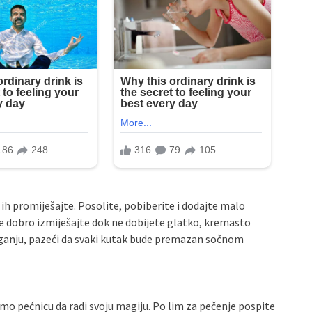
o ih promiješajte. Posolite, pobiberite i dodajte malo
Sve dobro izmiješajte dok ne dobijete glatko, kremasto
tiganju, pazeći da svaki kutak bude premazan sočnom
timo pećnicu da radi svoju magiju. Po lim za pečenje pospite