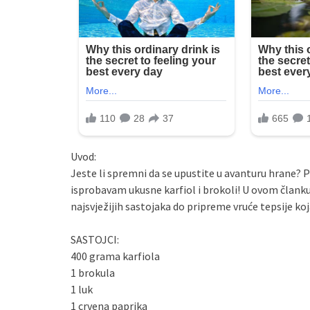
Uvod:
Jeste li spremni da se upustite u avanturu hrane? Pr
isprobavam ukusne karfiol i brokoli! U ovom članku
najsvježijih sastojaka do pripreme vruće tepsije koj
SASTOJCI:
400 grama karfiola
1 brokula
1 luk
1 crvena paprika