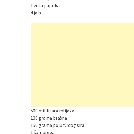
1 žuta paprika
4 jaja
500 mililitara mlijeka
130 grama brašna
150 grama polutvrdog sira
1 šargarepa