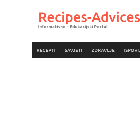
Skoči
do
Recipes-Advice
sadržaja
Informativno – Edukacijski Portal
RECEPTI
SAVJETI
ZDRAVLJE
ISPOVI