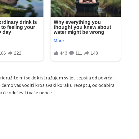
idružite mi se dok istražujem svijet tepsija od povrća i
 ćemo vas voditi kroz svaki korak u receptu, od odabira
a će oduševiti vaše nepce.