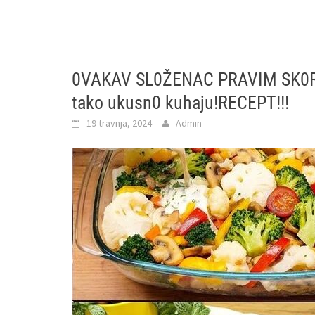
0VAKAV SL0ŽENAC PRAVIM SK0R0 
tako ukusn0 kuhaju!RECEPT!!!
19 travnja, 2024
Admin