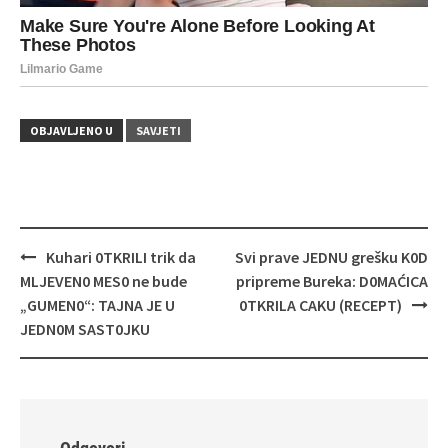
OBJAVLJENO U
SAVJETI
Navigacija
Kuhari 0TKRILI trik da
Svi prave JEDNU grešku K0D
objava
MLJEVEN0 MES0 ne bude
pripreme Bureka: D0MAĆICA
„GUMEN0“: TAJNA JE U
0TKRILA CAKU (RECEPT)
JEDN0M SAST0JKU