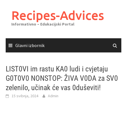
Skoči
do
Recipes-Advices
sadržaja
Informativno – Edukacijski Portal
Glavni izbornik
LIST0VI im rastu KA0 ludi i cvjetaju
G0T0V0 NONSTOP: ŽIVA V0DA za SV0
zelenilo, učinak će vas 0duševiti!
15 svibnja, 2024
Admin