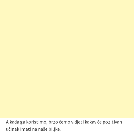
A kada ga koristimo, brzo ćemo vidjeti kakav će pozitivan
učinak imati na naše biljke.