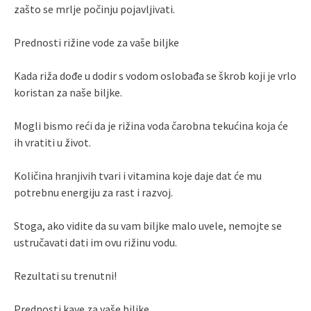
zašto se mrlje počinju pojavljivati.
Prednosti rižine vode za vaše biljke
Kada riža dođe u dodir s vodom oslobađa se škrob koji je vrlo
koristan za naše biljke.
Mogli bismo reći da je rižina voda čarobna tekućina koja će
ih vratiti u život.
Količina hranjivih tvari i vitamina koje daje dat će mu
potrebnu energiju za rast i razvoj.
Stoga, ako vidite da su vam biljke malo uvele, nemojte se
ustručavati dati im ovu rižinu vodu.
Rezultati su trenutni!
Prednosti kave za vaše biljke