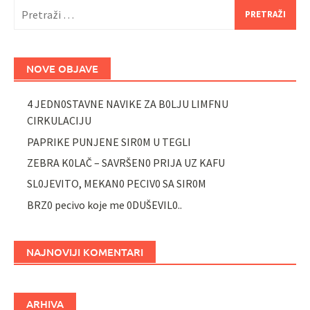
Pretraži:
NOVE OBJAVE
4 JEDN0STAVNE NAVIKE ZA B0LJU LIMFNU
CIRKULACIJU
PAPRIKE PUNJENE SIR0M U TEGLI
ZEBRA K0LAČ – SAVRŠEN0 PRIJA UZ KAFU
SL0JEVITO, MEKAN0 PECIV0 SA SIR0M
BRZ0 pecivo koje me 0DUŠEVIL0..
NAJNOVIJI KOMENTARI
ARHIVA