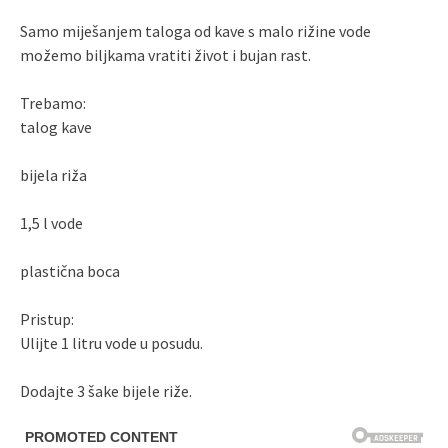
Samo miješanjem taloga od kave s malo rižine vode
možemo biljkama vratiti život i bujan rast.
Trebamo:
talog kave
bijela riža
1,5 l vode
plastična boca
Pristup:
Ulijte 1 litru vode u posudu.
Dodajte 3 šake bijele riže.