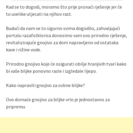
Kad se to dogodi, moramo što prije pronaći rješenje jer će
to uvelike utjecati na njihov rast.
Budući da nam se to sigurno svima dogodilo, zahvaljujući
portalu razafolklorica donosimo vam ovo prirodno rješenje,
revitalizirajuće gnojivo za dom napravljeno od ostataka
kave i rižine vode.
Prirodno gnojivo koje će osigurati obilje hranjivih tvari kako
bi vaše biljke ponovno rasle i izgledale lijepo.
Kako napraviti gnojivo za sobne biljke?
Ovo domaće gnojivo za biljke vrlo je jednostavno za
pripremu.