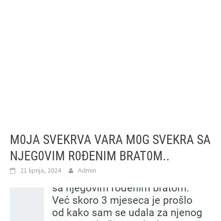
M0JA SVEKRVA VARA M0G SVEKRA SA
NJEG0VIM R0ĐENIM BRAT0M..
21 lipnja, 2024
Admin