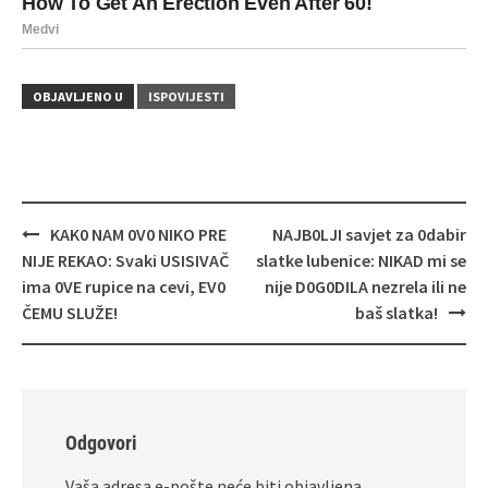
OBJAVLJENO U
ISPOVIJESTI
Navigacija
KAK0 NAM 0V0 NIKO PRE
NAJB0LJI savjet za 0dabir
objava
NIJE REKAO: Svaki USISIVAČ
slatke lubenice: NIKAD mi se
ima 0VE rupice na cevi, EV0
nije D0G0DILA nezrela ili ne
ČEMU SLUŽE!
baš slatka!
Odgovori
Vaša adresa e-pošte neće biti objavljena.