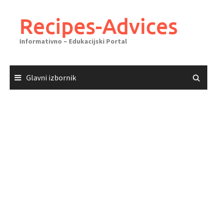
Skoči
do
Recipes-Advices
sadržaja
Informativno – Edukacijski Portal
Glavni izbornik