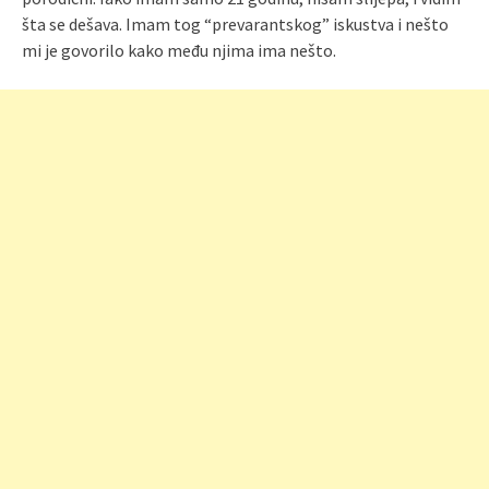
šta se dešava. Imam tog “prevarantskog” iskustva i nešto
mi je govorilo kako među njima ima nešto.