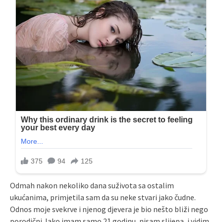
Odmah nakon nekoliko dana suživota sa ostalim
ukućanima, primjetila sam da su neke stvari jako čudne.
Odnos moje svekrve i njenog djevera je bio nešto bliži nego
porodični. Iako imam samo 21 godinu, nisam slijepa, i vidim