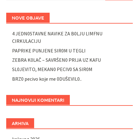
NOVE OBJAVE
4 JEDN0STAVNE NAVIKE ZA B0LJU LIMFNU
CIRKULACIJU
PAPRIKE PUNJENE SIR0M U TEGLI
ZEBRA K0LAČ – SAVRŠEN0 PRIJA UZ KAFU
SL0JEVITO, MEKAN0 PECIV0 SA SIR0M
BRZ0 pecivo koje me 0DUŠEVIL0..
NAJNOVIJI KOMENTARI
ARHIVA
kolovoz 2026