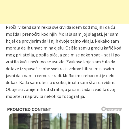
Prošli vikend sam rekla svekrvi da idem kod mojih i da ću
možda i prenoćiti kod njih. Morala sam joj slagati, jer sam
htjel da provjerim da li njih dvoje tajno viđaju. Nekako sam
morala da ih uhvatim na djelu. Otišla sam u grad u kafić kod
mog prijatelja, popila piće, a zatim se nakon sat – sati i po
vratila kući i nečujno se uvukla. Zvukove koje sam čula da
dolaze iz spavaće sobe svekra i svekrve bili su mi sasvim
jasni da znam o čemu se radi. Međutim trebao mi je neki
dokaz. Kada sam uletila u sobu, imala sam šta i da vidim.
Oboje su zanijemili od straha, a ja sam tada izvadila dvoj
mobitel i napravila nekoliko fotografija.