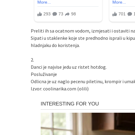
Preliti ih sa ocatnom vodom, izmjesati i ostaviti n
Sipati u staklenke koje ste predhodno isprali u kipu
hladnjaku do koristenja.
2.
Danci je najvise jedu uz ristet hotdog.
Posluživanje
Odlicna je uz naglo pecenu piletinu, krompir i umak
Izvor: coolinarika.com (olili)