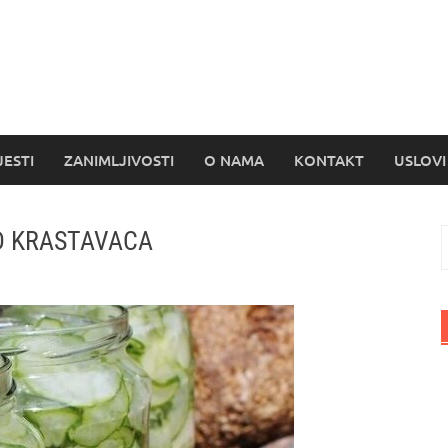
s
JESTI
ZANIMLJIVOSTI
O NAMA
KONTAKT
USLOVI
D KRASTAVACA
P