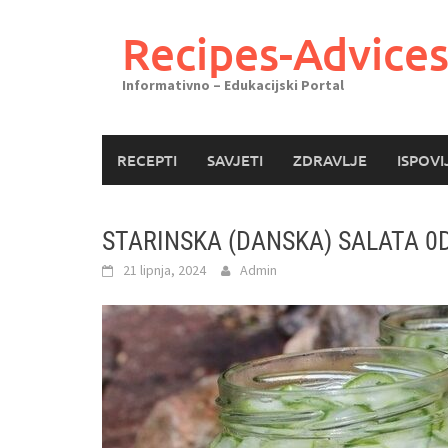
Skoči
do
Recipes-Advice
sadržaja
Informativno – Edukacijski Portal
RECEPTI
SAVJETI
ZDRAVLJE
ISPOVI
STARINSKA (DANSKA) SALATA 0
21 lipnja, 2024
Admin