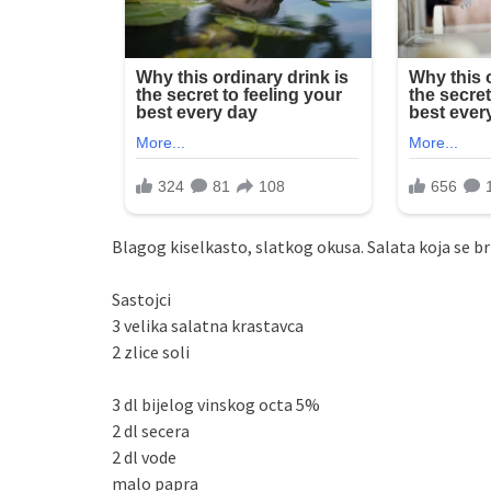
Blagog kiselkasto, slatkog okusa. Salata koja se b
Sastojci
3 velika salatna krastavca
2 zlice soli
3 dl bijelog vinskog octa 5%
2 dl secera
2 dl vode
malo papra