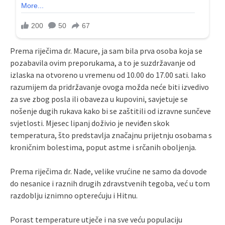
Prema riječima dr. Macure, ja sam bila prva osoba koja se
pozabavila ovim preporukama, a to je suzdržavanje od
izlaska na otvoreno u vremenu od 10.00 do 17.00 sati. Iako
razumijem da pridržavanje ovoga možda neće biti izvedivo
za sve zbog posla ili obaveza u kupovini, savjetuje se
nošenje dugih rukava kako bi se zaštitili od izravne sunčeve
svjetlosti. Mjesec lipanj doživio je neviđen skok
temperatura, što predstavlja značajnu prijetnju osobama s
kroničnim bolestima, poput astme i srčanih oboljenja.
Prema riječima dr. Nade, velike vrućine ne samo da dovode
do nesanice i raznih drugih zdravstvenih tegoba, već u tom
razdoblju iznimno opterećuju i Hitnu.
Porast temperature utječe i na sve veću populaciju