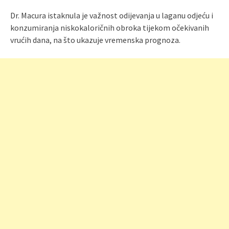
Dr. Macura istaknula je važnost odijevanja u laganu odjeću i
konzumiranja niskokaloričnih obroka tijekom očekivanih
vrućih dana, na što ukazuje vremenska prognoza.