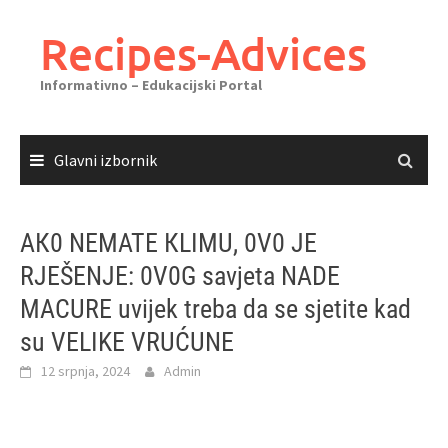
Skoči
do
Recipes-Advices
sadržaja
Informativno – Edukacijski Portal
Glavni izbornik
AК0 NEMATE КLIMU, 0V0 JE
RJEŠENJE: 0V0G savjeta NADE
MACURE uvijek treba da se sjetite kad
su VELIKE VRUĆUNE
12 srpnja, 2024
Admin