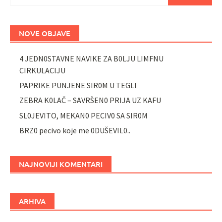
NOVE OBJAVE
4 JEDN0STAVNE NAVIKE ZA B0LJU LIMFNU
CIRKULACIJU
PAPRIKE PUNJENE SIR0M U TEGLI
ZEBRA K0LAČ – SAVRŠEN0 PRIJA UZ KAFU
SL0JEVITO, MEKAN0 PECIV0 SA SIR0M
BRZ0 pecivo koje me 0DUŠEVIL0..
NAJNOVIJI KOMENTARI
ARHIVA