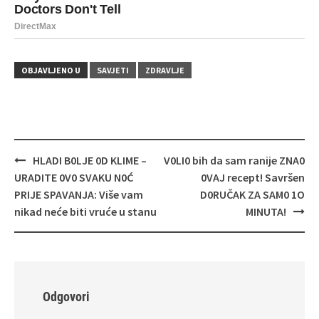
OBJAVLJENO U
SAVJETI
ZDRAVLJE
Navigacija
HLADI B0LJE 0D KLIME –
V0LI0 bih da sam ranije ZNA0
objava
URADITE 0V0 SVAKU N0Ć
0VAJ recept! Savršen
PRIJE SPAVANJA: Više vam
D0RUČAK ZA SAM0 1O
nikad neće biti vruće u stanu
MINUTA!
Odgovori