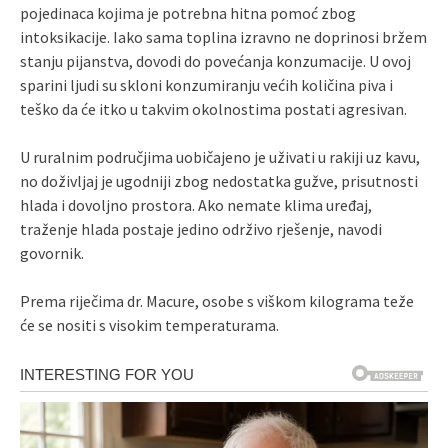
pojedinaca kojima je potrebna hitna pomoć zbog
intoksikacije. Iako sama toplina izravno ne doprinosi bržem
stanju pijanstva, dovodi do povećanja konzumacije. U ovoj
sparini ljudi su skloni konzumiranju većih količina piva i
teško da će itko u takvim okolnostima postati agresivan.
U ruralnim područjima uobičajeno je uživati ​​u rakiji uz kavu,
no doživljaj je ugodniji zbog nedostatka gužve, prisutnosti
hlada i dovoljno prostora. Ako nemate klima uređaj,
traženje hlada postaje jedino održivo rješenje, navodi
govornik.
Prema riječima dr. Macure, osobe s viškom kilograma teže
će se nositi s visokim temperaturama.