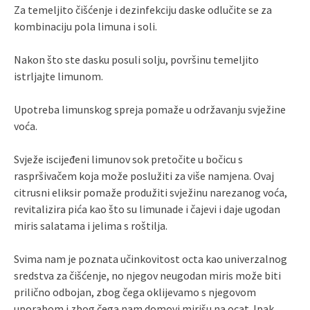
Za temeljito čišćenje i dezinfekciju daske odlučite se za
kombinaciju pola limuna i soli.
Nakon što ste dasku posuli solju, površinu temeljito
istrljajte limunom.
Upotreba limunskog spreja pomaže u održavanju svježine
voća.
Svježe iscijeđeni limunov sok pretočite u bočicu s
raspršivačem koja može poslužiti za više namjena. Ovaj
citrusni eliksir pomaže produžiti svježinu narezanog voća,
revitalizira pića kao što su limunade i čajevi i daje ugodan
miris salatama i jelima s roštilja.
Svima nam je poznata učinkovitost octa kao univerzalnog
sredstva za čišćenje, no njegov neugodan miris može biti
prilično odbojan, zbog čega oklijevamo s njegovom
uporabom i zbog čega nam domovi mirišu na ocat. Ipak,