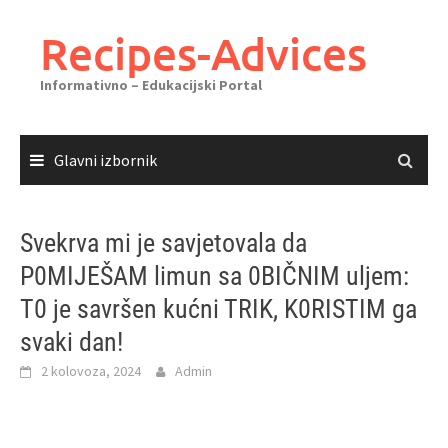
Skoči
do
Recipes-Advices
sadržaja
Informativno – Edukacijski Portal
Glavni izbornik
Svekrva mi je savjetovala da
P0MIJEŠAM limun sa 0BIČNIM uljem:
T0 je savršen kućni TRIK, K0RISTIM ga
svaki dan!
2 kolovoza, 2024
Admin