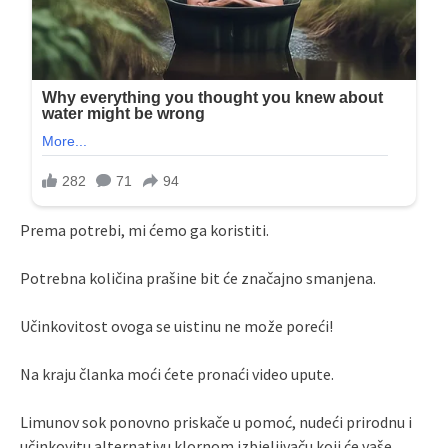
Prema potrebi, mi ćemo ga koristiti.
Potrebna količina prašine bit će značajno smanjena.
Učinkovitost ovoga se uistinu ne može poreći!
Na kraju članka moći ćete pronaći video upute.
Limunov sok ponovno priskače u pomoć, nudeći prirodnu i
učinkovitu alternativu klornom izbjeljivaču koji će vaše