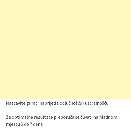
Nastavite gurati naprijed s odlučnošću i ustrajnošću.
Za optimalne rezultate preporuča se čuvati na hladnom
mjestu 5 do 7 dana.