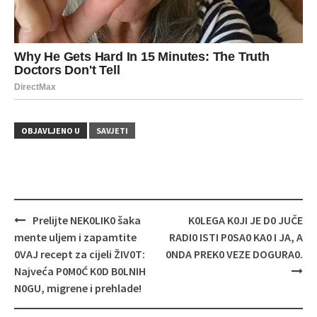
OBJAVLJENO U
SAVJETI
Navigacija
Prelijte NEK0LIK0 šaka
K0LEGA K0JI JE D0 JUČE
objava
mente uljem i zapamtite
RADI0 ISTI P0SA0 KA0 I JA, A
0VAJ recept za cijeli ŽIV0T:
0NDA PREK0 VEZE DOGURA0.
Najveća P0M0Ć K0D B0LNIH
N0GU, migrene i prehlade!