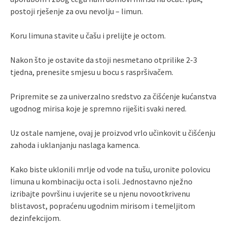
postoji rješenje za ovu nevolju – limun.
Koru limuna stavite u čašu i prelijte je octom.
Nakon što je ostavite da stoji nesmetano otprilike 2-3
tjedna, prenesite smjesu u bocu s raspršivačem.
Pripremite se za univerzalno sredstvo za čišćenje kućanstva
ugodnog mirisa koje je spremno riješiti svaki nered.
Uz ostale namjene, ovaj je proizvod vrlo učinkovit u čišćenju
zahoda i uklanjanju naslaga kamenca.
Kako biste uklonili mrlje od vode na tušu, uronite polovicu
limuna u kombinaciju octa i soli. Jednostavno nježno
izribajte površinu i uvjerite se u njenu novootkrivenu
blistavost, popraćenu ugodnim mirisom i temeljitom
dezinfekcijom.