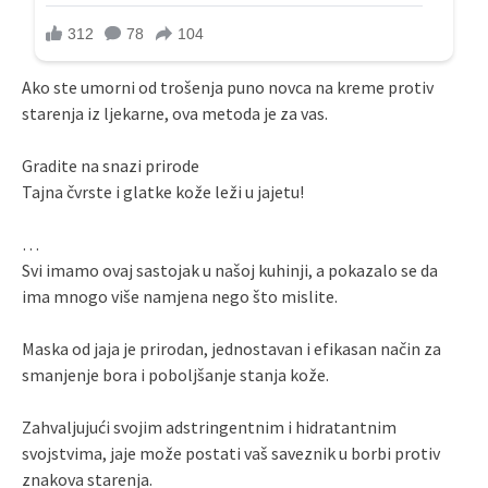
Ako ste umorni od trošenja puno novca na kreme protiv
starenja iz ljekarne, ova metoda je za vas.
Gradite na snazi ​​prirode
Tajna čvrste i glatke kože leži u jajetu!
…
Svi imamo ovaj sastojak u našoj kuhinji, a pokazalo se da
ima mnogo više namjena nego što mislite.
Maska od jaja je prirodan, jednostavan i efikasan način za
smanjenje bora i poboljšanje stanja kože.
Zahvaljujući svojim adstringentnim i hidratantnim
svojstvima, jaje može postati vaš saveznik u borbi protiv
znakova starenja.