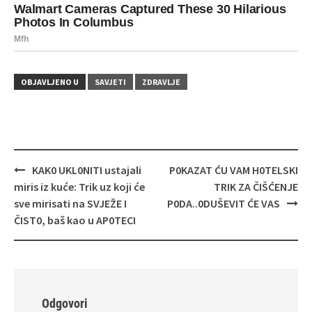
OBJAVLJENO U
SAVJETI
ZDRAVLJE
Navigacija
KAK0 UKL0NITI ustajali
P0KAZAT ĆU VAM H0TELSKI
objava
miris iz kuće: Trik uz koji će
TRIK ZA ČIŠĆENJE
sve mirisati na SVJEŽE I
P0DA..0DUŠEVIT ĆE VAS
ČIST0, baš kao u AP0TECI
Odgovori