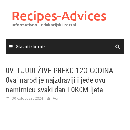
Skoči
do
Recipes-Advices
sadržaja
Informativno – Edukacijski Portal
Glavni izbornik
0VI LJUDI ŽIVE PREKO 12O G0DINA
0vaj narod je najzdraviji i jede ovu
namirnicu svaki dan T0K0M ljeta!
30 kolovoza, 2024
Admin