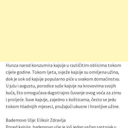
Hunza narod konzumira kajsije u različitim oblicima tokom
cijele godine. Tokom ljeta, svježe kajsije su omiljena užina,
dok je sok od kajsije popularno piće u svakom domaćinstvu.
U julu i avgustu, porodice suše kajsije na krovovima svojih
kuća, što omogućava dugotrajno čuvanje ovog voća za zimu
i proljeće. Suve kajsije, zajedno s košticama, često se jedu
tokom hladnijih mjeseci, pružajući ukusne i hranljive užine.
Bademovo Ulje: Eliksir Zdravlja
Pored kajsija, bademovo ulje je još jedan važan sastojak u