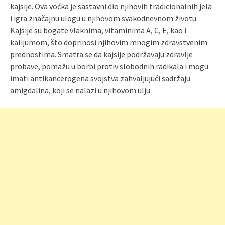
kajsije. Ova voćka je sastavni dio njihovih tradicionalnih jela
i igra značajnu ulogu u njihovom svakodnevnom životu.
Kajsije su bogate vlaknima, vitaminima A, C, E, kao i
kalijumom, što doprinosi njihovim mnogim zdravstvenim
prednostima. Smatra se da kajsije podržavaju zdravlje
probave, pomažu u borbi protiv slobodnih radikala i mogu
imati antikancerogena svojstva zahvaljujući sadržaju
amigdalina, koji se nalazi u njihovom ulju.