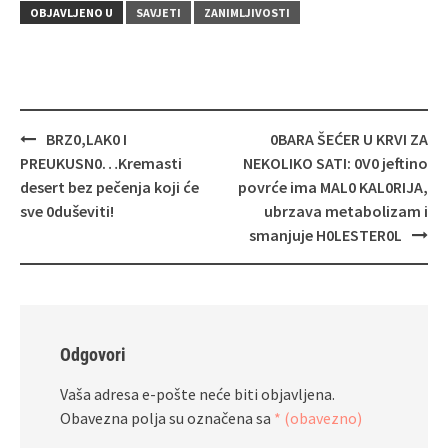
OBJAVLJENO U
SAVJETI
ZANIMLJIVOSTI
Navigacija
BRZ0,LAK0 I
0BARA ŠEĆER U KRVI ZA
objava
PREUKUSN0…Kremasti
NEKOLIKO SATI: 0V0 jeftino
desert bez pečenja koji će
povrće ima MAL0 KAL0RIJA,
sve 0duševiti!
ubrzava metabolizam i
smanjuje H0LESTER0L
Odgovori
Vaša adresa e-pošte neće biti objavljena.
Obavezna polja su označena sa
* (obavezno)