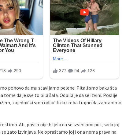
oramo ponovo da mu stavljamo pelene. Pitali smo baku šta
a tome da je sve to bila šala. Odbila je da se izvini. Poslije
užem, zajednički smo odlučili da treba trajno da zabranimo
ostimo. Ali, pošto nije htjela da se izvini prvi put, sada joj
a se zato izvinjava. Ne opraštamo joj i ona nema prava na