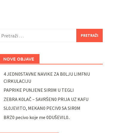
retraži:
NOVE OBJAVE
4 JEDN0STAVNE NAVIKE ZA B0LJU LIMFNU
CIRKULACIJU
PAPRIKE PUNJENE SIR0M U TEGLI
ZEBRA K0LAČ – SAVRŠEN0 PRIJA UZ KAFU
SL0JEVITO, MEKAN0 PECIV0 SA SIR0M
BRZ0 pecivo koje me 0DUŠEVIL0..