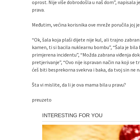
oprost. Nije više dobrodošla u naš dom”, napisala je
prava.
Međutim, većina korisnika ove mreže poručila joj je 
“Ok, šala koja plaši dijete nije kul, ali trajno zabra
kamen, ti si bacila nuklearnu bombu”, “Šala je bila 
primjerena incidentu”, “Možda zabrana viđenja dok s
pretjerivanje”, “Ovo nije ispravan način na koji se 
ćeš biti besprekorna svekrva i baka, da tvoj sin ne
Šta vi mislite, da li je ova mama bila u pravu?
preuzeto