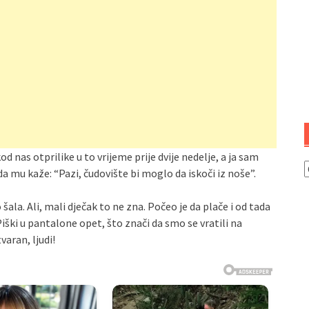
 nas otprilike u to vrijeme prije dvije nedelje, a ja sam
K
da mu kaže: “Pazi, čudovište bi moglo da iskoči iz noše”.
ala. Ali, mali dječak to ne zna. Počeo je da plače i od tada
Piški u pantalone opet, što znači da smo se vratili na
varan, ljudi!