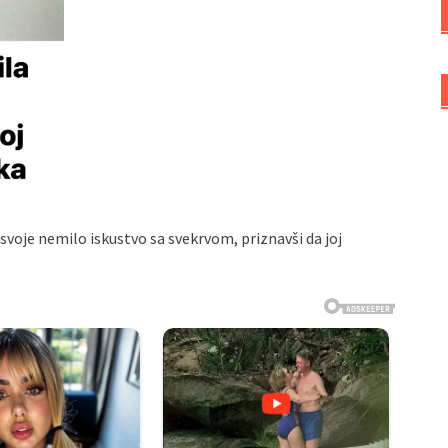
voje nemilo iskustvo sa svekrvom, priznavši da joj