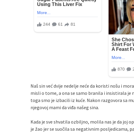
Naš sin već dvije nedelje neće da koristi nošu i m
misli o tome, a ona se samo branila i insistirala je n
toga smo je izbacili iz kuće. Nakon razgovora sa m
njegovoj mami da viđa našeg sina.
Kada je sve shvatila ozbiljno, molila nas je da joj opr
je žao jer se suočila sa negativnim posljedicama, p