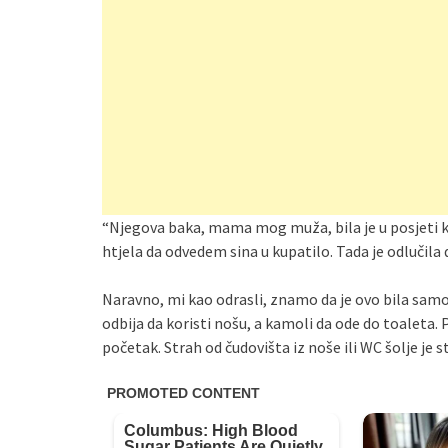
“Njegova baka, mama mog muža, bila je u posjeti kod
htjela da odvedem sina u kupatilo. Tada je odlučila 
Naravno, mi kao odrasli, znamo da je ovo bila samo š
odbija da koristi nošu, a kamoli da ode do toaleta. 
početak. Strah od čudovišta iz noše ili WC šolje je st