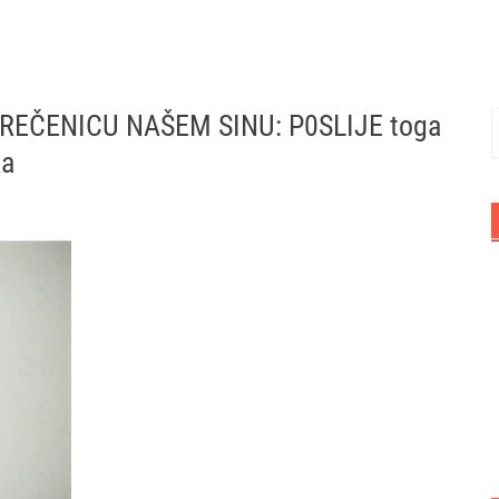
U REČENICU NAŠEM SINU: P0SLIJE toga
P
ka