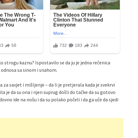
ko strogu kaznu? Ispostavilo se da ju je jedna rečenica
g odnosa sa sinom i snahom.
 savjet i mišljenje – da li je pretjerala kada je svekrvi
a je da su ona i njen suprug došli do tačke da su gotovo
dovno ide na nošu i da su polako počeli i da ga uče da sjedi