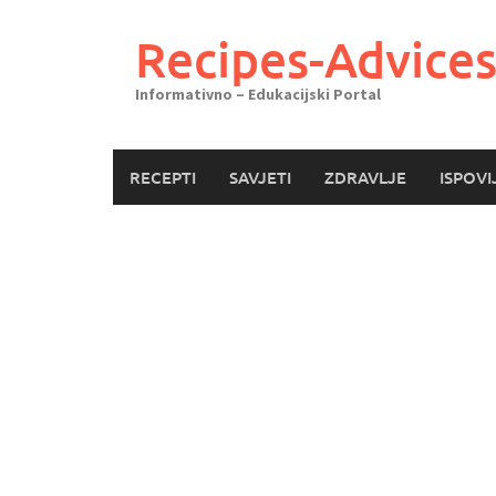
Skoči
do
Recipes-Advice
sadržaja
Informativno – Edukacijski Portal
RECEPTI
SAVJETI
ZDRAVLJE
ISPOVI