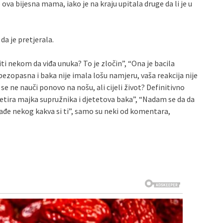
 ova bijesna mama, iako je na kraju upitala druge da li je u
da je pretjerala.
niti nekom da viđa unuka? To je zločin”, “Ona je bacila
bezopasna i baka nije imala lošu namjeru, vaša reakcija nije
e ne nauči ponovo na nošu, ali cijeli život? Definitivno
tretira majka supružnika i djetetova baka”, “Nadam se da da
 nađe nekog kakva si ti”, samo su neki od komentara,