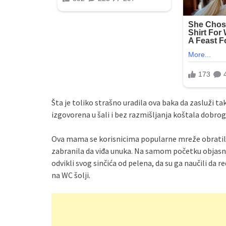
Šta je toliko strašno uradila ova baka da zasluži ta
izgovorena u šali i bez razmišljanja koštala dobro
Ova mama se korisnicima popularne mreže obratila za
zabranila da viđa unuka. Na samom početku objasnil
odvikli svog sinčića od pelena, da su ga naučili da re
na WC šolji.