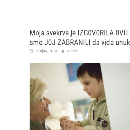
Moja svekrva je IZG0V0RILA 0V
smo J0J ZABRANILI da viđa unu
6 rujna, 2024
Admin