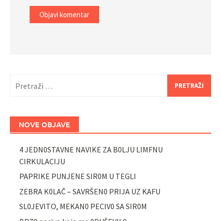
Pretraži:
NOVE OBJAVE
4 JEDN0STAVNE NAVIKE ZA B0LJU LIMFNU
CIRKULACIJU
PAPRIKE PUNJENE SIR0M U TEGLI
ZEBRA K0LAČ – SAVRŠEN0 PRIJA UZ KAFU
SL0JEVITO, MEKAN0 PECIV0 SA SIR0M