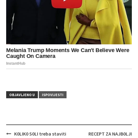
OBJAVLJENO U
ISPOVIJESTI
Navigacija
K0LIK0 S0LI treba staviti
RECEPT ZA NAJB0LJI