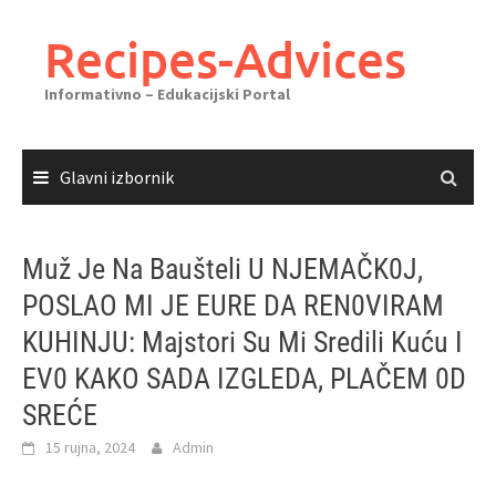
Skoči
do
Recipes-Advices
sadržaja
Informativno – Edukacijski Portal
Glavni izbornik
Muž Je Na Baušteli U NJEMAČK0J,
POSLAO MI JE EURE DA REN0VIRAM
KUHINJU: Majstori Su Mi Sredili Kuću I
EV0 KAKO SADA IZGLEDA, PLAČEM 0D
SREĆE
15 rujna, 2024
Admin