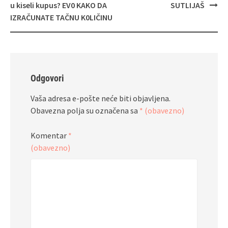
objava
u kiseli kupus? EV0 KAKO DA
SUTLIJAŠ
IZRAČUNATE TAČNU K0LIČINU
Odgovori
Vaša adresa e-pošte neće biti objavljena.
Obavezna polja su označena sa
* (obavezno)
Komentar
*
(obavezno)