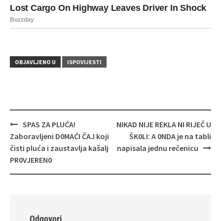
OBJAVLJENO U
ISPOVIJESTI
Navigacija
SPAS ZA PLUĆA!
NIKAD NIJE REKLA NI RIJEČ U
objava
Zaboravljeni D0MAĆI ČAJ koji
ŠK0LI: A 0NDA je na tabli
čisti pluća i zaustavlja kašalj
napisala jednu rečenicu
PR0VJEREN0
Odgovori