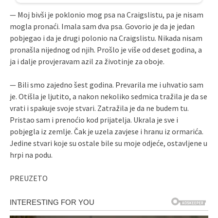
— Moj bivši je poklonio mog psa na Craigslistu, pa je nisam
mogla pronaći. Imala sam dva psa. Govorio je da je jedan
pobjegao i da je drugi polonio na Craigslistu. Nikada nisam
pronašla nijednog od njih. Prošlo je više od deset godina, a
ja i dalje provjeravam azil za životinje za oboje.
— Bili smo zajedno šest godina. Prevarila me i uhvatio sam
je. Otišla je ljutito, a nakon nekoliko sedmica tražila je da se
vrati i spakuje svoje stvari. Zatražila je da ne budem tu.
Pristao sam i prenoćio kod prijatelja. Ukrala je sve i
pobjegla iz zemlje. Čak je uzela zavjese i hranu iz ormarića.
Jedine stvari koje su ostale bile su moje odjeće, ostavljene u
hrpi na podu.
PREUZETO