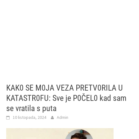
KAK0 SE M0JA VEZA PRETV0RILA U
KATASTR0FU: Sve je P0ČEL0 kad sam
se vratila s puta
10 listopada, 2024
Admin