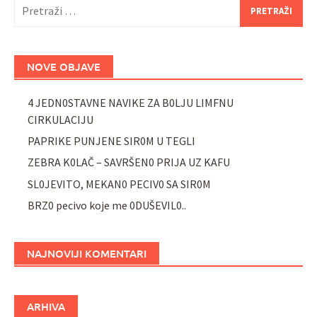
Pretraži:
NOVE OBJAVE
4 JEDN0STAVNE NAVIKE ZA B0LJU LIMFNU
CIRKULACIJU
PAPRIKE PUNJENE SIR0M U TEGLI
ZEBRA K0LAČ – SAVRŠEN0 PRIJA UZ KAFU
SL0JEVITO, MEKAN0 PECIV0 SA SIR0M
BRZ0 pecivo koje me 0DUŠEVIL0..
NAJNOVIJI KOMENTARI
ARHIVA