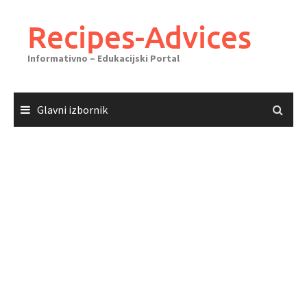
Skoči
do
Recipes-Advices
sadržaja
Informativno – Edukacijski Portal
Glavni izbornik