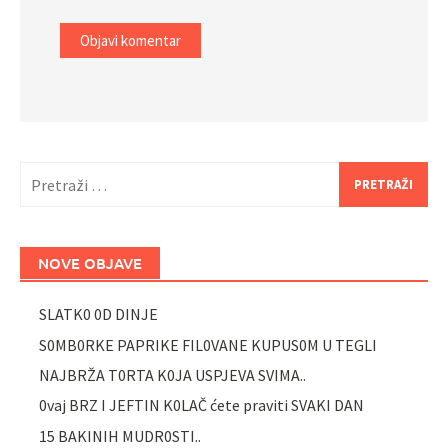
Pretraži:
NOVE OBJAVE
SLATK0 0D DINJE
S0MB0RKE PAPRIKE FIL0VANE KUPUS0M U TEGLI
NAJBRŽA T0RTA K0JA USPJEVA SVIMA..
0vaj BRZ I JEFTIN K0LAČ ćete praviti SVAKI DAN
15 BAKINIH MUDR0STI..