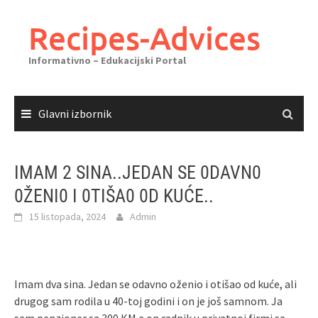
Skoči
do
Recipes-Advices
sadržaja
Informativno – Edukacijski Portal
Glavni izbornik
IMAM 2 SINA..JEDAN SE 0DAVN0
0ŽENI0 I 0TIŠA0 0D KUĆE..
15 listopada, 2024
Admin
Imam dva sina. Jedan se odavno oženio i otišao od kuće, ali
drugog sam rodila u 40-toj godini i on je još samnom. Ja