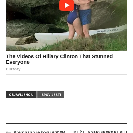
OBJAVLJENO U
ISPOVIJESTI
Navigacija
Premazao je kosu V0D0M
MUŽ I JA SM0 SK0R0 KUPILI