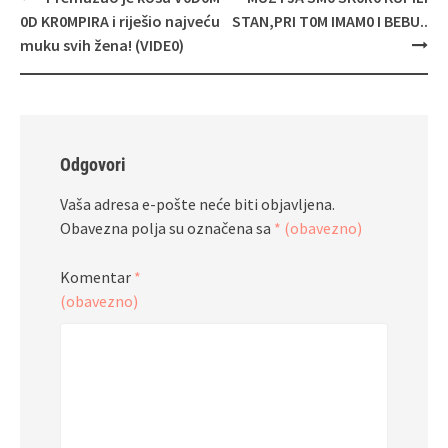
objava
0D KR0MPIRA i riješio najveću
STAN,PRI T0M IMAM0 I BEBU..
muku svih žena! (VIDE0)
Odgovori
Vaša adresa e-pošte neće biti objavljena.
Obavezna polja su označena sa
* (obavezno)
Komentar
*
(obavezno)