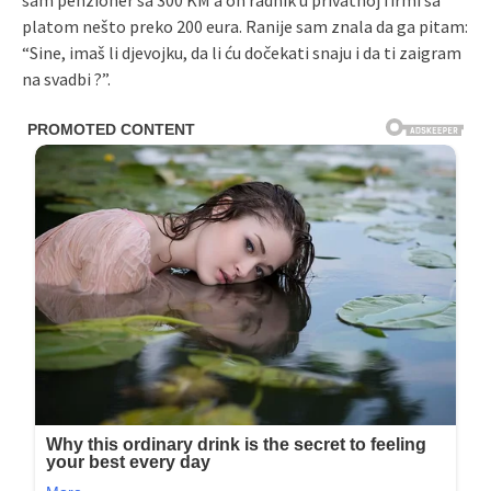
sam penzioner sa 300 KM a on radnik u privatnoj firmi sa
platom nešto preko 200 eura. Ranije sam znala da ga pitam:
“Sine, imaš li djevojku, da li ću dočekati snaju i da ti zaigram
na svadbi ?”.