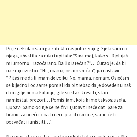
Prije neki dan sam ga zatekla raspoloženijeg. Sjela sam do
njega, uhvatila za ruku i upitala: “Sine moj, kako si. Djeluješ
mi umorno i razočarano. Da li si srećan ?”… Ćutao je, da bi
na kraju izustio: “Ne, mama, nisam srećan”, pa nastavio:
“Pitaš me da li imam dejvojku. Ne, mama, nemam. Osjećam
se bijedno i od same pomisli da bi trebao da je doveden u naš
dom gdje nema kuhinje, gde su stari kreveti, stari
namještaj, prozori… Pomišljam, koja bi me takvog uzela.
Ljubav? Samo od nje se ne živi, ljubav ti neće dati pare za
hranu, za odeću, ona ti neće platiti račune, samo će te
posvađati i uništiti…”.
Niz moje staro i izborano lice orkotrljala se jedna suza. Ne