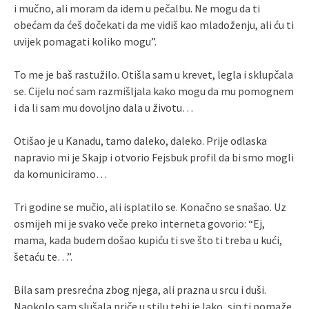
i mučno, ali moram da idem u pečalbu. Ne mogu da ti
obećam da ćeš dočekati da me vidiš kao mladoženju, ali ću ti
uvijek pomagati koliko mogu”.
To me je baš rastužilo. Otišla sam u krevet, legla i sklupčala
se. Cijelu noć sam razmišljala kako mogu da mu pomognem
i da li sam mu dovoljno dala u životu…
Otišao je u Kanadu, tamo daleko, daleko. Prije odlaska
napravio mi je Skajp i otvorio Fejsbuk profil da bi smo mogli
da komuniciramo…
Tri godine se mučio, ali isplatilo se. Konačno se snašao. Uz
osmijeh mi je svako veče preko interneta govorio: “Ej,
mama, kada budem došao kupiću ti sve što ti treba u kući,
šetaću te…”.
Bila sam presrećna zbog njega, ali prazna u srcu i duši.
Naokolo sam slušala priče u stilu tebi je lako, sin ti pomaže,