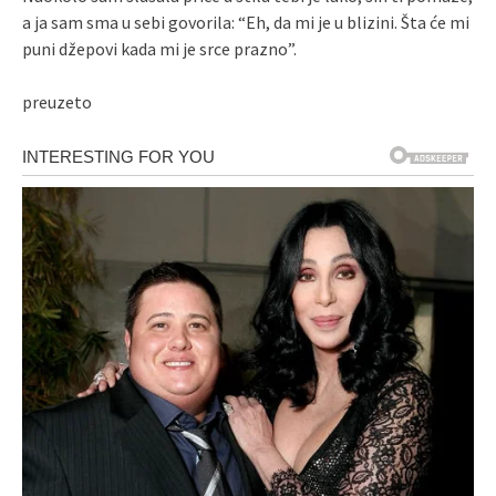
a ja sam sma u sebi govorila: “Eh, da mi je u blizini. Šta će mi
puni džepovi kada mi je srce prazno”.
preuzeto