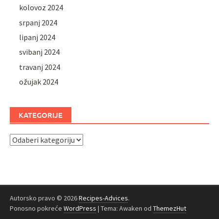
kolovoz 2024
srpanj 2024
lipanj 2024
svibanj 2024
travanj 2024
ožujak 2024
KATEGORIJE
Kategorije
Autorsko pravo © 2026
Recipes-Advices
.
Ponosno pokreće
WordPress
|
Tema: Awaken od
ThemezHut