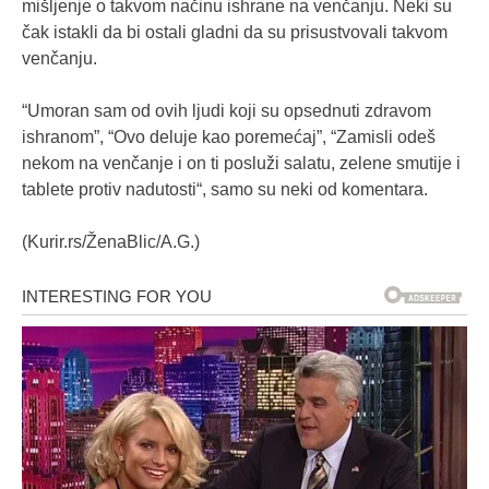
mišljenje o takvom načinu ishrane na venčanju. Neki su
čak istakli da bi ostali gladni da su prisustvovali takvom
venčanju.
“Umoran sam od ovih ljudi koji su opsednuti zdravom
ishranom”, “Ovo deluje kao poremećaj”, “Zamisli odeš
nekom na venčanje i on ti posluži salatu, zelene smutije i
tablete protiv nadutosti“, samo su neki od komentara.
(Kurir.rs/ŽenaBlic/A.G.)