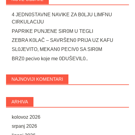
4 JEDN0STAVNE NAVIKE ZA B0LJU LIMFNU
CIRKULACIJU
PAPRIKE PUNJENE SIR0M U TEGLI
ZEBRA K0LAČ – SAVRŠEN0 PRIJA UZ KAFU
SL0JEVITO, MEKAN0 PECIV0 SA SIR0M
BRZ0 pecivo koje me 0DUŠEVIL0..
NAJNOVIJI KOMENTARI
ARHIVA
kolovoz 2026
srpanj 2026