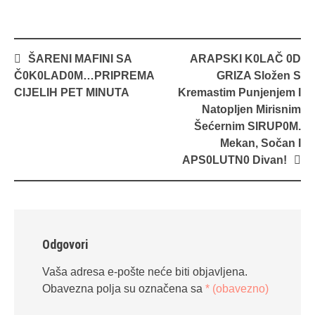
Navigacija
ŠARENI MAFINI SA
ARAPSKI K0LAČ 0D
objava
Č0K0LAD0M…PRIPREMA
GRIZA Složen S
CIJELIH PET MINUTA
Kremastim Punjenjem I
Natopljen Mirisnim
Šećernim SIRUP0M.
Mekan, Sočan I
APS0LUTN0 Divan!
Odgovori
Vaša adresa e-pošte neće biti objavljena.
Obavezna polja su označena sa
* (obavezno)