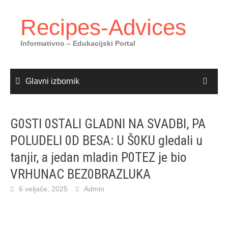
Skoči
do
Recipes-Advices
sadržaja
Informativno – Edukacijski Portal
Glavni izbornik
G0STI 0STALI GLADNI NA SVADBI, PA
POLUDELI 0D BESA: U Š0KU gledali u
tanjir, a jedan mladin P0TEZ je bio
VRHUNAC BEZ0BRAZLUKA
6 veljače, 2025
Admin