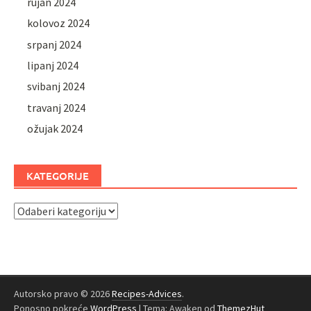
rujan 2024
kolovoz 2024
srpanj 2024
lipanj 2024
svibanj 2024
travanj 2024
ožujak 2024
KATEGORIJE
Kategorije
Autorsko pravo © 2026
Recipes-Advices
.
Ponosno pokreće
WordPress
|
Tema: Awaken od
ThemezHut