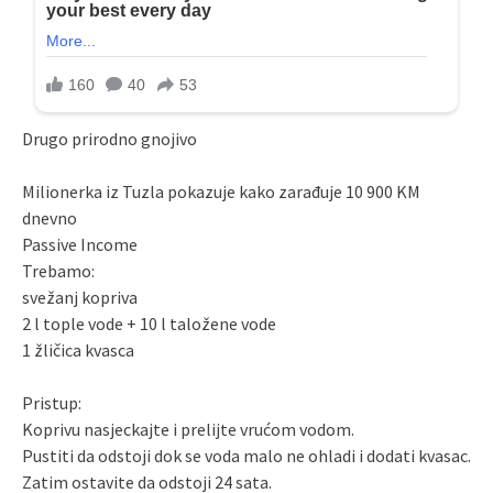
Drugo prirodno gnojivo
Milionerka iz Tuzla pokazuje kako zarađuje 10 900 KM
dnevno
Passive Income
Trebamo:
svežanj kopriva
2 l tople vode + 10 l taložene vode
1 žličica kvasca
Pristup:
Koprivu nasjeckajte i prelijte vrućom vodom.
Pustiti da odstoji dok se voda malo ne ohladi i dodati kvasac.
Zatim ostavite da odstoji 24 sata.