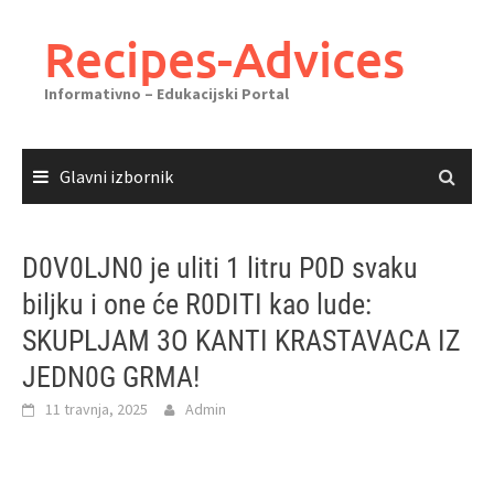
Skoči
do
Recipes-Advices
sadržaja
Informativno – Edukacijski Portal
Glavni izbornik
D0V0LJN0 je uliti 1 litru P0D svaku
biljku i one će R0DITI kao lude:
SKUPLJAM 3O KANTI KRASTAVACA IZ
JEDN0G GRMA!
11 travnja, 2025
Admin