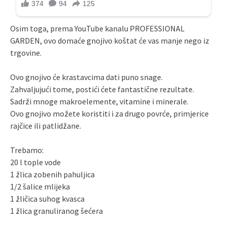
Osim toga, prema YouTube kanalu PROFESSIONAL
GARDEN, ovo domaće gnojivo koštat će vas manje nego iz
trgovine.
Ovo gnojivo će krastavcima dati puno snage.
Zahvaljujući tome, postići ćete fantastične rezultate.
Sadrži mnoge makroelemente, vitamine i minerale.
Ovo gnojivo možete koristiti i za drugo povrće, primjerice
rajčice ili patlidžane.
Trebamo:
20 l tople vode
1 žlica zobenih pahuljica
1/2 šalice mlijeka
1 žličica suhog kvasca
1 žlica granuliranog šećera