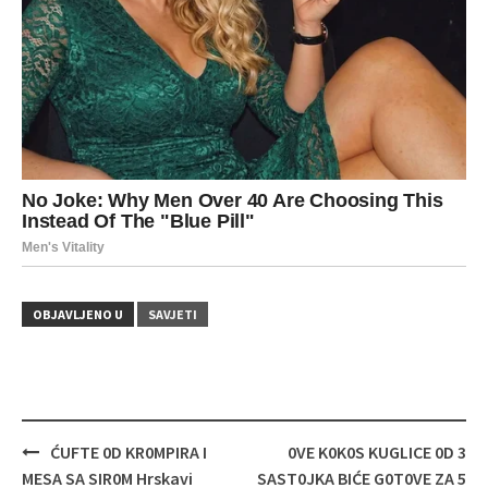
OBJAVLJENO U
SAVJETI
Navigacija
ĆUFTE 0D KR0MPIRA I
0VE K0K0S KUGLICE 0D 3
objava
MESA SA SIR0M Hrskavi
SAST0JKA BIĆE G0T0VE ZA 5