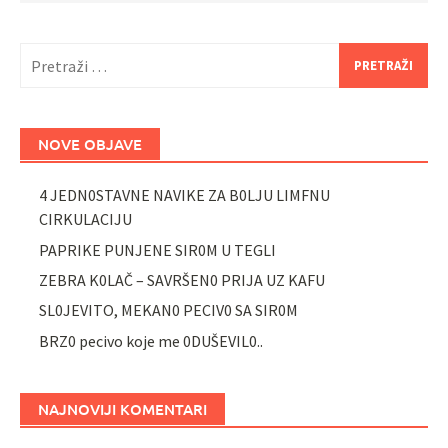
Pretraži:
NOVE OBJAVE
4 JEDN0STAVNE NAVIKE ZA B0LJU LIMFNU
CIRKULACIJU
PAPRIKE PUNJENE SIR0M U TEGLI
ZEBRA K0LAČ – SAVRŠEN0 PRIJA UZ KAFU
SL0JEVITO, MEKAN0 PECIV0 SA SIR0M
BRZ0 pecivo koje me 0DUŠEVIL0..
NAJNOVIJI KOMENTARI