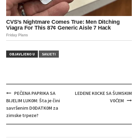
OBJAVLJENO U
SAVJETI
Navigacija
PEČENA PAPRIKA SA
LEDENE K0CKE SA ŠUMSKIM
objava
BIJELIM LUK0M: Šta je čini
V0ĆEM
savršenim D0DATK0M za
zimske trpeze?