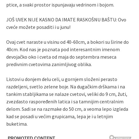
ptice, a svaki prostor ispunjavaju vedrinom i bojom.
JOŠ UVEK NIJE KASNO DA IMATE RASKOŠNU BAŠTU: Ovo
cveće možete posaditi i u junu!
Ovaj cvet naraste u visinu od 40-60cm, a bokori su širine do
40cm. Kod nas je poznata pod interesantnim imenom
devojačko oko i cveta od maja do septembra meseca
predivnim cvetovima zanimljivog oblika.
Listovi u donjem delu celi, u gornjem složeni perasto
razdeljeni, svetlo zelene boje. Na dugačkim drškama i na
tankim stabljikama se nalaze cvetovi, veliki do 9 cm, žuti,
zvezdasto raspoređenih latica i sa tamnijim centralnim
delom. Sadi se na razmake do 50 cm, a veoma lepo izgleda
kad se posadi u većim grupicama, lepa je i u letnjim
buketima.