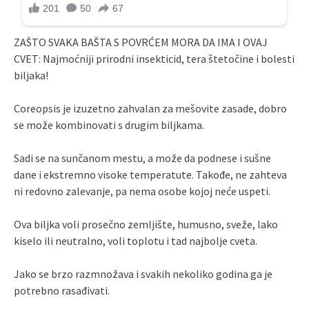
ZAŠTO SVAKA BAŠTA S POVRĆEM MORA DA IMA I OVAJ
CVET: Najmoćniji prirodni insekticid, tera štetočine i bolesti
biljaka!
Coreopsis je izuzetno zahvalan za mešovite zasade, dobro
se može kombinovati s drugim biljkama.
Sadi se na sunčanom mestu, a može da podnese i sušne
dane i ekstremno visoke temperatute. Takođe, ne zahteva
ni redovno zalevanje, pa nema osobe kojoj neće uspeti.
Ova biljka voli prosečno zemljište, humusno, sveže, lako
kiselo ili neutralno, voli toplotu i tad najbolje cveta.
Jako se brzo razmnožava i svakih nekoliko godina ga je
potrebno rasađivati.