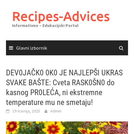
Skoči
do
Recipes-Advices
sadržaja
Informativno – Edukacijski Portal
Glavni izbornik
DEV0JAČK0 0K0 JE NAJLEPŠI UKRAS
SVAKE BAŠTE: Cveta RASK0ŠN0 do
kasnog PR0LEĆA, ni ekstremne
temperature mu ne smetaju!
19 travnja, 2025
Admin