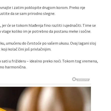
ravnajte i zatim poklopite drugom korom. Preko nje
stite da se sam prirodno slegne.
jer će se tokom hlađenja fino razliti i ujednačiti. Time se
ko vlage koliko im je potrebno da postanu meke i sočne.
vlaku, umućenu do čvrstoće po vašem ukusu. Ovaj lagani sloj
koji kolač čini još privlačnijim.
o sati u frižideru – idealno preko noći. Tokom tog vremena,
ršeno harmonična.