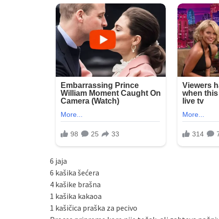
6 jaja
6 kašika šećera
4 kašike brašna
1 kašika kakaoa
1 kašičica praška za pecivo