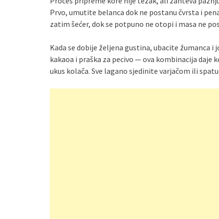
Proces pripreme kore nije težak, ali zahteva pažnju
Prvo, umutite belanca dok ne postanu čvrsta i pen
zatim šećer, dok se potpuno ne otopi i masa ne pos
Kada se dobije željena gustina, ubacite žumanca i 
kakaoa i praška za pecivo — ova kombinacija daje k
ukus kolača. Sve lagano sjedinite varjačom ili spa