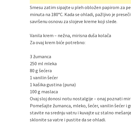
Smesu zatim sipajte u pleh obložen papirom za peče
minuta na 180°C. Kada se ohladi, pažljivo je preseči
savršenu osnovu za slojeve kreme koji slede.
Vanila krem – nežna, mirisna duša kolača
Za ovaj krem biće potrebno:
3 žumanca
250 ml mleka
80 g šećera
1 vanilin šećer
1 kašika gustina (puna)
100 g maslaca
Ovaj sloj donosi notu nostalgije – onaj poznati miri
Pomešajte žumanca, mleko, šećer, vanilin šećer i g
stavite na srednju vatru i kuvajte uz stalno mešanj
sklonite sa vatre i pustite da se ohladi.