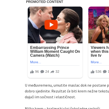
U međuvremenu, umutite maslac dok ne postane pe
dobro sjedinite. Rezultat će biti krem nežne teksture
dajući im sočnost i elastičnost.
Milka krem – kraljevski sloj čokoladne raskoši