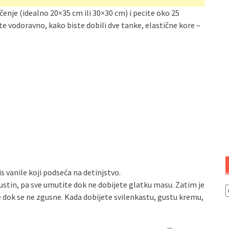
nje (idealno 20×35 cm ili 30×30 cm) i pecite oko 25
te vodoravno, kako biste dobili dve tanke, elastične kore –
s vanile koji podseća na detinjstvo.
ustin, pa sve umutite dok ne dobijete glatku masu. Zatim je
K
e dok se ne zgusne. Kada dobijete svilenkastu, gustu kremu,