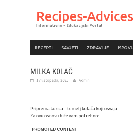
Skoči
do
Recipes-Advice
sadržaja
Informativno – Edukacijski Portal
RECEPTI
SAVJETI
ZDRAVLJE
ISPOVI
MILKA K0LAČ
17 listopada, 2025
Admin
Priprema korica – temelj kolača koji osvaja
Za ovu osnovu biće vam potrebno: