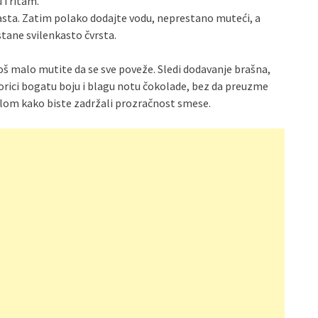
 i ritam.
asta. Zatim polako dodajte vodu, neprestano muteći, a
tane svilenkasto čvrsta.
još malo mutite da se sve poveže. Sledi dodavanje brašna,
orici bogatu boju i blagu notu čokolade, bez da preuzme
tulom kako biste zadržali prozračnost smese.