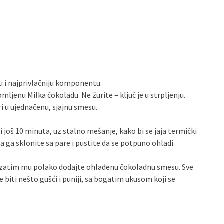
ju i najprivlačniju komponentu.
lomljenu Milka čokoladu. Ne žurite – ključ je u strpljenju.
i u ujednačenu, sjajnu smesu.
i još 10 minuta, uz stalno mešanje, kako bi se jaja termički
 ga sklonite sa pare i pustite da se potpuno ohladi.
 zatim mu polako dodajte ohlađenu čokoladnu smesu. Sve
biti nešto gušći i puniji, sa bogatim ukusom koji se