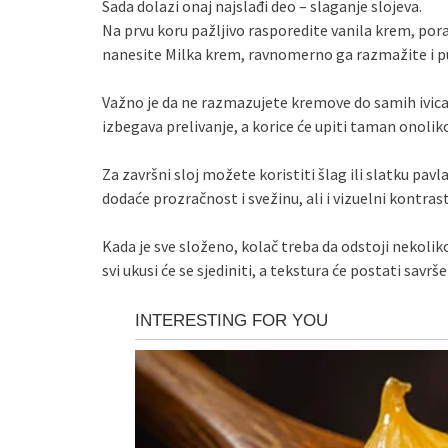
Sada dolazi onaj najslađi deo – slaganje slojeva.
Na prvu koru pažljivo rasporedite vanila krem, po
nanesite Milka krem, ravnomerno ga razmažite i pu
Važno je da ne razmazujete kremove do samih ivica, 
izbegava prelivanje, a korice će upiti taman onoli
Za završni sloj možete koristiti šlag ili slatku pa
dodaće prozračnost i svežinu, ali i vizuelni kontrast 
Kada je sve složeno, kolač treba da odstoji nekolik
svi ukusi će se sjediniti, a tekstura će postati sav