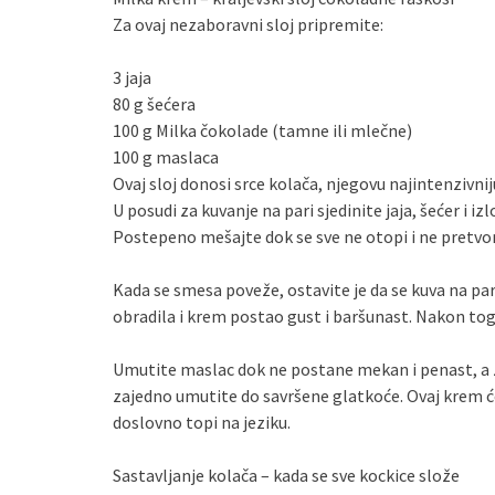
Za ovaj nezaboravni sloj pripremite:
3 jaja
80 g šećera
100 g Milka čokolade (tamne ili mlečne)
100 g maslaca
Ovaj sloj donosi srce kolača, njegovu najintenzivni
U posudi za kuvanje na pari sjedinite jaja, šećer i iz
Postepeno mešajte dok se sve ne otopi i ne pretvor
Kada se smesa poveže, ostavite je da se kuva na par
obradila i krem postao gust i baršunast. Nakon toga
Umutite maslac dok ne postane mekan i penast, a
zajedno umutite do savršene glatkoće. Ovaj krem će 
doslovno topi na jeziku.
Sastavljanje kolača – kada se sve kockice slože