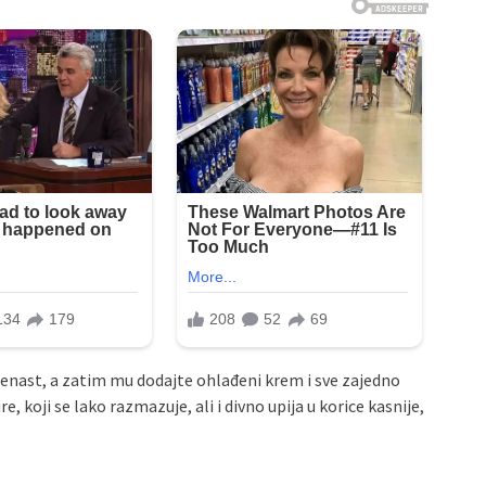
nast, a zatim mu dodajte ohlađeni krem i sve zajedno
, koji se lako razmazuje, ali i divno upija u korice kasnije,