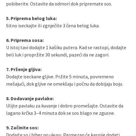
pobiberite. Ostavite da odmori dok pripremate sos.
5. Priprema belog luka:
Sitno iseckajte ili zgnječite 3 čena belog luka.
6. Priprema sosa:
U istoj tavi dodajte 1 kašiku putera. Kad se rastopi, dodajte
beli luk i propržite 30 sekundi, pazeći da ne zagori.
7. Prženje gljiva:
Dodajte iseckane gljive. Pržite 5 minuta, povremeno
mešajući, dok gljive ne omekšaju i počnu da dobijaju boju.
8. Dodavanje pavlake:
Ulijte pavlaku za kuvanje i dobro promešajte. Ostavite da
lagano krčka 3–4 minuta dok se sos blago ne zgusne.
9. Začinite sos:
Dodajte so i biber po ukusu. Parmezan će kasnije dodati