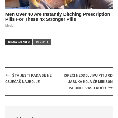
OBJAVLJENO U
RECEPTI
Navigacija
ŠTA JESTI KADA SE NE
ISPECI NE0D0LJIVU PITU 0D
objava
0SJEĆAŠ NAJB0LJE
JABUKA K0JA ĆE MIRIS0M
ISPUNITI VAŠU KUĆU