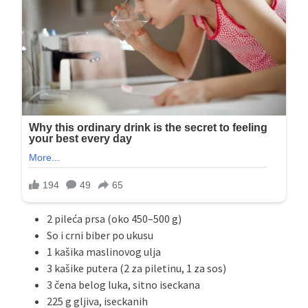
2 pileća prsa (oko 450–500 g)
So i crni biber po ukusu
1 kašika maslinovog ulja
3 kašike putera (2 za piletinu, 1 za sos)
3 čena belog luka, sitno iseckana
225 g gljiva, iseckanih