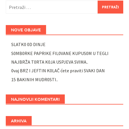
Pretraži:
NOVE OBJAVE
SLATK0 0D DINJE
S0MB0RKE PAPRIKE FIL0VANE KUPUS0M U TEGLI
NAJBRŽA T0RTA K0JA USPJEVA SVIMA..
0vaj BRZ I JEFTIN K0LAČ ćete praviti SVAKI DAN
15 BAKINIH MUDR0STI..
NAJNOVIJI KOMENTARI
ARHIVA