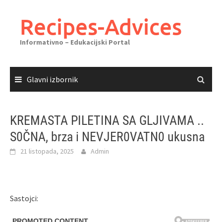
Skoči
do
Recipes-Advices
sadržaja
Informativno – Edukacijski Portal
Glavni izbornik
KREMASTA PILETINA SA GLJIVAMA ..
S0ČNA, brza i NEVJER0VATN0 ukusna
21 listopada, 2025
Admin
Sastojci: