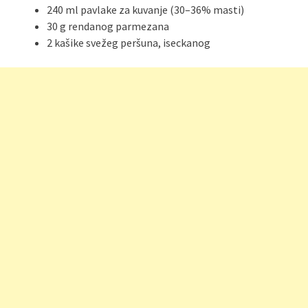
240 ml pavlake za kuvanje (30–36% masti)
30 g rendanog parmezana
2 kašike svežeg peršuna, iseckanog