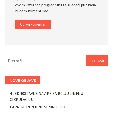
ovom internet pregledniku za sljedeći put kada
budem komentirao.
Pretraži:
NOVE OBJAVE
4 JEDN0STAVNE NAVIKE ZA B0LJU LIMFNU
CIRKULACIJU
PAPRIKE PUNJENE SIR0M U TEGLI