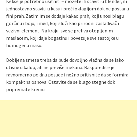
Kekse je potrebno usitniti – možete ih staviti u blender, ili
jednostavno staviti u kesu i preći oklagijom dok ne postanu
fini prah. Zatim im se dodaje kakao prah, koji unosi blagu
gorčinu i boju, i med, koji služi kao prirodni zaslađivač i
vezivni element. Na kraju, sve se preliva otopljenim
maslacem, koji daje bogatinu i povezuje sve sastojke u
homogenu masu.
Dobijena smesa treba da bude dovoljno vlažna da se lako
utisne u kalup, ali ne previše mekana. Rasporedite je
ravnomerno po dnu posude i nežno pritisnite da se formira
kompaktna osnova. Ostavite da se blago stegne dok
pripremate kremu.