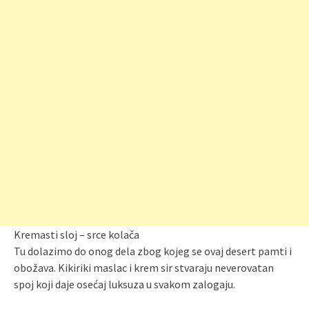
Kremasti sloj – srce kolača
Tu dolazimo do onog dela zbog kojeg se ovaj desert pamti i
obožava. Kikiriki maslac i krem sir stvaraju neverovatan
spoj koji daje osećaj luksuza u svakom zalogaju.