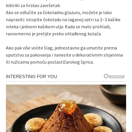
kikiriki za hrskav završetak.
Ako se odlučite za čokoladnu glazuru, možete je lako
napraviti: istopite čokoladu na laganoj vatri sa 2–3 kašike
mleka i jednom kašikom ulja. Kada se malo prohladi,
ravnomerno je prelijte preko ohlađenog kolača.
Ako pak više volite šlag, jednostavno ga umutite prema
uputstvu sa pakovanja i nanesite u dekorativnim slojevima
ili ružicama pomoću poslastičarskog šprica.