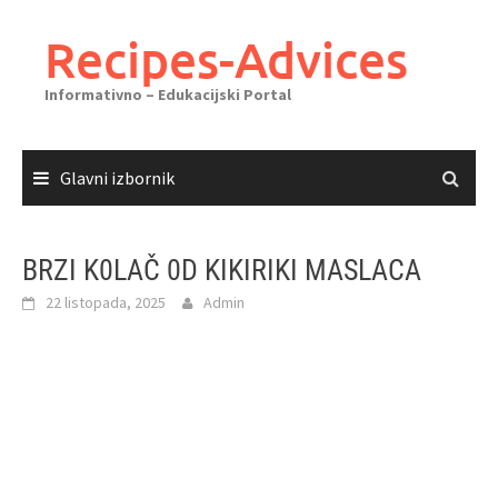
Skoči
do
Recipes-Advices
sadržaja
Informativno – Edukacijski Portal
Glavni izbornik
BRZI K0LAČ 0D KIKIRIKI MASLACA
22 listopada, 2025
Admin