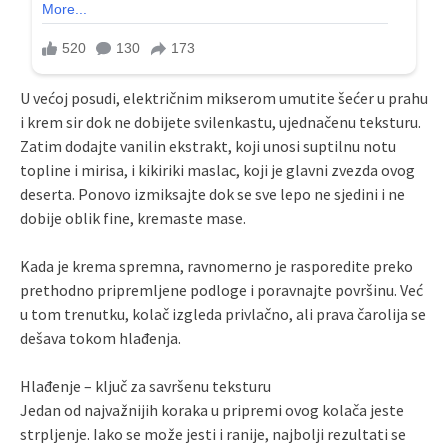
U većoj posudi, električnim mikserom umutite šećer u prahu
i krem sir dok ne dobijete svilenkastu, ujednačenu teksturu.
Zatim dodajte vanilin ekstrakt, koji unosi suptilnu notu
topline i mirisa, i kikiriki maslac, koji je glavni zvezda ovog
deserta. Ponovo izmiksajte dok se sve lepo ne sjedini i ne
dobije oblik fine, kremaste mase.
Kada je krema spremna, ravnomerno je rasporedite preko
prethodno pripremljene podloge i poravnajte površinu. Već
u tom trenutku, kolač izgleda privlačno, ali prava čarolija se
dešava tokom hlađenja.
Hlađenje – ključ za savršenu teksturu
Jedan od najvažnijih koraka u pripremi ovog kolača jeste
strpljenje. Iako se može jesti i ranije, najbolji rezultati se