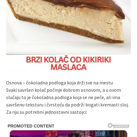
Osnova – čokoladna podloga koja drži sve na mestu
Svaki savršen kolač počinje dobrom osnovom, a u ovom
slučaju to je čokoladna podloga koja se ne peče, ali ima
savršenu teksturu i čvrstoću da podrži bogati kremasti sloj.
Za nju su potrebni jednostavni sastojci: