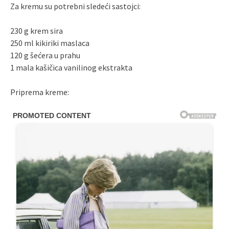
Za kremu su potrebni sledeći sastojci:
230 g krem sira
250 ml kikiriki maslaca
120 g šećera u prahu
1 mala kašičica vanilinog ekstrakta
Priprema kreme: