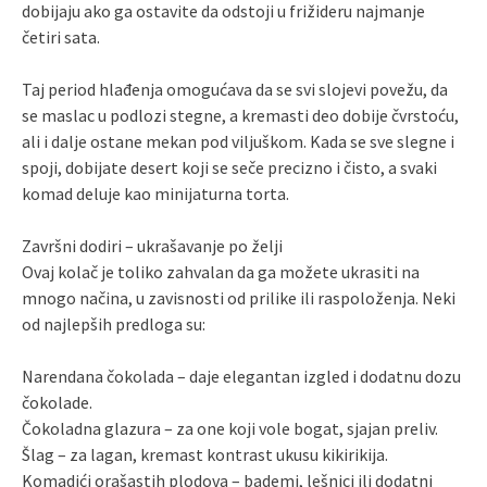
dobijaju ako ga ostavite da odstoji u frižideru najmanje
četiri sata.
Taj period hlađenja omogućava da se svi slojevi povežu, da
se maslac u podlozi stegne, a kremasti deo dobije čvrstoću,
ali i dalje ostane mekan pod viljuškom. Kada se sve slegne i
spoji, dobijate desert koji se seče precizno i čisto, a svaki
komad deluje kao minijaturna torta.
Završni dodiri – ukrašavanje po želji
Ovaj kolač je toliko zahvalan da ga možete ukrasiti na
mnogo načina, u zavisnosti od prilike ili raspoloženja. Neki
od najlepših predloga su:
Narendana čokolada – daje elegantan izgled i dodatnu dozu
čokolade.
Čokoladna glazura – za one koji vole bogat, sjajan preliv.
Šlag – za lagan, kremast kontrast ukusu kikirikija.
Komadići orašastih plodova – bademi, lešnici ili dodatni