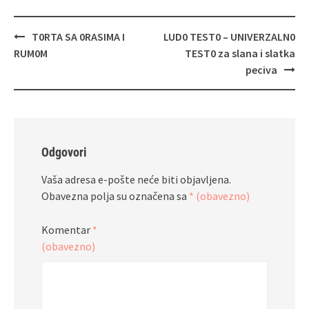
Navigacija
T0RTA SA 0RASIMA I
LUD0 TEST0 – UNIVERZALN0
objava
RUM0M
TEST0 za slana i slatka
peciva
Odgovori
Vaša adresa e-pošte neće biti objavljena.
Obavezna polja su označena sa
* (obavezno)
Komentar
*
(obavezno)