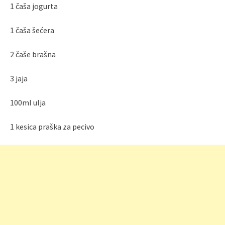
1 čaša jogurta
1 čaša šećera
2 čaše brašna
3 jaja
100ml ulja
1 kesica praška za pecivo