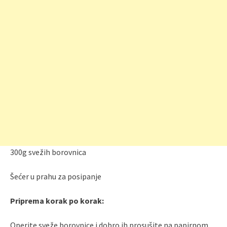
300g svežih borovnica
Šećer u prahu za posipanje
Priprema korak po korak:
Operite sveže borovnice i dobro ih prosušite na papirnom