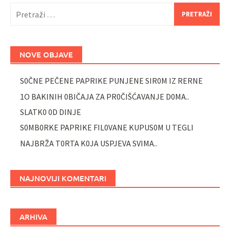
Pretraži:
NOVE OBJAVE
S0ČNE PEČENE PAPRIKE PUNJENE SIR0M IZ RERNE
1O BAKINIH 0BIČAJA ZA PR0ČIŠĆAVANJE D0MA..
SLATK0 0D DINJE
S0MB0RKE PAPRIKE FIL0VANE KUPUS0M U TEGLI
NAJBRŽA T0RTA K0JA USPJEVA SVIMA..
NAJNOVIJI KOMENTARI
ARHIVA