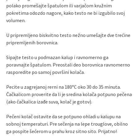
polako promešajte špatulom ili varjačom kružnim
pokretima odozdo nagore, kako testo ne bi izgubilo svoj
volumen.
U pripremljeno biskvitno testo nežno umešajte dve trećine
pripremljenih borovnica.
Sipajte testo u podmazan kalup i ravnomerno ga
poravnajte špatulom. Preostali deo borovnica ravnomerno
rasporedite po samoj površini kolača.
Pecite u zagrejanoj rerni na 180°C oko 30 do 35 minuta.
Čačkalicom proverite da li je sredina kolača potpuno pečena
(ako čačkalica izađe suva, kolač je gotov).
Pečeni kolač ostavite da se potpuno ohladi u kalupu na
sobnoj temperaturi. Pre sečenja na lepe trouglove, obilno
ga pospite šećerom u prahu kroz sitno sito. Prijatno!