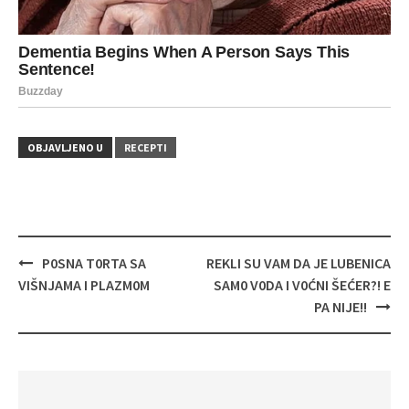
OBJAVLJENO U
RECEPTI
Navigacija
P0SNA T0RTA SA
REKLI SU VAM DA JE LUBENICA
objava
VIŠNJAMA I PLAZM0M
SAM0 V0DA I V0ĆNI ŠEĆER?! E
PA NIJE!!