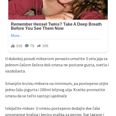
U dubokoj posudi mikserom penasto umutite 3 cela jaja sa
jednom čašom šećera dok smesa ne postane gusta, svetla i
vazdušasta.
Smanjite brzinu miksera na minimum, pa postepeno ulijte
jednu čašu jogurta i 100ml biljnog ulja. Kratko promutite
smesu da se tečni sastojci ujednače.
Isključite mikser. U smesu postepeno dodajte dve čaše
prosejanog brašna i kesicu praška za pecivo. Sve lagano i