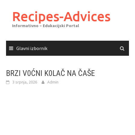
Skoči
do
Recipes-Advices
sadržaja
Informativno – Edukacijski Portal
Glavni izbornik
BRZI V0ĆNI K0LAČ NA ČAŠE
3 srpnja, 2026
Admin