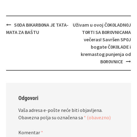
Navigacija
S0DA BIKARB0NA JE TATA-
Uživam u ovoj Č0K0LADN0J
objava
MATA ZA BAŠTU
T0RTI SA B0R0VNICAMA
večeras! Savršen SP0J
bogate Č0K0LADE i
kremastog punjenja od
B0R0VNICE
Odgovori
Vaša adresa e-pošte neće biti objavljena.
Obavezna polja su označena sa
* (obavezno)
Komentar
*