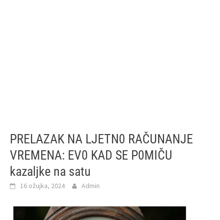
PRELAZAK NA LJETN0 RAČUNANJE
VREMENA: EV0 KAD SE P0MIČU
kazaljke na satu
16 ožujka, 2024
Admin