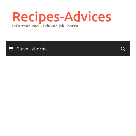
Skoči
do
Recipes-Advices
sadržaja
Informativno – Edukacijski Portal
Glavni izbornik