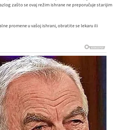
razlog zašto se ovaj režim ishrane ne preporučuje starijim
lne promene u vašoj ishrani, obratite se lekaru ili