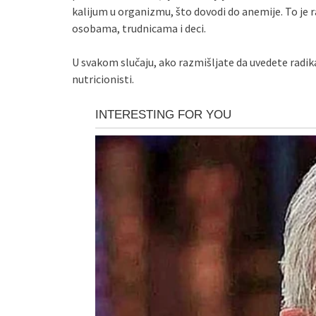
kalijum u organizmu, što dovodi do anemije. To je 
osobama, trudnicama i deci.
U svakom slučaju, ako razmišljate da uvedete radika
nutricionisti.