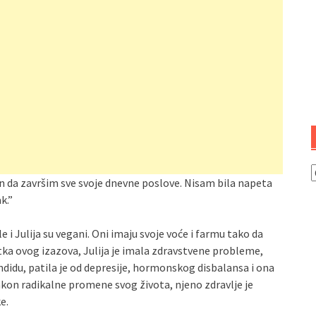
K
an da završim sve svoje dnevne poslove. Nisam bila napeta
k.”
e i Julija su vegani. Oni imaju svoje voće i farmu tako da
etka ovog izazova, Julija je imala zdravstvene probleme,
didu, patila je od depresije, hormonskog disbalansa i ona
kon radikalne promene svog života, njeno zdravlje je
e.