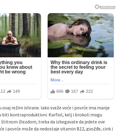
u ovaj režim ishrane. Iako sveže voće i povrće ima manje
 biti kontraproduktivni. Karfiol, kelj i brokoli mogu
a štitnom žlezdom, treba da izbegavate da jedete ove
će i povrće može da nedostaje vitamin B12, gvožđe, cink i