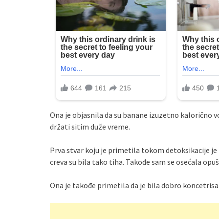
Ona je objasnila da su banane izuzetno kalorično
držati sitim duže vreme.
Prva stvar koju je primetila tokom detoksikacije j
creva su bila tako tiha. Takođe sam se osećala opušte
Ona je takođe primetila da je bila dobro koncetrisa