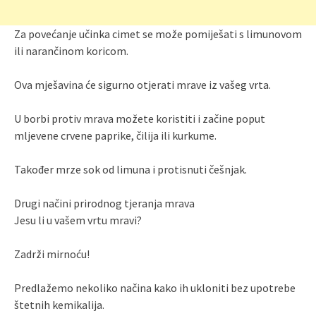
Za povećanje učinka cimet se može pomiješati s limunovom
ili narančinom koricom.
Ova mješavina će sigurno otjerati mrave iz vašeg vrta.
U borbi protiv mrava možete koristiti i začine poput
mljevene crvene paprike, čilija ili kurkume.
Također mrze sok od limuna i protisnuti češnjak.
Drugi načini prirodnog tjeranja mrava
Jesu li u vašem vrtu mravi?
Zadrži mirnoću!
Predlažemo nekoliko načina kako ih ukloniti bez upotrebe
štetnih kemikalija.