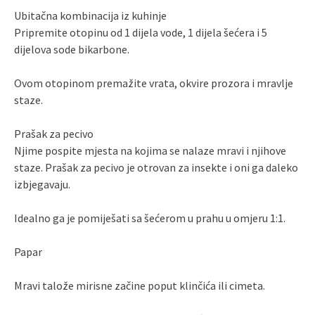
Ubitačna kombinacija iz kuhinje
Pripremite otopinu od 1 dijela vode, 1 dijela šećera i 5
dijelova sode bikarbone.
Ovom otopinom premažite vrata, okvire prozora i mravlje
staze.
Prašak za pecivo
Njime pospite mjesta na kojima se nalaze mravi i njihove
staze. Prašak za pecivo je otrovan za insekte i oni ga daleko
izbjegavaju.
Idealno ga je pomiješati sa šećerom u prahu u omjeru 1:1.
Papar
Mravi talože mirisne začine poput klinčića ili cimeta.