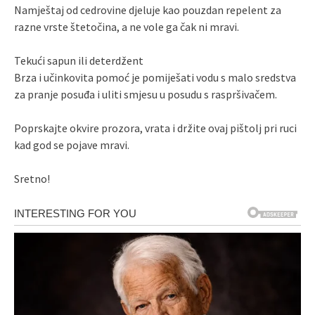
Namještaj od cedrovine djeluje kao pouzdan repelent za
razne vrste štetočina, a ne vole ga čak ni mravi.
Tekući sapun ili deterdžent
Brza i učinkovita pomoć je pomiješati vodu s malo sredstva
za pranje posuđa i uliti smjesu u posudu s raspršivačem.
Poprskajte okvire prozora, vrata i držite ovaj pištolj pri ruci
kad god se pojave mravi.
Sretno!