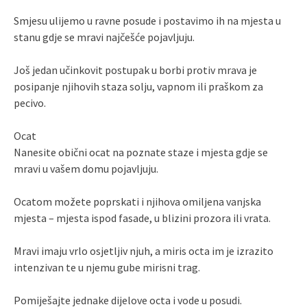
Smjesu ulijemo u ravne posude i postavimo ih na mjesta u
stanu gdje se mravi najčešće pojavljuju.
Još jedan učinkovit postupak u borbi protiv mrava je
posipanje njihovih staza solju, vapnom ili praškom za
pecivo.
Ocat
Nanesite obični ocat na poznate staze i mjesta gdje se
mravi u vašem domu pojavljuju.
Ocatom možete poprskati i njihova omiljena vanjska
mjesta – mjesta ispod fasade, u blizini prozora ili vrata.
Mravi imaju vrlo osjetljiv njuh, a miris octa im je izrazito
intenzivan te u njemu gube mirisni trag.
Pomiješajte jednake dijelove octa i vode u posudi.