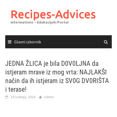
Skoči
do
Recipes-Advices
sadržaja
Informativno – Edukacijski Portal
Glavni izbornik
JEDNA ŽLICA je bila D0V0LJNA da
istjeram mrave iz mog vrta: NAJLAKŠI
način da ih istjeram iz SV0G DV0RIŠTA
i terase!
14 svibnja, 2024
Admin