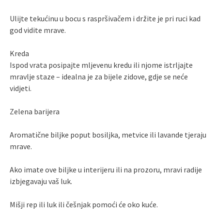
Ulijte tekućinu u bocu s raspršivačem i držite je pri ruci kad
god vidite mrave.
Kreda
Ispod vrata posipajte mljevenu kredu ili njome istrljajte
mravlje staze – idealna je za bijele zidove, gdje se neće
vidjeti.
Zelena barijera
Aromatične biljke poput bosiljka, metvice ili lavande tjeraju
mrave.
Ako imate ove biljke u interijeru ili na prozoru, mravi radije
izbjegavaju vaš luk.
Mišji rep ili luk ili češnjak pomoći će oko kuće.