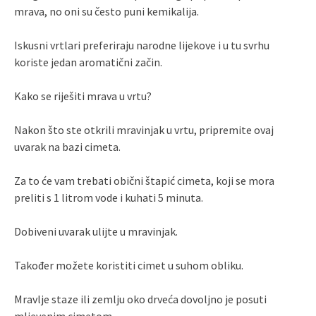
mrava, no oni su često puni kemikalija.
Iskusni vrtlari preferiraju narodne lijekove i u tu svrhu
koriste jedan aromatični začin.
Kako se riješiti mrava u vrtu?
Nakon što ste otkrili mravinjak u vrtu, pripremite ovaj
uvarak na bazi cimeta.
Za to će vam trebati obični štapić cimeta, koji se mora
preliti s 1 litrom vode i kuhati 5 minuta.
Dobiveni uvarak ulijte u mravinjak.
Također možete koristiti cimet u suhom obliku.
Mravlje staze ili zemlju oko drveća dovoljno je posuti