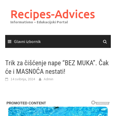
Skoči
do
Recipes-Advices
sadržaja
Informativno – Edukacijski Portal
Glavni izbornik
Trik za čišćenje nape “BEZ MUKA”. Čak
će i MASN0ĆA nestati!
14 svibnja, 2024
Admin