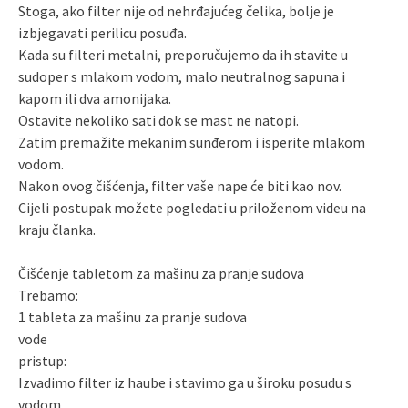
Stoga, ako filter nije od nehrđajućeg čelika, bolje je
izbjegavati perilicu posuđa.
Kada su filteri metalni, preporučujemo da ih stavite u
sudoper s mlakom vodom, malo neutralnog sapuna i
kapom ili dva amonijaka.
Ostavite nekoliko sati dok se mast ne natopi.
Zatim premažite mekanim sunđerom i isperite mlakom
vodom.
Nakon ovog čišćenja, filter vaše nape će biti kao nov.
Cijeli postupak možete pogledati u priloženom videu na
kraju članka.
Čišćenje tabletom za mašinu za pranje sudova
Trebamo:
1 tableta za mašinu za pranje sudova
vode
pristup:
Izvadimo filter iz haube i stavimo ga u široku posudu s
vodom.