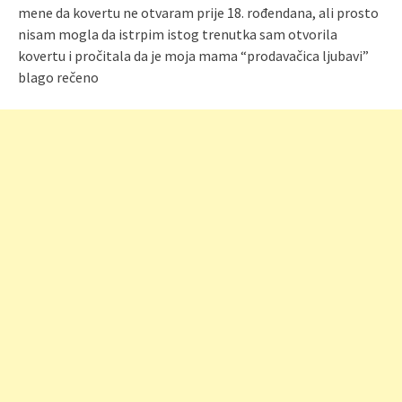
mene da kovertu ne otvaram prije 18. rođendana, ali prosto
nisam mogla da istrpim istog trenutka sam otvorila
kovertu i pročitala da je moja mama “prodavačica ljubavi”
blago rečeno