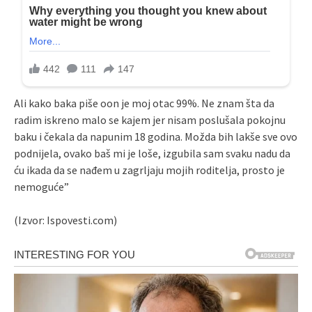
Ali kako baka piše oon je moj otac 99%. Ne znam šta da
radim iskreno malo se kajem jer nisam poslušala pokojnu
baku i čekala da napunim 18 godina. Možda bih lakše sve ovo
podnijela, ovako baš mi je loše, izgubila sam svaku nadu da
ću ikada da se nađem u zagrljaju mojih roditelja, prosto je
nemoguće”
(Izvor: Ispovesti.com)