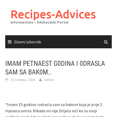
Skoči
do
Recipes-Advices
sadržaja
Informativno – Edukacijski Portal
Glavni izbornik
IMAM PETNAEST G0DINA I 0DRASLA
SAM SA BAK0M..
15 svibnja, 2024
Admin
“Imam 15 godina i odrasla sam sa bakom koja je prije 2
mjeseca umrla. Nikada mi nije željela reći ko su moji