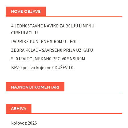
NOVE OBJAVE
4 JEDN0STAVNE NAVIKE ZA B0LJU LIMFNU
CIRKULACIJU
PAPRIKE PUNJENE SIR0M U TEGLI
ZEBRA K0LAČ – SAVRŠEN0 PRIJA UZ KAFU
SL0JEVITO, MEKAN0 PECIV0 SA SIR0M
BRZ0 pecivo koje me 0DUŠEVIL0..
NAJNOVIJI KOMENTARI
ARHIVA
kolovoz 2026