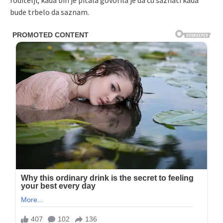
roditelji, kada bih je pitala govorila je da ću saznati kada
bude trbelo da saznam.