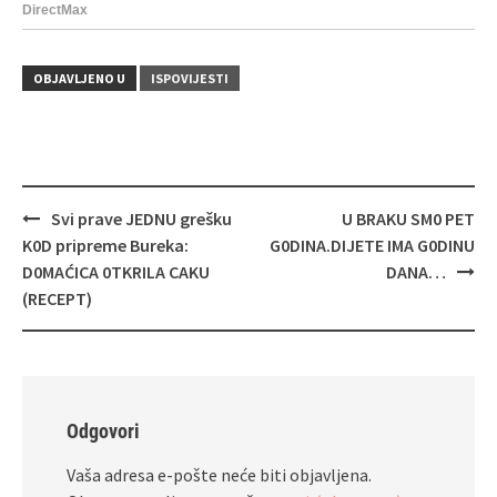
OBJAVLJENO U
ISPOVIJESTI
Navigacija
Svi prave JEDNU grešku
U BRAKU SM0 PET
objava
K0D pripreme Bureka:
G0DINA.DIJETE IMA G0DINU
D0MAĆICA 0TKRILA CAKU
DANA…
(RECEPT)
Odgovori
Vaša adresa e-pošte neće biti objavljena.