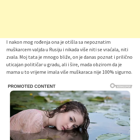
I nakon mog rođenja ona je otišla sa nepoznatim
muškarcem valjda u Rusiju i nikada više niti se vraćala, niti
zvala. Moj tata je mnogo bliže, on je danas poznat i prilično
uticajan političar u gradu, ali i šire, mada obzirom da je
mama u to vrijeme imala više muškaraca nije 100% sigurno.