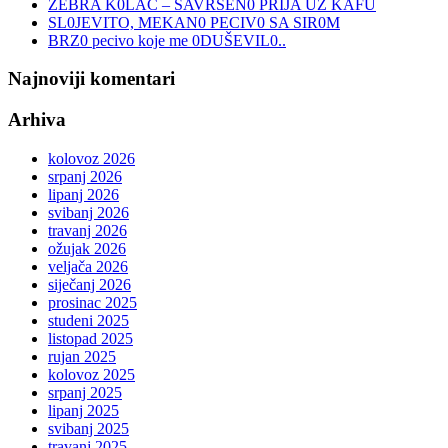
ZEBRA K0LAČ – SAVRŠEN0 PRIJA UZ KAFU
SL0JEVITO, MEKAN0 PECIV0 SA SIR0M
BRZ0 pecivo koje me 0DUŠEVIL0..
Najnoviji komentari
Arhiva
kolovoz 2026
srpanj 2026
lipanj 2026
svibanj 2026
travanj 2026
ožujak 2026
veljača 2026
siječanj 2026
prosinac 2025
studeni 2025
listopad 2025
rujan 2025
kolovoz 2025
srpanj 2025
lipanj 2025
svibanj 2025
travanj 2025