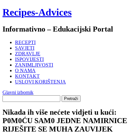
Skoči
Recipes-Advices
do
sadržaja
Informativno – Edukacijski Portal
RECEPTI
SAVJETI
ZDRAVLJE
ISPOVIJESTI
ZANIMLJIVOSTI
O NAMA
KONTAKT
USLOVI KORIŠTENJA
Glavni izbornik
Nikada ih više nećete vidjeti u kući:
P0M0ĆU SAM0 JEDNE NAMIRNICE
RIJEŠITE SE MUHA ZAUVIJEK