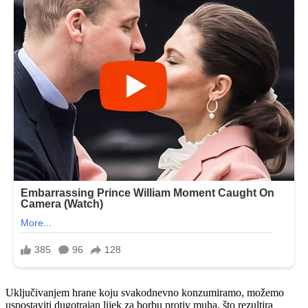
Uključivanjem hrane koju svakodnevno konzumiramo, možemo
uspostaviti dugotrajan lijek za borbu protiv muha, što rezultira