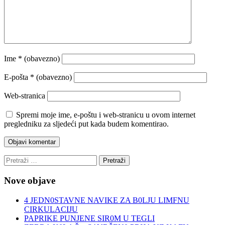
Ime
* (obavezno)
E-pošta
* (obavezno)
Web-stranica
Spremi moje ime, e-poštu i web-stranicu u ovom internet
pregledniku za sljedeći put kada budem komentirao.
Pretraži:
Nove objave
4 JEDN0STAVNE NAVIKE ZA B0LJU LIMFNU
CIRKULACIJU
PAPRIKE PUNJENE SIR0M U TEGLI