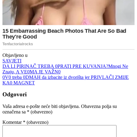
Objavljeno u
SAVJETI
Navigacija
DA LI PIRINAČ TREBA 0PRATI PRE KUVANJA?Mnogi Ne
Znaju, A VE0MA JE VAŽN0
objava
0V0 treba 0DMAH da izbacite iz dvorišta jer PRIVLAČI ZMIJE
KA0 MAGNET
Odgovori
Vaša adresa e-pošte neće biti objavljena.
Obavezna polja su
označena sa
* (obavezno)
Komentar
* (obavezno)