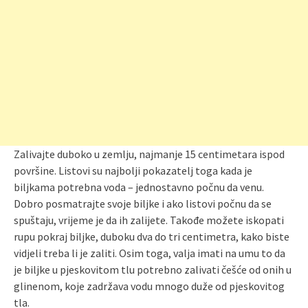
Zalivajte duboko u zemlju, najmanje 15 centimetara ispod
površine. Listovi su najbolji pokazatelj toga kada je
biljkama potrebna voda – jednostavno počnu da venu.
Dobro posmatrajte svoje biljke i ako listovi počnu da se
spuštaju, vrijeme je da ih zalijete. Takođe možete iskopati
rupu pokraj biljke, duboku dva do tri centimetra, kako biste
vidjeli treba li je zaliti. Osim toga, valja imati na umu to da
je biljke u pjeskovitom tlu potrebno zalivati češće od onih u
glinenom, koje zadržava vodu mnogo duže od pjeskovitog
tla.