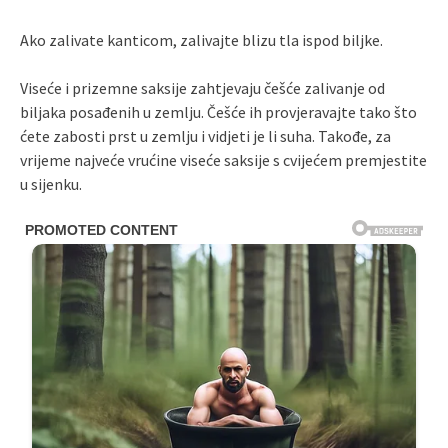
Ako zalivate kanticom, zalivajte blizu tla ispod biljke.
Viseće i prizemne saksije zahtjevaju češće zalivanje od
biljaka posađenih u zemlju. Češće ih provjeravajte tako što
ćete zabosti prst u zemlju i vidjeti je li suha. Takođe, za
vrijeme najveće vrućine viseće saksije s cvijećem premjestite
u sijenku.