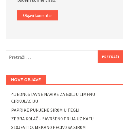
budem komentirao.
Pretraži:
NOVE OBJAVE
4 JEDN0STAVNE NAVIKE ZA B0LJU LIMFNU
CIRKULACIJU
PAPRIKE PUNJENE SIR0M U TEGLI
ZEBRA K0LAČ – SAVRŠEN0 PRIJA UZ KAFU
SL0JEVITO, MEKAN0 PECIV0 SA SIR0M