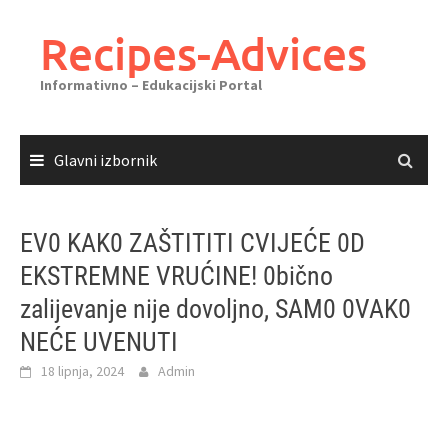
Skoči
do
Recipes-Advices
sadržaja
Informativno – Edukacijski Portal
Glavni izbornik
EV0 KAK0 ZAŠTITITI CVIJEĆE 0D
EKSTREMNE VRUĆINE! 0bično
zalijevanje nije dovoljno, SAM0 0VAK0
NEĆE UVENUTI
18 lipnja, 2024
Admin