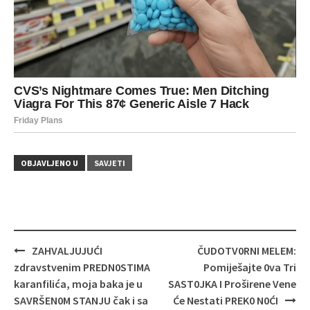
OBJAVLJENO U
SAVJETI
Navigacija
ZAHVALJUJUĆI
ČUDOTV0RNI MELEM:
objava
zdravstvenim PREDN0STIMA
Pomiješajte 0va Tri
karanfilića, moja baka je u
SAST0JKA I Proširene Vene
SAVRŠEN0M STANJU čak i sa
Će Nestati PREK0 N0ĆI