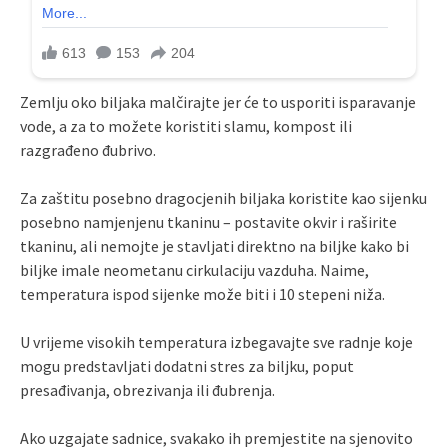
Zemlju oko biljaka malčirajte jer će to usporiti isparavanje
vode, a za to možete koristiti slamu, kompost ili
razgrađeno đubrivo.
Za zaštitu posebno dragocjenih biljaka koristite kao sijenku
posebno namjenjenu tkaninu – postavite okvir i raširite
tkaninu, ali nemojte je stavljati direktno na biljke kako bi
biljke imale neometanu cirkulaciju vazduha. Naime,
temperatura ispod sijenke može biti i 10 stepeni niža.
U vrijeme visokih temperatura izbegavajte sve radnje koje
mogu predstavljati dodatni stres za biljku, poput
presađivanja, obrezivanja ili đubrenja.
Ako uzgajate sadnice, svakako ih premjestite na sjenovito