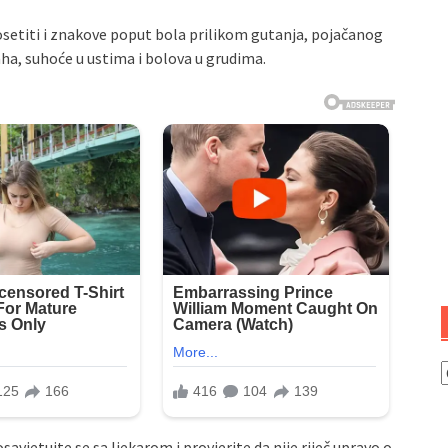
iti i znakove poput bola prilikom gutanja, pojačanog
aha, suhoće u ustima i bolova u grudima.
K
osavjetujte se sa ljekarom i provjerite da nije riječ upravo o