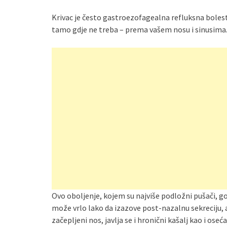
Krivac je često gastroezofagealna refluksna bolest
tamo gdje ne treba – prema vašem nosu i sinusima
Ovo oboljenje, kojem su najviše podložni pušači, go
može vrlo lako da izazove post-nazalnu sekreciju, a 
začepljeni nos, javlja se i hronični kašalj kao i os