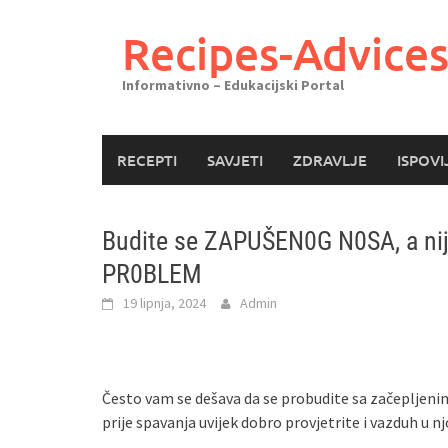
Skoči
do
Recipes-Advice
sadržaja
Informativno – Edukacijski Portal
RECEPTI
SAVJETI
ZDRAVLJE
ISPOVI
Budite se ZAPUŠEN0G N0SA, a nije
PR0BLEM
19 lipnja, 2024
Admin
Često vam se dešava da se probudite sa začepljenim 
prije spavanja uvijek dobro provjetrite i vazduh u nj