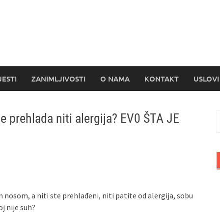
s
JESTI
ZANIMLJIVOSTI
O NAMA
KONTAKT
USLOVI
 prehlada niti alergija? EV0 ŠTA JE
P
nosom, a niti ste prehlađeni, niti patite od alergija, sobu
oj nije suh?