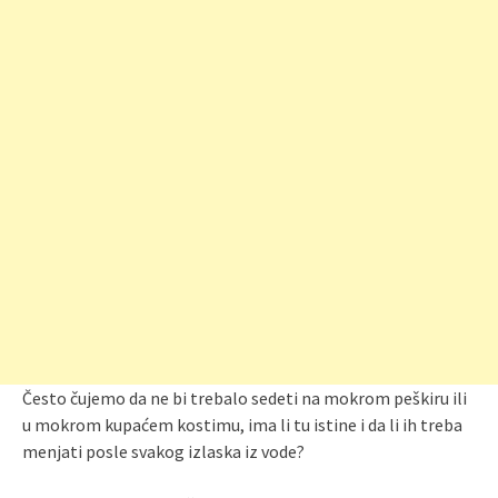
Često čujemo da ne bi trebalo sedeti na mokrom peškiru ili
u mokrom kupaćem kostimu, ima li tu istine i da li ih treba
menjati posle svakog izlaska iz vode?