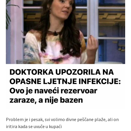
Problem je i pesak, svi volimo divne peščane plaže, ali on
iritira kada se uvuče u kupaći