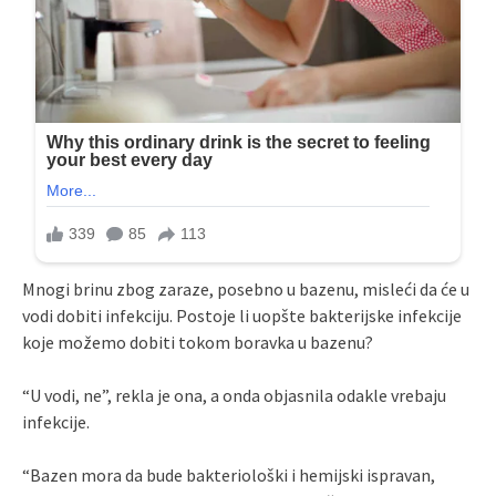
Mnogi brinu zbog zaraze, posebno u bazenu, misleći da će u
vodi dobiti infekciju. Postoje li uopšte bakterijske infekcije
koje možemo dobiti tokom boravka u bazenu?
“U vodi, ne”, rekla je ona, a onda objasnila odakle vrebaju
infekcije.
“Bazen mora da bude bakteriološki i hemijski ispravan,