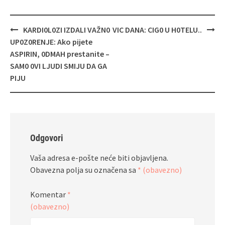
Navigacija
KARDI0L0ZI IZDALI VAŽN0
VIC DANA: CIG0 U H0TELU..
objava
UP0Z0RENJE: Ako pijete
ASPIRIN, 0DMAH prestanite –
SAM0 0VI LJUDI SMIJU DA GA
PIJU
Odgovori
Vaša adresa e-pošte neće biti objavljena.
Obavezna polja su označena sa
* (obavezno)
Komentar
*
(obavezno)