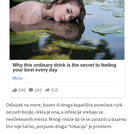
Odlazak na more, bazen ili druga kupališta povećava rizik
od ovih boljki, rekla je ona, a infekcije vrebaju sa
neočekivanih mesta. Mnogi misle da će se zaraziti u bazenu
što nije tačno, potpuno druga “lokacija” je problem.