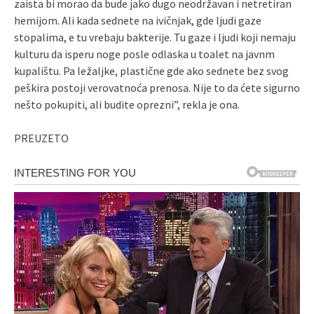
zaista bi morao da bude jako dugo neodržavan i netretiran
hemijom. Ali kada sednete na ivičnjak, gde ljudi gaze
stopalima, e tu vrebaju bakterije. Tu gaze i ljudi koji nemaju
kulturu da isperu noge posle odlaska u toalet na javnm
kupalištu. Pa ležaljke, plastične gde ako sednete bez svog
peškira postoji verovatnoća prenosa. Nije to da ćete sigurno
nešto pokupiti, ali budite oprezni”, rekla je ona.
PREUZETO