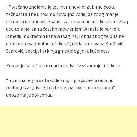
“Pojačano znojenje je leti neminovno, gubimo dosta
tečnosti ali ne unosimo dovoljno vode, pa zbog manje
tečnosti imamo veće šanse za mokraćne infekcije jer se taj
deo tela ne ispira čestim mokrenjem. A mala je barijera
između mokraćnih kanala i vagine, i onda zbog te blizine
dobijamo i vaginalnu infekciju”, rekla je dr Ivana Đurđević
Starović, specijalistkinja ginekologije i akušerstva.
Znojenje na još jedan način podstiče stvaranje infekcija.
“Intimna regija se takođe znoji i predstavlja odličnu
podlogu za gljivice, bakterije, pa čak i samo iritaciju”,
upozorila je doktorka.