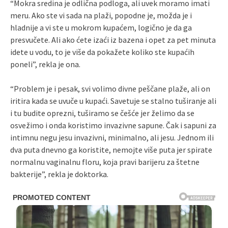
“Mokra sredina je odlična podloga, ali uvek moramo imati
meru. Ako ste vi sada na plaži, popodne je, možda je i
hladnije a vi ste u mokrom kupaćem, logično je da ga
presvučete. Ali ako ćete izaći iz bazena i opet za pet minuta
idete u vodu, to je više da pokažete koliko ste kupaćih
poneli”, rekla je ona.
“Problem je i pesak, svi volimo divne peščane plaže, ali on
iritira kada se uvuče u kupaći. Savetuje se stalno tuširanje ali
i tu budite oprezni, tuširamo se češće jer želimo da se
osvežimo i onda koristimo invazivne sapune. Čak i sapuni za
intimnu negu jesu invazivni, minimalno, ali jesu. Jednom ili
dva puta dnevno ga koristite, nemojte više puta jer spirate
normalnu vaginalnu floru, koja pravi barijeru za štetne
bakterije”, rekla je doktorka.