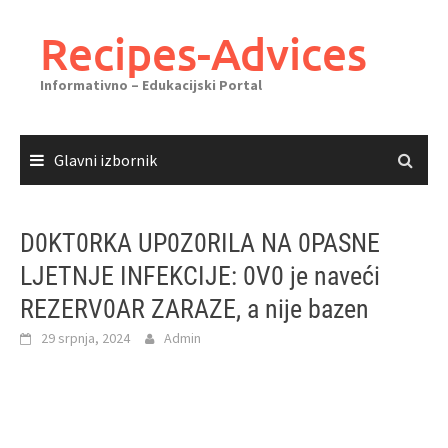
Skoči
do
Recipes-Advices
sadržaja
Informativno – Edukacijski Portal
Glavni izbornik
D0KT0RKA UP0Z0RILA NA 0PASNE
LJETNJE INFEKCIJE: 0V0 je naveći
REZERV0AR ZARAZE, a nije bazen
29 srpnja, 2024
Admin