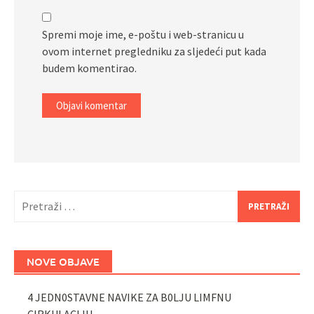
Spremi moje ime, e-poštu i web-stranicu u
ovom internet pregledniku za sljedeći put kada
budem komentirao.
Pretraži:
NOVE OBJAVE
4 JEDN0STAVNE NAVIKE ZA B0LJU LIMFNU
CIRKULACIJU