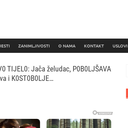
s
JESTI
ZANIMLJIVOSTI
O NAMA
KONTAKT
USLOVI
 TIJEL0: Jača želudac, P0B0LJŠAVA
P
reva i K0ST0B0LJE…