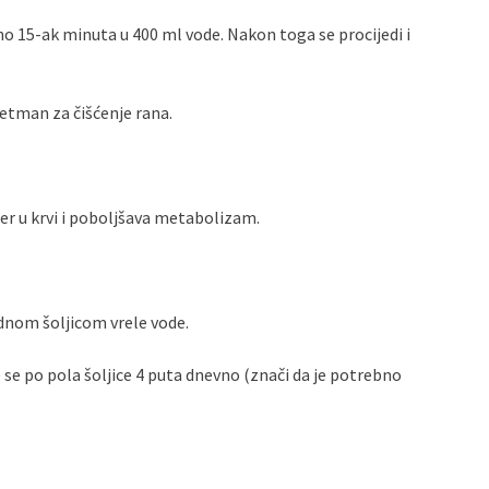
no 15-ak minuta u 400 ml vode. Nakon toga se procijedi i
tretman za čišćenje rana.
šećer u krvi i poboljšava metabolizam.
jednom šoljicom vrele vode.
je se po pola šoljice 4 puta dnevno (znači da je potrebno