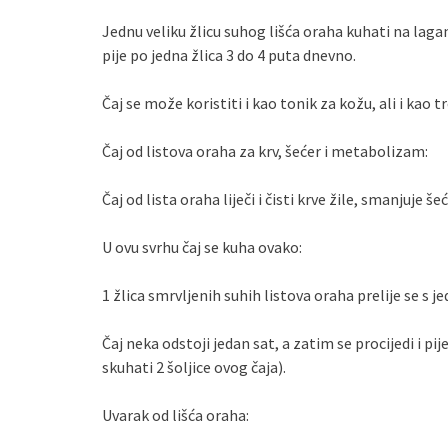
Jednu veliku žlicu suhog lišća oraha kuhati na laga
pije po jedna žlica 3 do 4 puta dnevno.
Čaj se može koristiti i kao tonik za kožu, ali i kao 
Čaj od listova oraha za krv, šećer i metabolizam:
Čaj od lista oraha liječi i čisti krve žile, smanjuje 
U ovu svrhu čaj se kuha ovako:
1 žlica smrvljenih suhih listova oraha prelije se s 
Čaj neka odstoji jedan sat, a zatim se procijedi i pi
skuhati 2 šoljice ovog čaja).
Uvarak od lišća oraha: