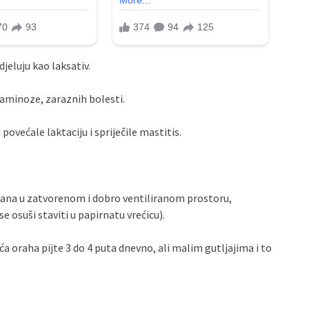
jeluju kao laksativ.
itaminoze, zaraznih bolesti.
 povećale laktaciju i spriječile mastitis.
7 dana u zatvorenom i dobro ventiliranom prostoru,
 osuši staviti u papirnatu vrećicu).
lišća oraha pijte 3 do 4 puta dnevno, ali malim gutljajima i to