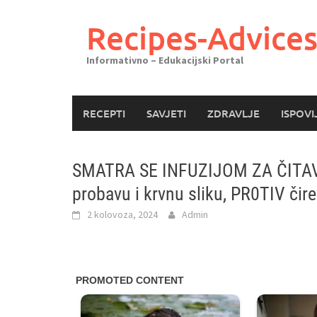
Skoči
do
Recipes-Advice
sadržaja
Informativno – Edukacijski Portal
RECEPTI
SAVJETI
ZDRAVLJE
ISPOVI
SMATRA SE INFUZIJOM ZA ČITAV0
probavu i krvnu sliku, PR0TIV či
2 kolovoza, 2024
Admin