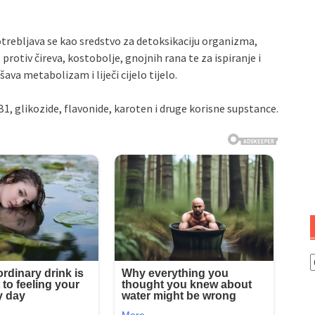
trebljava se kao sredstvo za detoksikaciju organizma,
 protiv čireva, kostobolje, gnojnih rana te za ispiranje i
šava metabolizam i liječi cijelo tijelo.
B1, glikozide, flavonide, karoten i druge korisne supstance.
K