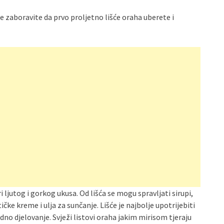
ne zaboravite da prvo proljetno lišće oraha uberete i
ri ljutog i gorkog ukusa. Od lišća se mogu spravljati sirupi,
ičke kreme i ulja za sunčanje. Lišće je najbolje upotrijebiti
cidno djelovanje. Svježi listovi oraha jakim mirisom tjeraju