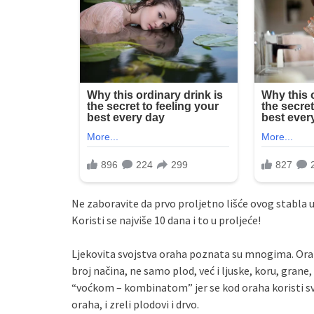
Ne zaboravite da prvo proljetno lišće ovog stabla ube
Koristi se najviše 10 dana i to u proljeće!
Ljekovita svojstva oraha poznata su mnogima. Orah 
broj načina, ne samo plod, već i ljuske, koru, grane
“voćkom – kombinatom” jer se kod oraha koristi sve: i
oraha, i zreli plodovi i drvo.