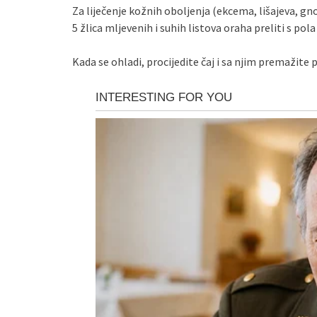
Za liječenje kožnih oboljenja (ekcema, lišajeva, gn
5 žlica mljevenih i suhih listova oraha preliti s pol
Kada se ohladi, procijedite čaj i sa njim premažit