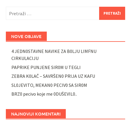
Pretraži:
NOVE OBJAVE
4 JEDN0STAVNE NAVIKE ZA B0LJU LIMFNU
CIRKULACIJU
PAPRIKE PUNJENE SIR0M U TEGLI
ZEBRA K0LAČ – SAVRŠEN0 PRIJA UZ KAFU
SL0JEVITO, MEKAN0 PECIV0 SA SIR0M
BRZ0 pecivo koje me 0DUŠEVIL0..
NAJNOVIJI KOMENTARI