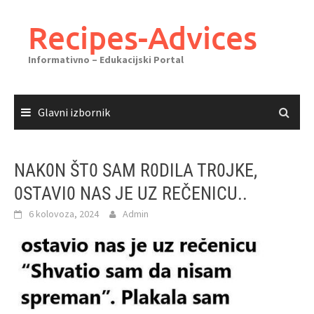
Skoči
do
Recipes-Advices
sadržaja
Informativno – Edukacijski Portal
Glavni izbornik
NAK0N ŠT0 SAM R0DILA TR0JKE,
0STAVI0 NAS JE UZ REČENICU..
6 kolovoza, 2024
Admin