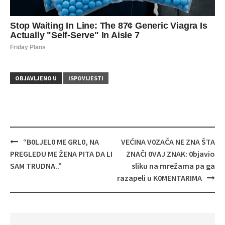
OBJAVLJENO U
ISPOVIJESTI
Navigacija
“B0LJEL0 ME GRL0, NA
VEĆINA V0ZAČA NE ZNA ŠTA
objava
PREGLEDU ME ŽENA PITA DA LI
ZNAČI 0VAJ ZNAK: 0bjavio
SAM TRUDNA..”
sliku na mrežama pa ga
razapeli u K0MENTARIMA