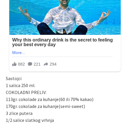
Sastojci
1 salica 250 ml.
COKOLADNI PRELIV:
113gr. cokolade za kuhanje(60 ili 70% kakao)
170gr. cokolade za kuhanje(semi-sweet)
3 zlice putera
1/2 salice slatkog vrhnja