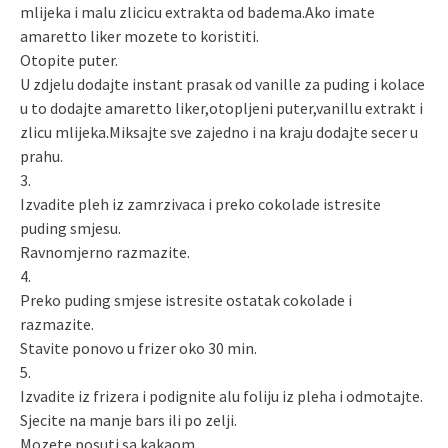
mlijeka i malu zlicicu extrakta od badema.Ako imate
amaretto liker mozete to koristiti.
Otopite puter.
U zdjelu dodajte instant prasak od vanille za puding i kolace
u to dodajte amaretto liker,otopljeni puter,vanillu extrakt i
zlicu mlijeka.Miksajte sve zajedno i na kraju dodajte secer u
prahu.
3.
Izvadite pleh iz zamrzivaca i preko cokolade istresite
puding smjesu.
Ravnomjerno razmazite.
4.
Preko puding smjese istresite ostatak cokolade i
razmazite.
Stavite ponovo u frizer oko 30 min.
5.
Izvadite iz frizera i podignite alu foliju iz pleha i odmotajte.
Sjecite na manje bars ili po zelji.
Mozete posuti sa kakaom.