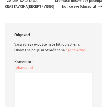
TZATZIKI SALATA SA
Kremasti desert bez pečenja
KRASTAVCIMA[RECEPT+VIDE0]
koji će sve 0duševiti!
Odgovori
Vaša adresa e-pošte neće biti objavljena.
Obavezna polja su označena sa
* (obavezno)
Komentar
*
(obavezno)