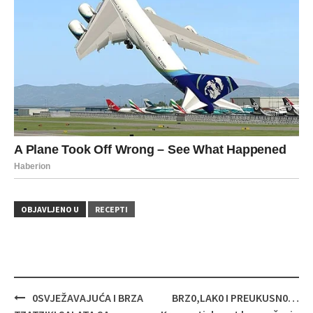
OBJAVLJENO U
RECEPTI
Navigacija
0SVJEŽAVAJUĆA I BRZA
BRZ0,LAK0 I PREUKUSN0…
objava