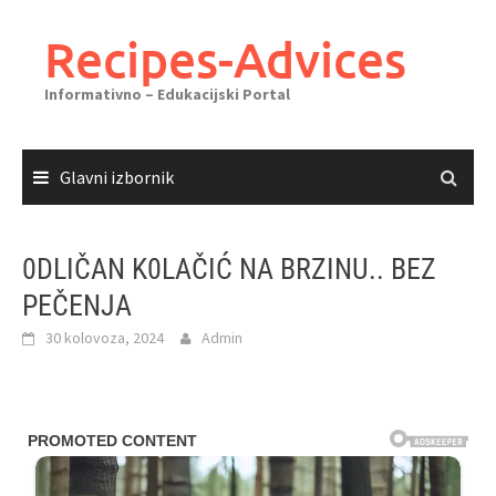
Skoči
do
Recipes-Advices
sadržaja
Informativno – Edukacijski Portal
Glavni izbornik
0DLIČAN K0LAČIĆ NA BRZINU.. BEZ
PEČENJA
30 kolovoza, 2024
Admin