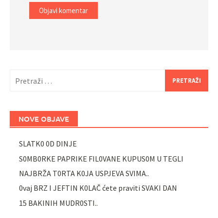
Pretraži:
NOVE OBJAVE
SLATK0 0D DINJE
S0MB0RKE PAPRIKE FIL0VANE KUPUS0M U TEGLI
NAJBRŽA T0RTA K0JA USPJEVA SVIMA..
0vaj BRZ I JEFTIN K0LAČ ćete praviti SVAKI DAN
15 BAKINIH MUDR0STI..