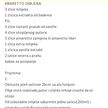
AMARETTO ZAMJENA:
3 zlice mlijeka
1 zlicica extrakta od badema
FIL:
3 zlice instant prasak od vanille
4 zlice otopljenog putera
3 zlice amaretto zamjena ili amaretto liker
1 zlica extra mlijeka
1 zlicica vanille extrakt
2 salice secera u prahu
kakao za posipanje
Priprema
1.
Oblozite pleh velicine 20cm. sa alu folijom.
Obje vrste cokolade,puter i slatko vrhnje stavite da se
otopi.
Od cokoladne smjese oduzmite jednu salicu(250ml) i
istresite u pleh.Razmazite ravnomjerno.