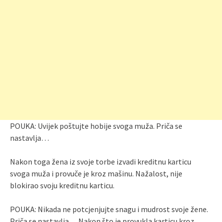
POUKA: Uvijek poštujte hobije svoga muža. Priča se
nastavlja…
Nakon toga žena iz svoje torbe izvadi kreditnu karticu
svoga muža i provuče je kroz mašinu. Nažalost, nije
blokirao svoju kreditnu karticu.
POUKA: Nikada ne potcjenjujte snagu i mudrost svoje žene.
Priča se nastavlja… Nakon što je provukla karticu kroz