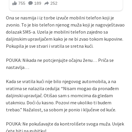
Ona se nasmija i iz torbe izvuče mobilni telefon koji je
zvonio. To je bio telefon njenog muža koji je nagovještavao
dolazak SMS-a. Uzela je mobilni telefon zajedno sa
daljinskim upravljačem kako je ne bi zvao tokom kupovine.
Pokupila je sve stvari i vratila se sretna kući.
POUKA: Nikada ne potcjenjujte očajnu ženu… Priča se
nastavlja…
Kada se vratila kući nije bilo njegovog automobila, a na
vratima se nalazila cedulja: “Nisam mogao da pronađem
daljinski upravljač. Otišao sam s momcima da gledam
utakmicu. Doći ću kasno. Pozovi me ukoliko ti budem
trebao.” Nažalost, sa sobom je ponio i ključeve od kuće.
POUKA: Ne pokušavajte da kontrolišete svoga muža. Uvijek
ćete biti na gubitku!