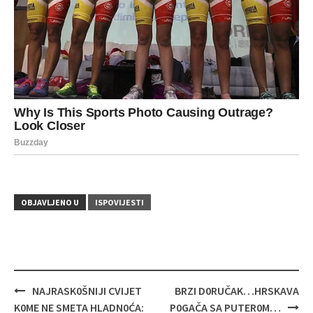
OBJAVLJENO U
ISPOVIJESTI
Navigacija
NAJRASK0ŠNIJI CVIJET
BRZI D0RUČAK…HRSKAVA
objava
K0ME NE SMETA HLADN0ĆA:
P0GAČA SA PUTER0M…