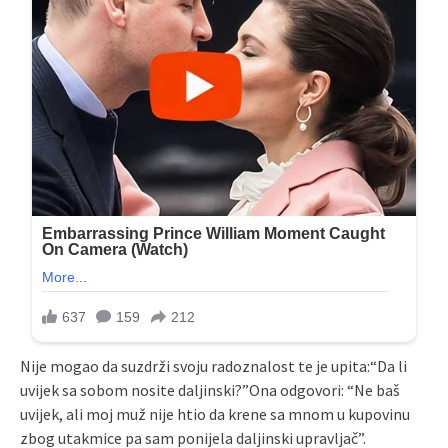
Nije mogao da suzdrži svoju radoznalost te je upita:“Da li
uvijek sa sobom nosite daljinski?”Ona odgovori: “Ne baš
uvijek, ali moj muž nije htio da krene sa mnom u kupovinu
zbog utakmice pa sam ponijela daljinski upravljač”.