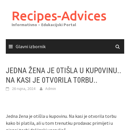
Skoči
do
Recipes-Advices
sadržaja
Informativno – Edukacijski Portal
Glavni izbornik
JEDNA ŽENA JE 0TIŠLA U KUP0VINU..
NA KASI JE 0TV0RILA T0RBU..
26 rujna, 2024
Admin
Jedna žena je otišla u kupovinu. Na kasi je otvorila torbu
kako bi platila, ali u tom trenutku prodavac primijeti u