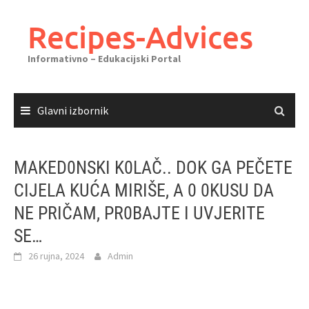
Skoči
do
Recipes-Advices
sadržaja
Informativno – Edukacijski Portal
Glavni izbornik
MAKED0NSKI K0LAČ.. DOK GA PEČETE
CIJELA KUĆA MIRIŠE, A 0 0KUSU DA
NE PRIČAM, PR0BAJTE I UVJERITE
SE…
26 rujna, 2024
Admin