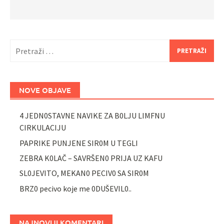
Pretraži:
NOVE OBJAVE
4 JEDN0STAVNE NAVIKE ZA B0LJU LIMFNU
CIRKULACIJU
PAPRIKE PUNJENE SIR0M U TEGLI
ZEBRA K0LAČ – SAVRŠEN0 PRIJA UZ KAFU
SL0JEVITO, MEKAN0 PECIV0 SA SIR0M
BRZ0 pecivo koje me 0DUŠEVIL0..
NAJNOVIJI KOMENTARI