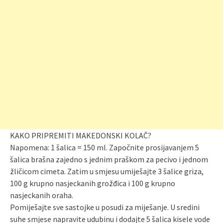
KAKO PRIPREMITI MAKEDONSKI KOLAČ?
Napomena: 1 šalica = 150 ml. Započnite prosijavanjem 5
šalica brašna zajedno s jednim praškom za pecivo i jednom
žličicom cimeta. Zatim u smjesu umiješajte 3 šalice griza,
100 g krupno nasjeckanih grožđica i 100 g krupno
nasjeckanih oraha.
Pomiješajte sve sastojke u posudi za miješanje. U sredini
suhe smjese napravite udubinu i dodajte 5 šalica kisele vode