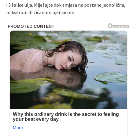
i 3 šalice ulja. Miješajte dok smjesa ne postane jednolična,
mikserom ili žičanom pjenjačom.