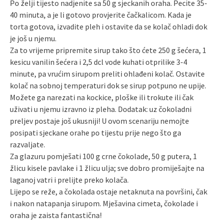
Po želji tijesto nadjenite sa 50 g sjeckanih oraha. Pecite 35-
40 minuta, a je li gotovo provjerite čačkalicom. Kada je
torta gotova, izvadite pleh i ostavite da se kolač ohladi dok
je još u njemu.
Za to vrijeme pripremite sirup tako što ćete 250 g šećera, 1
kesicu vanilin šećera i 2,5 dcl vode kuhati otprilike 3-4
minute, pa vrućim sirupom preliti ohlađeni kolač. Ostavite
kolač na sobnoj temperaturi dok se sirup potpuno ne upije.
Možete ga narezati na kockice, ploške ili trokute ili čak
uživati ​​u njemu izravno iz pleha. Dodatak: uz čokoladni
preljev postaje još ukusniji! U ovom scenariju nemojte
posipati sjeckane orahe po tijestu prije nego što ga
razvaljate.
Za glazuru pomješati 100 g crne čokolade, 50 g putera, 1
žlicu kisele pavlake i 1 žlicu ulja; sve dobro promiješajte na
laganoj vatri i prelijte preko kolača.
Lijepo se reže, a čokolada ostaje netaknuta na površini, čak
i nakon natapanja sirupom. Mješavina cimeta, čokolade i
oraha je zaista fantastična!