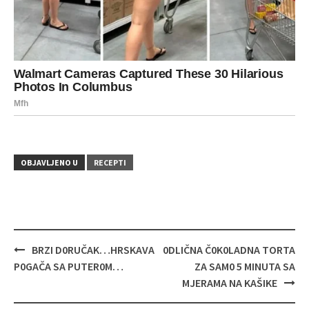
OBJAVLJENO U
RECEPTI
Navigacija
BRZI D0RUČAK…HRSKAVA
0DLIČNA Č0K0LADNA TORTA
objava
P0GAČA SA PUTER0M…
ZA SAM0 5 MINUTA SA
MJERAMA NA KAŠIKE