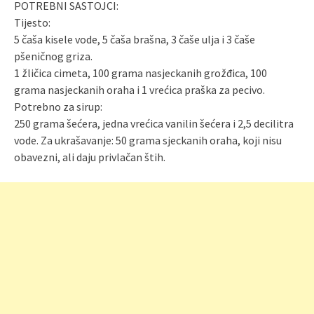
POTREBNI SASTOJCI:
Tijesto:
5 čaša kisele vode, 5 čaša brašna, 3 čaše ulja i 3 čaše
pšeničnog griza.
1 žličica cimeta, 100 grama nasjeckanih grožđica, 100
grama nasjeckanih oraha i 1 vrećica praška za pecivo.
Potrebno za sirup:
250 grama šećera, jedna vrećica vanilin šećera i 2,5 decilitra
vode. Za ukrašavanje: 50 grama sjeckanih oraha, koji nisu
obavezni, ali daju privlačan štih.