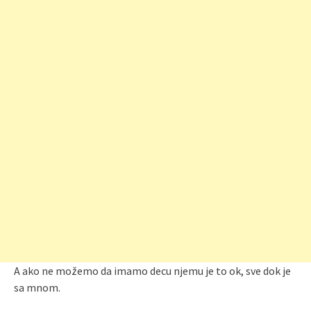
A ako ne možemo da imamo decu njemu je to ok, sve dok je
sa mnom.