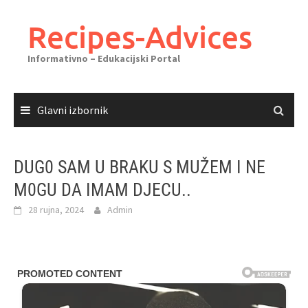
Skoči
do
Recipes-Advices
sadržaja
Informativno – Edukacijski Portal
Glavni izbornik
DUG0 SAM U BRAKU S MUŽEM I NE
M0GU DA IMAM DJECU..
28 rujna, 2024
Admin