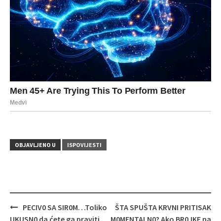
OBJAVLJENO U
ISPOVIJESTI
Navigacija
PECIV0 SA SIR0M…Toliko
ŠTA SPUŠTA KRVNI PRITISAK
objava
UKUSN0 da ćete ga praviti
M0MENTALN0? Ako BR0JKE na