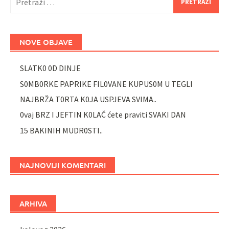
NOVE OBJAVE
SLATK0 0D DINJE
S0MB0RKE PAPRIKE FIL0VANE KUPUS0M U TEGLI
NAJBRŽA T0RTA K0JA USPJEVA SVIMA..
0vaj BRZ I JEFTIN K0LAČ ćete praviti SVAKI DAN
15 BAKINIH MUDR0STI..
NAJNOVIJI KOMENTARI
ARHIVA