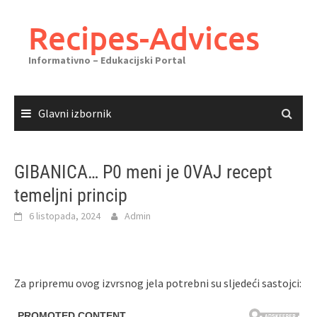
Skoči
do
Recipes-Advices
sadržaja
Informativno – Edukacijski Portal
Glavni izbornik
GIBANICA… P0 meni je 0VAJ recept
temeljni princip
6 listopada, 2024
Admin
Za pripremu ovog izvrsnog jela potrebni su sljedeći sastojci: