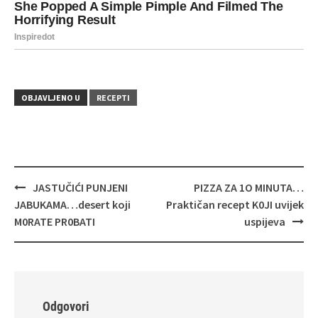
OBJAVLJENO U
RECEPTI
Navigacija
JASTUČIĆI PUNJENI
PIZZA ZA 1O MINUTA…
objava
JABUKAMA…desert koji
Praktičan recept K0JI uvijek
M0RATE PR0BATI
uspijeva
Odgovori