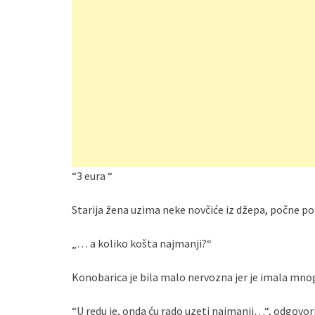
“3 eura “
Starija žena uzima neke novčiće iz džepa, počne pol
„… a koliko košta najmanji?“
Konobarica je bila malo nervozna jer je imala mnogo
“U redu je, onda ću rado uzeti najmanji…“, odgovoril