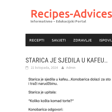
Skoči
do
Recipes-Advice
sadržaja
Informativno – Edukacijski Portal
RECEPTI
SAVJETI
ZDRAVLJE
ISPOVI
STARICA JE SJEDILA U KAFEU..
21 listopada, 2024
Admin