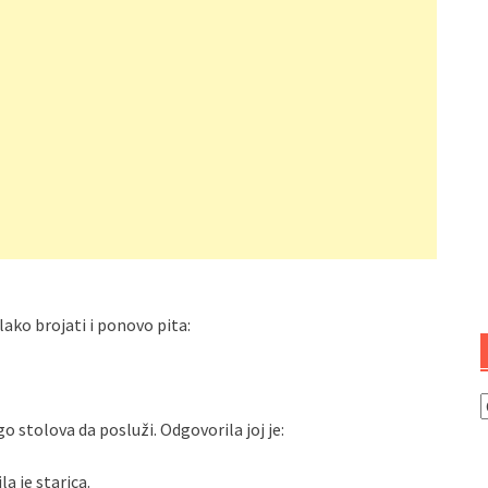
ako brojati i ponovo pita:
K
 stolova da posluži. Odgovorila joj je:
a je starica.