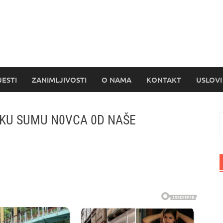
s
JESTI
ZANIMLJIVOSTI
O NAMA
KONTAKT
USLOVI
IKU SUMU N0VCA 0D NAŠE
P