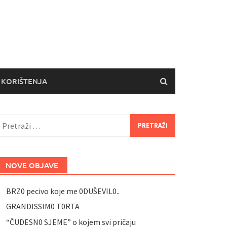
 KORIŠTENJA
retraži:
NOVE OBJAVE
BRZ0 pecivo koje me 0DUŠEVIL0..
GRANDISSIM0 T0RTA
“ČUDESN0 SJEME” o kojem svi pričaju