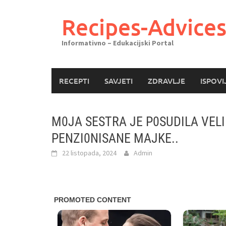
Skoči
do
Recipes-Advice
sadržaja
Informativno – Edukacijski Portal
RECEPTI
SAVJETI
ZDRAVLJE
ISPOVI
M0JA SESTRA JE P0SUDILA VEL
PENZI0NISANE MAJKE..
22 listopada, 2024
Admin