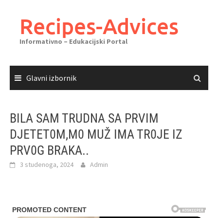
Skoči
do
Recipes-Advices
sadržaja
Informativno – Edukacijski Portal
Glavni izbornik
BILA SAM TRUDNA SA PRVIM
DJETET0M,M0 MUŽ IMA TR0JE IZ
PRV0G BRAKA..
3 studenoga, 2024
Admin