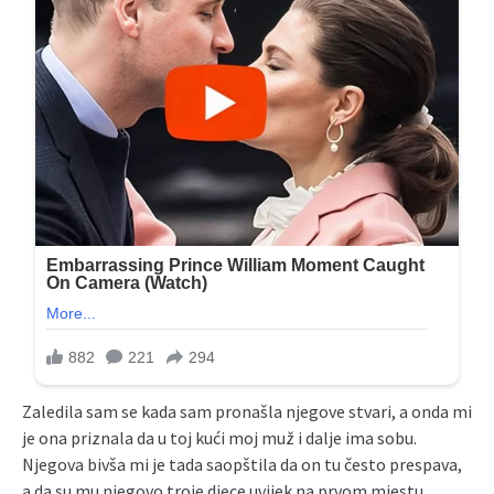
Zaledila sam se kada sam pronašla njegove stvari, a onda mi
je ona priznala da u toj kući moj muž i dalje ima sobu.
Njegova bivša mi je tada saopštila da on tu često prespava,
a da su mu njegovo troje djece uvijek na prvom mjestu.