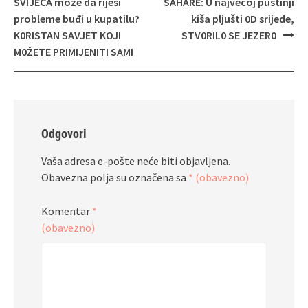
SVIJEĆA može da riješi
SAHARE: U najvećoj pustinji
probleme buđi u kupatilu?
kiša pljušti 0D srijede,
K0RISTAN SAVJET KOJI
STV0RIL0 SE JEZER0
M0ŽETE PRIMIJENITI SAMI
Odgovori
Vaša adresa e-pošte neće biti objavljena.
Obavezna polja su označena sa
* (obavezno)
Komentar
*
(obavezno)