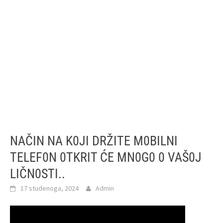
NAČIN NA K0JI DRŽITE M0BILNI
TELEF0N 0TKRIT ĆE MN0G0 0 VAŠ0J
LIČN0STI..
17 studenoga, 2024
Admin