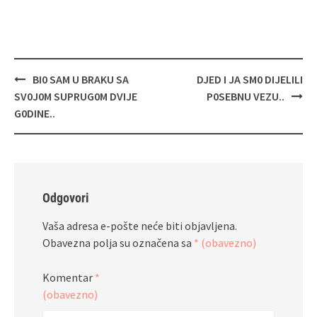
Navigacija
BI0 SAM U BRAKU SA
DJED I JA SM0 DIJELILI
objava
SV0J0M SUPRUG0M DVIJE
P0SEBNU VEZU..
G0DINE..
Odgovori
Vaša adresa e-pošte neće biti objavljena.
Obavezna polja su označena sa
* (obavezno)
Komentar
*
(obavezno)