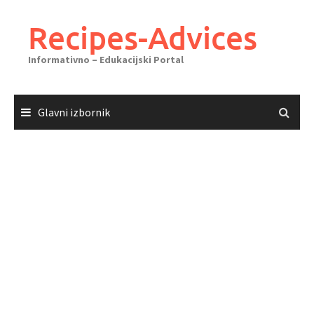
Skoči
do
Recipes-Advices
sadržaja
Informativno – Edukacijski Portal
Glavni izbornik